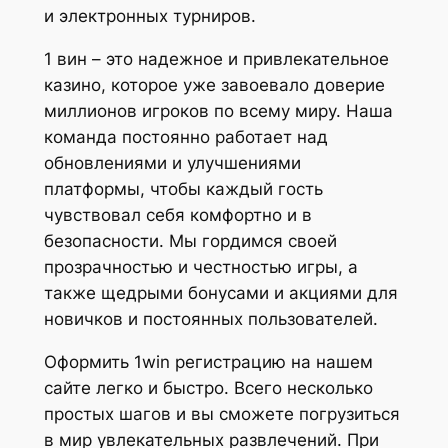
mudah
Terataiputih
ink
и электронных турниров.
menang
slot
ink panel
hari
Terataiputih
1 вин – это надежное и привлекательное
ini
slot
казино, которое уже завоевало доверие
ink panel
Diamond177
Bokep
миллионов игроков по всему миру. Наша
ink panel
Indo
команда постоянно работает над
Viral
обновлениями и улучшениями
ink Panel
TERATAI
платформы, чтобы каждый гость
SLOT
чувствовал себя комфортно и в
ink
LOGIN
безопасности. Мы гордимся своей
ink
Terataiputih
прозрачностью и честностью игры, а
slot
также щедрыми бонусами и акциями для
ink
Terataiputih
новичков и постоянных пользователей.
slot
ink panel
Оформить 1win регистрацию на нашем
Terataiputih
сайте легко и быстро. Всего несколько
ink panel
slot
простых шагов и вы сможете погрузиться
Terataiputih
ink
в мир увлекательных развлечений. При
slot