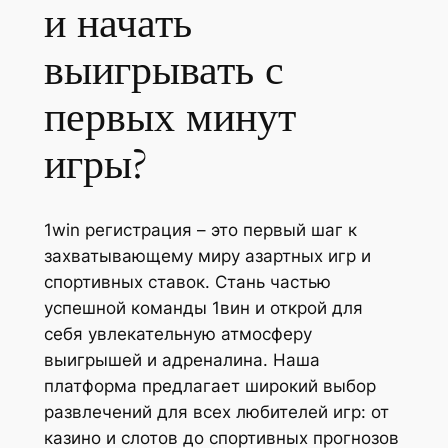
DIAMOND177
и начать
MAHJONG
ink Panel
DIAMOND177
WINS
выигрывать с
SLOT
3
nati
LINK
BLACK
первых минут
ink
ALTERNATIF
SCATTER
DIAMOND177
TERATAIPUTIH
игры?
ink Panel
DIAMOND177
SLOT
DIAMOND177
Video
ink
slot
Bokep
1win регистрация – это первый шаг к
ink panel
DIAMOND177
Terataiputih
захватывающему миру азартных игр и
DIAMOND177
slot
ink Panel
спортивных ставок. Стань частью
DIAMOND177
Terataiputih
успешной команды 1вин и открой для
DIAMOND177
slot
ink Panel
себя увлекательную атмосферу
DIAMOND177
Terataiputih
выигрышей и адреналина. Наша
ink Panel
DIAMOND177
slot
платформа предлагает широкий выбор
slot
Terataiputih
 Oku
развлечений для всех любителей игр: от
gacor
slot
казино и слотов до спортивных прогнозов