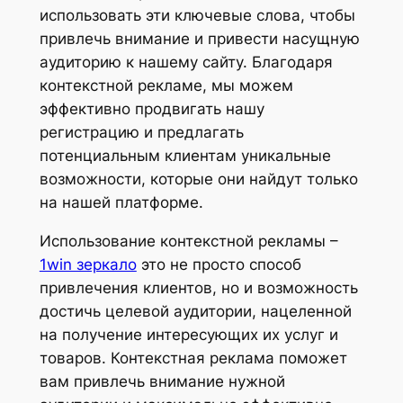
использовать эти ключевые слова, чтобы
привлечь внимание и привести насущную
аудиторию к нашему сайту. Благодаря
контекстной рекламе, мы можем
эффективно продвигать нашу
регистрацию и предлагать
потенциальным клиентам уникальные
возможности, которые они найдут только
на нашей платформе.
Использование контекстной рекламы –
1win зеркало
это не просто способ
привлечения клиентов, но и возможность
достичь целевой аудитории, нацеленной
на получение интересующих их услуг и
товаров. Контекстная реклама поможет
вам привлечь внимание нужной