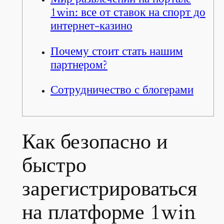
ink panel
DIAMOND177
putih
1win: все от ставок на спорт до
DIAMOND177
slot
ink panel
интернет-казино
DIAMOND177
link
ink panel
LOGIN
slot
Почему стоит стать нашим
DIAMOND177
gacor
партнером?
ink panel
DIAMOND177
terataiputih
DIAMOND177
slot
ink panel
Сотрудничество с блогерами
DIAMOND177
gacor
ink panel
DIAMOND177
slot
DIAMOND177
gacor
ink panel
Как безопасно и
DIAMOND177
TERATAIPUTIH
link
SLOT
ink panel
быстро
DIAMOND177
DIAMOND177
ink panel
link
slot
зарегистрироваться
slot
gacor
ink panel
DIAMOND177
Slot
на платформе 1win
LOGIN
ink panel
Gacor