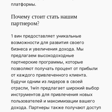
платформы.
Почему стоит стать нашим
партнером?
1 вин предоставляет уникальные
возможности для развития своего
бизнеса и увеличения дохода. Мы
предлагаем высокодоходные
партнерские программы, которые
позволяют получать процент от прибыли
от каждого привлеченного клиента.
Будучи одним из лидеров в своей
отрасли, 1win предлагает широкий выбор
инструментов для привлечения новых
пользователей и максимизации вашего
дохода. Партнеры также получают доступ