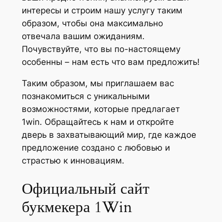
интересы и строим нашу услугу таким
образом, чтобы она максимально
отвечала вашим ожиданиям.
Почувствуйте, что вы по-настоящему
особенны – нам есть что вам предложить!
Таким образом, мы приглашаем вас
познакомиться с уникальными
возможностями, которые предлагает
1win. Обращайтесь к нам и откройте
дверь в захватывающий мир, где каждое
предложение создано с любовью и
страстью к инновациям.
Официальный сайт
букмекера 1Win