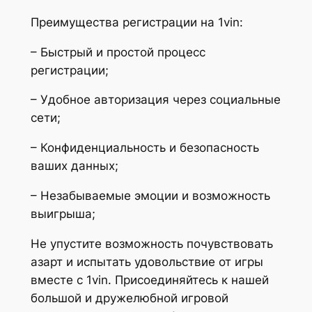
Преимущества регистрации на 1vin:
– Быстрый и простой процесс
регистрации;
– Удобное авторизация через социальные
сети;
– Конфиденциальность и безопасность
ваших данных;
– Незабываемые эмоции и возможность
выигрыша;
Не упустите возможность почувствовать
азарт и испытать удовольствие от игры
вместе с 1vin. Присоединяйтесь к нашей
большой и дружелюбной игровой