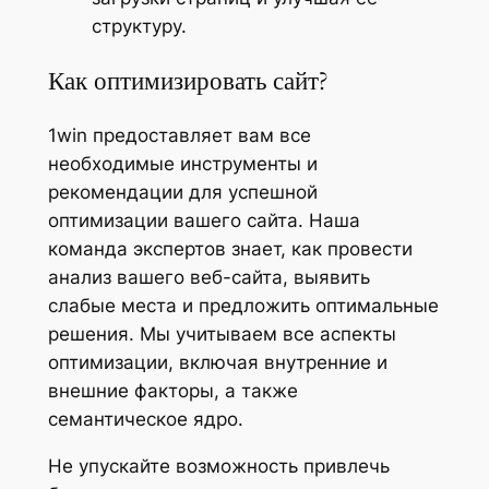
структуру.
Как оптимизировать сайт?
1win предоставляет вам все
необходимые инструменты и
рекомендации для успешной
оптимизации вашего сайта. Наша
команда экспертов знает, как провести
анализ вашего веб-сайта, выявить
слабые места и предложить оптимальные
решения. Мы учитываем все аспекты
оптимизации, включая внутренние и
внешние факторы, а также
семантическое ядро.
Не упускайте возможность привлечь