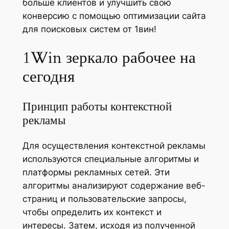
больше клиентов и улучшить свою
конверсию с помощью оптимизации сайта
для поисковых систем от 1вин!
1Win зеркало рабочее на
сегодня
Принцип работы контекстной
рекламы
Для осуществления контекстной рекламы
используются специальные алгоритмы и
платформы рекламных сетей. Эти
алгоритмы анализируют содержание веб-
страниц и пользовательские запросы,
чтобы определить их контекст и
интересы. Затем, исходя из полученной