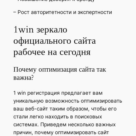
– Рост авторитетности и экспертности
1win зеркало
официального сайта
рабочее на сегодня
Почему оптимизация сайта так
важна?
1 win регистрация предлагает вам
уникальную возможность оптимизировать
ваш веб-сайт таким образом, чтобы его
стали легко находить в поисковых
системах. Приведем несколько важных
причин, почему оптимизировать сайт