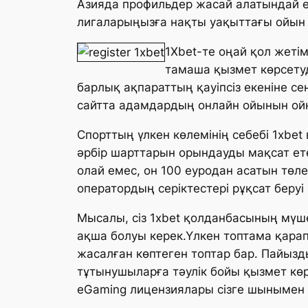
Азияда профильдер жасай алатындай еті
DIAMOND177
putih
лигаларыңызға нақты уақыттағы ойын
DIAMOND177
slot
DIAMOND177
link
1Xbet-те оңай қол жеті
LOGIN
slot
тамаша қызмет көрсетуд
DIAMOND177
gacor
барлық ақпараттың қауіпсіз екеніне се
DIAMOND177
terataiputih
сайтта адамдардың онлайн ойынын ойн
DIAMOND177
slot
DIAMOND177
Спорттың үлкен көлемінің себебі 1xbet
gacor
DIAMOND177
әрбір шарттарын орындауды мақсат ете
slot
DIAMOND177
олай емес, он 100 еуродан асатын төл
gacor
DIAMOND177
оператордың серіктестері рұқсат беруі 
TERATAIPUTIH
link
SLOT
Мысалы, сіз 1xbet қолданбасының мүшел
DIAMOND177
DIAMOND177
ақша болуы керек.Үлкен топтама қарап
link
slot
жасалған көптеген топтар бар. Пайызд
slot
gacor
тұтынушыларға тәулік бойы қызмет көр
DIAMOND177
Slot
eGaming лицензиялары сізге шынымен 
LOGIN
Gacor