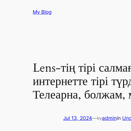
Skip
My Blog
to
content
Tutorial
DIAMOND177
TERATAIPUTIH
PUMAGAMING
Togel
DIAMOND177
TERATAIPUTIH
PUMAGAMING
Online
DIAMOND177
TERATAIPUTIH
PUMAGAMING
Berita
DIAMOND177
TERATAIPUTIH
PUMAGAMING
Hari
SLOTBET177
TERATAIPUTIH
PUMAGAMING
Lens-тің тірі салм
Ini
DIAMONSLOT
TERATAIPUTIH
PUMAGAMING
berita
BERLIAN177
TERATAI
PUMAGAMING
интернетте тірі тү
Viral
DIAMON
SLOT
Slot
SIGMATOTO
SLOT
TERATAI
PUMAGAMING
Телеарна, болжам, 
SIGMATOTO
DIAMON
LOGIN
PUMAGAMING
POLISI
SLOT
TERATAI4D
PUMAGAMING
SLOT
177
TERATAI188
PUMAGAMING
SIGMATOTO
JUDI
TERATAI4D
PUMAGAMING
Jul 13, 2024
—
admin
in
Unc
by
SIGMATOTO
SLOT
SLOT
PUMAGAMING