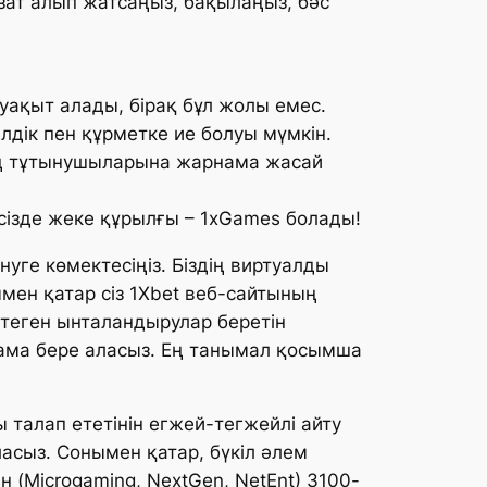
ат алып жатсаңыз, бақылаңыз, бәс
уақыт алады, бірақ бұл жолы емес.
ілдік пен құрметке ие болуы мүмкін.
рдың тұтынушыларына жарнама жасай
сізде жеке құрылғы – 1xGames болады!
уге көмектесіңіз. Біздің виртуалды
ымен қатар сіз 1Xbet веб-сайтының
птеген ынталандырулар беретін
ама бере аласыз. Ең танымал қосымша
 талап ететінін егжей-тегжейлі айту
ласыз. Сонымен қатар, бүкіл әлем
 (Microgaming, NextGen, NetEnt) 3100-