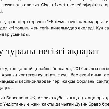
әззат ала аласыз. Сіздің 1xbet тікелей эфиріңізге
і.
ық трансферттер үшін 1-5 жұмыс күні қадамдары тиі
делікті толығымен тегін айналымдар әкеледі. Күн са
ымдар ұсынады.
у туралы негізгі ақпарат
ту, топ қандай қолайлы болса да, 2017 жылғы негізг
ди Хоудың көптеген күшті атыс күші бар екені анық,
маңызды кәсіпқойлардан гөрі жақсы форманы сақтау
даңыз.
тын Барселона ФК, Африка кубогының ең жаңа орынд
 Үндістанның жан-жақты дамыған Дуэйн Браво бренд 