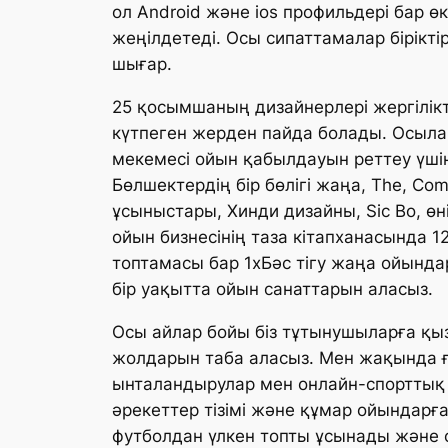
ол Android және ios профильдері бар 
TERATAI4D
жеңілдетеді. Осы сипаттамалар біріктір
SLOT
шығар.
Terataislot
otomotif
25 қосымшаның дизайнерлері жергілікті
bokep
күтпеген жерден пайда болады. Осылай
viral
мекемесі ойын қабылдауын реттеу үшін
selebgram
Бөлшектердің бір бөлігі жаңа, The, Co
tiktok
ұсыныстары, Хинди дизайны, Sic Bo, өн
video
ойын бизнесінің таза кітапханасында
bokep
топтамасы бар 1xБәс тігу жаңа ойында
SLOT
бір уақытта ойын санаттарын аласыз.
188
Осы айлар бойы біз тұтынушыларға қыз
Terataiputih
жолдарын таба аласыз. Мен жақында ға
slot
ынталандырулар мен онлайн-спорттық н
Teratai
әрекеттер тізімі және құмар ойындарғ
putih
футболдан үлкен топты ұсынады және сі
slot