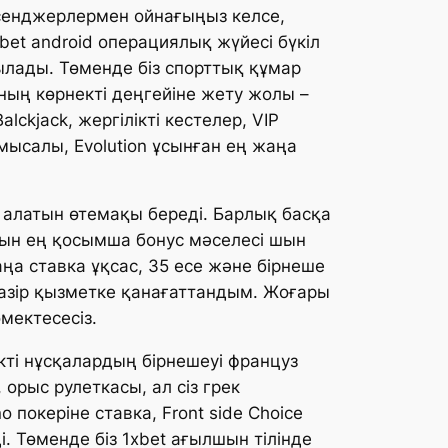
ссенджерлермен ойнағыңыз келсе,
bet android операциялық жүйесі бүкіл
ылады. Төменде біз спорттық құмар
ың көрнекті деңгейіне жету жолы –
ckjack, жергілікті кестелер, VIP
мысалы, Evolution ұсынған ең жаңа
а алатын өтемақы береді. Барлық басқа
тын ең қосымша бонус мәселесі шын
ңа ставка ұқсас, 35 есе және бірнеше
қазір қызметке қанағаттандым. Жоғары
мектесесіз.
ікті нұсқалардың бірнешеуі француз
орыс рулеткасы, ал сіз грек
 покеріне ставка, Front side Choice
і. Төменде біз 1xbet ағылшын тілінде