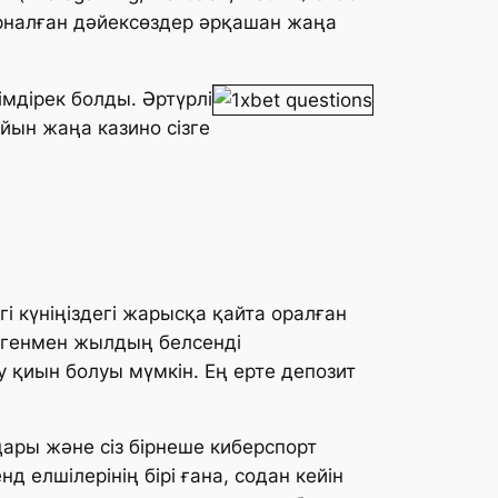
 арналған дәйексөздер әрқашан жаңа
мдірек болды. Әртүрлі
йын жаңа казино сізге
і күніңіздегі жарысқа қайта оралған
 дегенмен жылдың белсенді
 қиын болуы мүмкін. Ең ерте депозит
ары және сіз бірнеше киберспорт
елшілерінің бірі ғана, содан кейін