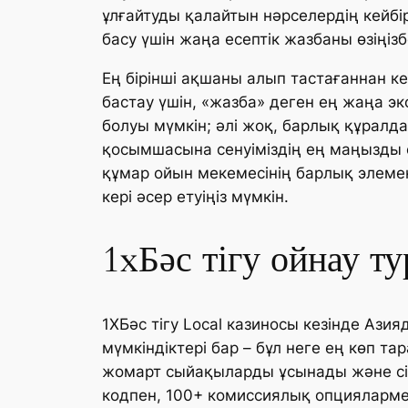
mudah
Terataiputih
ұлғайтуды қалайтын нәрселердің кейбір
menang
slot
басу үшін жаңа есептік жазбаны өзіңізб
hari
Terataiputih
ini
slot
Ең бірінші ақшаны алып тастағаннан кей
Diamond177
Bokep
бастау үшін, «жазба» деген ең жаңа э
Indo
болуы мүмкін; әлі жоқ, барлық құралд
Viral
қосымшасына сенуіміздің ең маңызды с
TERATAI
құмар ойын мекемесінің барлық элемен
SLOT
кері әсер етуіңіз мүмкін.
LOGIN
Terataiputih
1xБәс тігу ойнау т
slot
Terataiputih
slot
1XБәс тігу Local казиносы кезінде Аз
Terataiputih
мүмкіндіктері бар – бұл неге ең көп та
slot
жомарт сыйақыларды ұсынады және сіз
Terataiputih
кодпен, 100+ комиссиялық опцияларм
slot