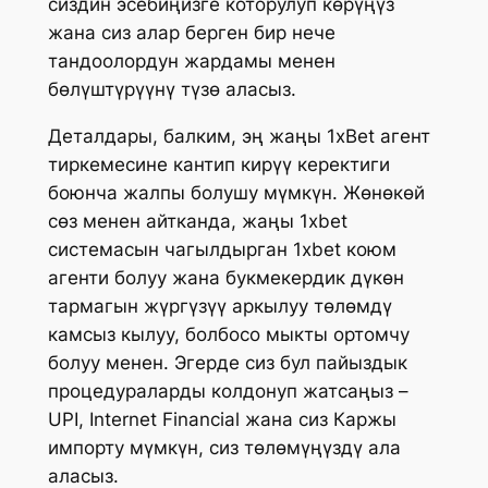
сиздин эсебиңизге которулуп көрүңүз
TERATAI4D
acklink
жана сиз алар берген бир нече
SLOT
тандоолордун жардамы менен
uy Hacklink
Terataislot
бөлүштүрүүнү түзө аласыз.
otomotif
acklink
Деталдары, балким, эң жаңы 1xBet агент
bokep
тиркемесине кантип кирүү керектиги
viral
acklink
боюнча жалпы болушу мүмкүн. Жөнөкөй
selebgram
acklink satın al
сөз менен айтканда, жаңы 1xbet
tiktok
системасын чагылдырган 1xbet коюм
video
acklink panel
агенти болуу жана букмекердик дүкөн
bokep
тармагын жүргүзүү аркылуу төлөмдү
SLOT
acklink panel
камсыз кылуу, болбосо мыкты ортомчу
188
acklink panel
болуу менен. Эгерде сиз бул пайыздык
Terataiputih
процедураларды колдонуп жатсаңыз –
slot
acklink panel
UPI, Internet Financial жана сиз Каржы
Teratai
импорту мүмкүн, сиз төлөмүңүздү ала
acklink panel
putih
аласыз.
slot