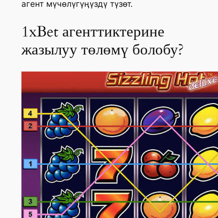
агент мүчөлүгүңүздү түзөт.
1xBet агенттиктерине
жазылуу төлөмү болобу?