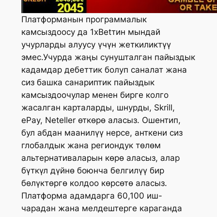
Платформанын программалык
камсыздоосу да 1xBetтин мындай
учурларды алуусу үчүн жеткиликтүү
эмес.Учурда жаңы сунушталган пайыздык
кадамдар дебеттик болуп саналат жана
сиз башка санариптик пайыздык
камсыздоочулар менен бирге колго
жасалган карталарды, шнурды, Skrill,
ePay, Neteller өткөрө аласыз. Ошентип,
бул абдан маанилүү нерсе, анткени сиз
глобалдык жана региондук төлөм
альтернативаларын көрө аласыз, алар
бүткүл дүйнө боюнча белгилүү бир
бөлүктөргө колдоо көрсөтө аласыз.
Платформа адамдарга 60,100 иш-
чарадан жана мелдештерге караганда