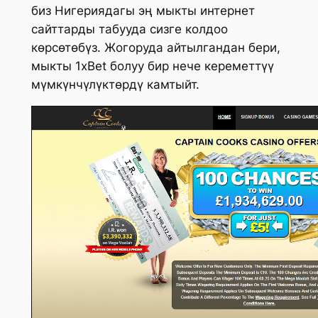
биз Нигериядагы эң мыкты интернет
сайттарды табууда сизге колдоо
көрсөтөбүз. Жогоруда айтылгандан бери,
мыкты 1xBet болуу бир нече кереметтүү
мүмкүнчүлүктөрдү камтыйт.