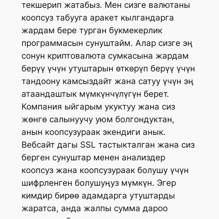
mudah
Terataiputih
acklink
текшерип жатабыз. Мен сизге валютаны
menang
slot
коопсуз табууга аракет кылгандарга
acklink panel
hari
Terataiputih
жардам бере турган букмекерлик
ini
slot
программасын сунуштайм. Алар сизге эң
acklink panel
Diamond177
Bokep
сонун криптовалюта сумкасына жардам
acklink panel
Indo
берүү үчүн утуштарын өткөрүп берүү үчүн
Viral
тандоону камсыздайт жана сатуу үчүн эң
acklink Panel
TERATAI
атаандаштык мүмкүнчүлүгүн берет.
SLOT
acklink
Компания ыйгарым укуктуу жана сиз
LOGIN
жөнгө салынуучу уюм болгондуктан,
acklink
Terataiputih
анын коопсузураак экендиги анык.
slot
Вебсайт дагы SSL тастыкталган жана сиз
acklink
Terataiputih
берген сунуштар менен анализдер
slot
acklink panel
коопсуз жана коопсузураак болушу үчүн
Terataiputih
шифрленген болушуңуз мүмкүн. Эгер
acklink panel
slot
кимдир бирөө адамдарга утуштарды
Terataiputih
жаратса, анда жалпы сумма дароо
acklink
slot