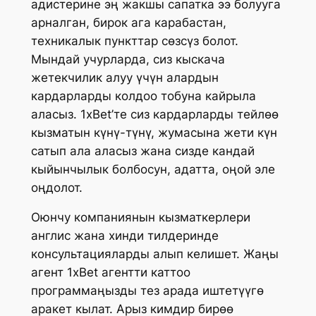
адистерине эң жакшы сапатка ээ болууга
арналган, бирок ага карабастан,
техникалык пункттар сөзсүз болот.
Мындай учурларда, сиз кыскача
жетекчилик алуу үчүн алардын
кардарларды колдоо тобуна кайрыла
аласыз. 1xBet’те сиз кардарларды тейлөө
кызматын күнү-түнү, жумасына жети күн
сатып ала аласыз жана сизде кандай
кыйынчылык болбосун, адатта, оңой эле
оңдолот.
Оюнчу компаниянын кызматкерлери
англис жана хинди тилдеринде
консультацияларды алып келишет. Жаңы
агент 1xBet агентти каттоо
программаңызды тез арада иштетүүгө
аракет кылат. Арыз кимдир бирөө