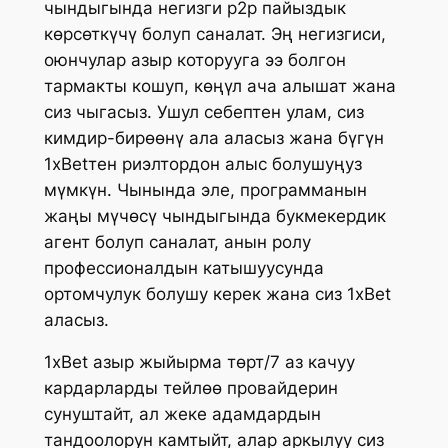
чындыгында негизги p2p пайыздык
көрсөткүчү болуп саналат. Эң негизгиси,
оюнчулар азыр которууга ээ болгон
тармакты кошуп, көңүл ача алышат жана
сиз чыгасыз. Ушул себептен улам, сиз
кимдир-бирөөнү ала аласыз жана бүгүн
1xBetтен риэлтордон алыс болушуңуз
мүмкүн. Чынында эле, программанын
жаңы мүчөсү чындыгында букмекердик
агент болуп саналат, анын ролу
профессионалдын катышуусунда
ортомчулук болушу керек жана сиз 1xBet
аласыз.
1xBet азыр жыйырма төрт/7 аз качуу
кардарларды тейлөө провайдерин
сунуштайт, ал жеке адамдардын
тандоолорун камтыйт, алар аркылуу сиз