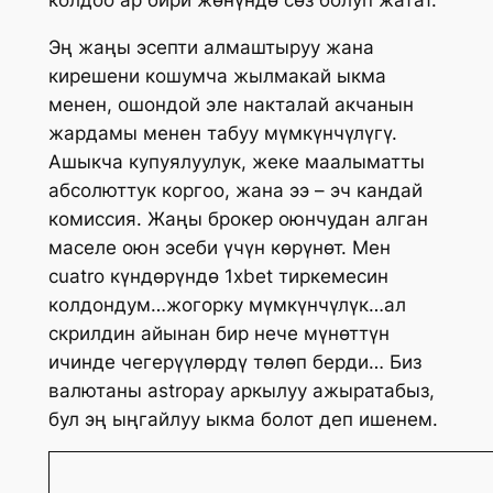
slot
acklink panel
Teratai
Эң жаңы эсепти алмаштыруу жана
putih
кирешени кошумча жылмакай ыкма
acklink panel
slot
менен, ошондой эле накталай акчанын
Teratai
acklink panel
жардамы менен табуу мүмкүнчүлүгү.
putih
Ашыкча купуялуулук, жеке маалыматты
acklink panel
slot
абсолюттук коргоо, жана ээ – эч кандай
Teratai
комиссия. Жаңы брокер оюнчудан алган
acklink panel
putih
маселе оюн эсеби үчүн көрүнөт. Мен
acklink panel
slot
cuatro күндөрүндө 1xbet тиркемесин
Teratai
колдондум…жогорку мүмкүнчүлүк…ал
acklink panel
putih
скрилдин айынан бир нече мүнөттүн
slot
acklink panel
ичинде чегерүүлөрдү төлөп берди… Биз
Teratai
валютаны astropay аркылуу ажыратабыз,
asal oku
putih
бул эң ыңгайлуу ыкма болот деп ишенем.
slot
acklink satın al
Teratai