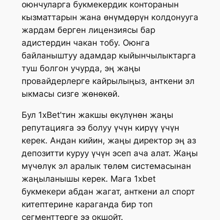
оюнчуларга букмекердик конторанын
aritbet
slot
кызматтарын жана өнүмдөрүн колдонууга
Teratai
oliganbet güncel giriş
жардам берген лицензиясы бар
putih
адистердин чакан тобу. Оюнга
slot
ixbet
байланыштуу адамдар кыйынчылыктарга
slot
туш болгон учурда, эң жаңы
ojobet
gacor
провайдерлерге кайрылыңыз, анткени эл
slot
arsbahis giriş
ыкмасы сизге жөнөкөй.
gacor
ojobet giriş
slot
Бул 1xBet’тин жакшы өкүлүнөн жаңы
gacor
репутацияга ээ болуу үчүн кирүү үчүн
ojobet
slot
керек. Андан кийин, жаңы директор эң аз
gacor
oliganbet giriş
депозитти куруу үчүн эсеп ача алат. Жаңы
slot
мүчөлүк эл аралык төлөм системасынан
etsat giriş
gacor
жаңыланышы керек. Мага 1xbet
slot
букмекери абдан жагат, анткени ал спорт
randpashabet
gacor
китептерине караганда бир топ
slot
ojobet
сегменттерге ээ окшойт.