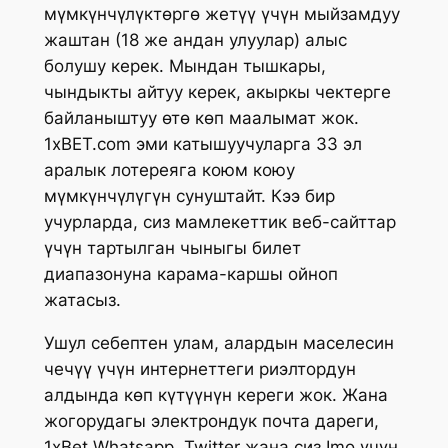
мүмкүнчүлүктөргө жетүү үчүн мыйзамдуу
жаштан (18 же андан улуулар) алыс
болушу керек. Мындан тышкары,
чындыкты айтуу керек, акыркы чектерге
байланыштуу өтө көп маалымат жок.
1xBET.com эми катышуучуларга 33 эл
аралык лотереяга коюм коюу
мүмкүнчүлүгүн сунуштайт. Кээ бир
учурларда, сиз мамлекеттик веб-сайттар
үчүн тартылган чыныгы билет
диапазонуна карама-каршы ойноп
жатасыз.
Ушул себептен улам, алардын маселесин
чечүү үчүн интернеттеги риэлтордун
алдында көп күтүүнүн кереги жок. Жана
жогорудагы электрондук почта дареги,
1xBet Whatsapp, Twitter жана сиз Imo үчүн