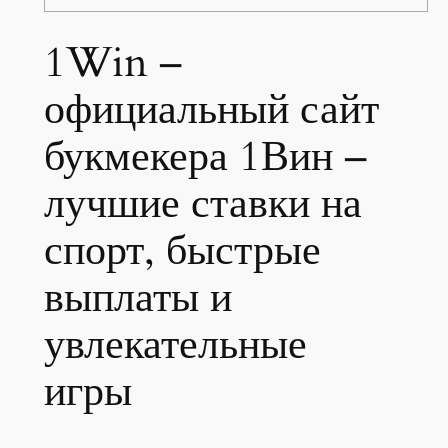
el
DIAMOND177
putih
DIAMOND177
slot
el
1Win –
DIAMOND177
link
el
LOGIN
slot
официальный сайт
DIAMOND177
gacor
el
букмекера 1Вин –
DIAMOND177
terataiputih
DIAMOND177
slot
el
лучшие ставки на
DIAMOND177
gacor
el
DIAMOND177
slot
спорт, быстрые
DIAMOND177
gacor
el
DIAMOND177
TERATAIPUTIH
выплаты и
link
SLOT
el
DIAMOND177
DIAMOND177
увлекательные
el
link
slot
игры
slot
gacor
el
DIAMOND177
Slot
LOGIN
el
Gacor