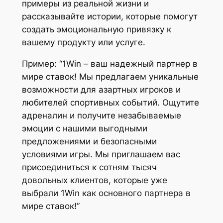
примеры из реальной жизни и
рассказывайте истории, которые помогут
создать эмоциональную привязку к
вашему продукту или услуге.
Пример: “1Win – ваш надежный партнер в
мире ставок! Мы предлагаем уникальные
возможности для азартных игроков и
любителей спортивных событий. Ощутите
адреналин и получите незабываемые
эмоции с нашими выгодными
предложениями и безопасными
условиями игры. Мы приглашаем вас
присоединиться к сотням тысяч
довольных клиентов, которые уже
выбрали 1Win как основного партнера в
мире ставок!”