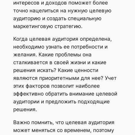
интересов и доходов поможет более
точно нацелиться на нужную целевую
аудиторию и создать специальную
маркетинговую стратегию.
Когда целевая аудитория определена,
необходимо узнать ее потребности и
желания. Какие проблемы она
сталкивается в своей жизни и какие
решения искать? Какие ценности
являются приоритетными для нее? Учет
этих факторов позволит наиболее
эффективно обратить внимание целевой
аудитории и предложить подходящие
решения.
Важно помнить, что целевая аудитория
может меняться со временем, поэтому