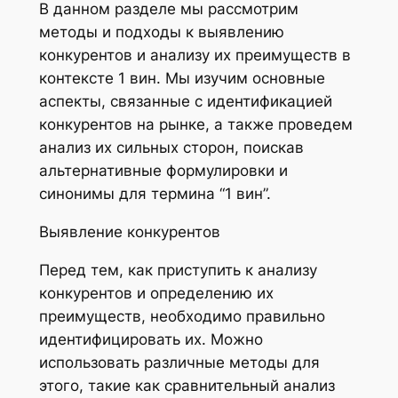
В данном разделе мы рассмотрим
slot
методы и подходы к выявлению
Teratai
ort
конкурентов и анализу их преимуществ в
putih
контексте 1 вин. Мы изучим основные
slot
аспекты, связанные с идентификацией
slot
конкурентов на рынке, а также проведем
gacor
анализ их сильных сторон, поискав
slot
альтернативные формулировки и
gacor
синонимы для термина “1 вин”.
slot
gacor
Выявление конкурентов
slot
Перед тем, как приступить к анализу
gacor
ncel giriş
конкурентов и определению их
slot
преимуществ, необходимо правильно
gacor
идентифицировать их. Можно
slot
использовать различные методы для
gacor
этого, такие как сравнительный анализ
slot
riş