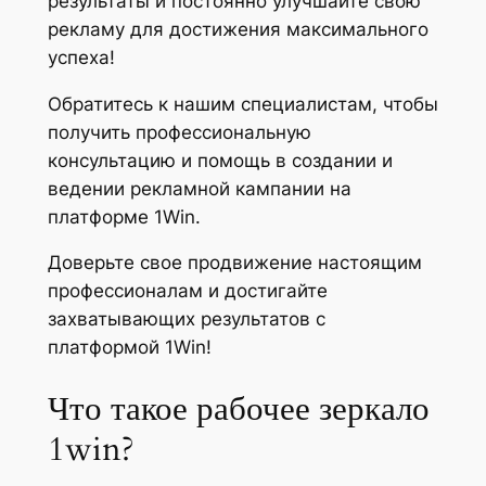
результаты и постоянно улучшайте свою
рекламу для достижения максимального
успеха!
Обратитесь к нашим специалистам, чтобы
получить профессиональную
консультацию и помощь в создании и
ведении рекламной кампании на
платформе 1Win.
Доверьте свое продвижение настоящим
профессионалам и достигайте
захватывающих результатов с
платформой 1Win!
Что такое рабочее зеркало
1win?