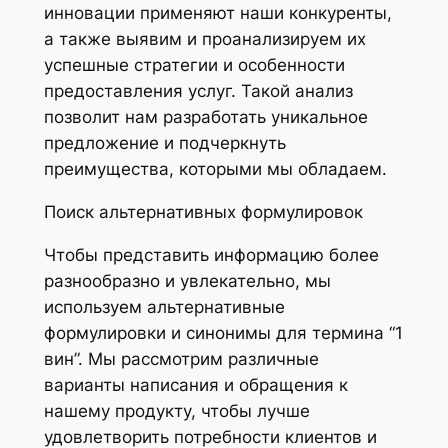
slot
инновации применяют наши конкуренты,
gacor
а также выявим и проанализируем их
slot
успешные стратегии и особенности
gacor
предоставления услуг. Такой анализ
slot
позволит нам разработать уникальное
gacor
предложение и подчеркнуть
slot
преимущества, которыми мы обладаем.
gacor
Поиск альтернативных формулировок
slot
gacor
Чтобы представить информацию более
разнообразно и увлекательно, мы
используем альтернативные
формулировки и синонимы для термина “1
вин”. Мы рассмотрим различные
варианты написания и обращения к
нашему продукту, чтобы лучше
удовлетворить потребности клиентов и