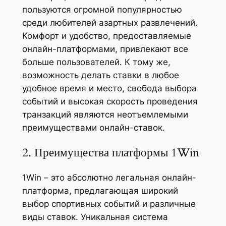
slot
пользуются огромной популярностью
el
Teratai
среди любителей азартных развлечений.
putih
Комфорт и удобство, предоставляемые
el
slot
онлайн-платформами, привлекают все
Teratai
el
больше пользователей. К тому же,
putih
возможность делать ставки в любое
el
slot
удобное время и место, свобода выбора
Teratai
el
событий и высокая скорость проведения
putih
транзакций являются неотъемлемыми
el
slot
преимуществами онлайн-ставок.
Teratai
el
putih
2. Преимущества платформы 1Win
slot
el
Teratai
1Win – это абсолютно легальная онлайн-
el
putih
платформа, предлагающая широкий
slot
выбор спортивных событий и различные
el
Teratai
виды ставок. Уникальная система