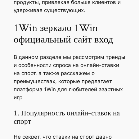
el
продукты, привлекая больше клиентов и
Teratai
удерживая существующих.
putih
el
slot
1Win зеркало 1Win
el
Teratai
официальный сайт вход
putih
el
slot
Teratai
el
В данном разделе мы рассмотрим тренды
putih
и особенности спроса на онлайн-ставки
el
slot
на спорт, а также расскажем о
Teratai
преимуществах, которые предлагает
el
putih
платформа 1Win для любителей азартных
slot
el
игр.
Teratai
el
putih
1. Популярность онлайн-ставок на
slot
спорт
el
Teratai
putih
Не секрет, что ставки на спорт давно