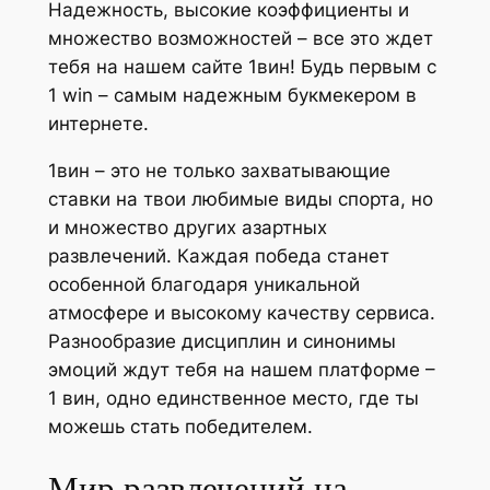
DIAMOND177
MAHJONG
Надежность, высокие коэффициенты и
el
DIAMOND177
WINS
множество возможностей – все это ждет
SLOT
3
тебя на нашем сайте 1вин! Будь первым с
el
LINK
BLACK
1 win – самым надежным букмекером в
el
ALTERNATIF
SCATTER
интернете.
DIAMOND177
TERATAIPUTIH
1вин – это не только захватывающие
DIAMOND177
SLOT
ставки на твои любимые виды спорта, но
DIAMOND177
Video
и множество других азартных
slot
Bokep
развлечений. Каждая победа станет
el
DIAMOND177
Terataiputih
особенной благодаря уникальной
DIAMOND177
slot
атмосфере и высокому качеству сервиса.
DIAMOND177
Terataiputih
Разнообразие дисциплин и синонимы
DIAMOND177
slot
el
эмоций ждут тебя на нашем платформе –
DIAMOND177
Terataiputih
1 вин, одно единственное место, где ты
el
DIAMOND177
slot
можешь стать победителем.
slot
Terataiputih
gacor
slot
Мир развлечений на