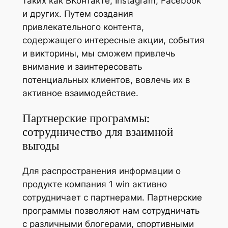
таких как ВКонтакте, Instagram, Facebook
и других. Путем создания
привлекательного контента,
содержащего интересные акции, события
и викторины, мы сможем привлечь
внимание и заинтересовать
потенциальных клиентов, вовлечь их в
активное взаимодействие.
Партнерские программы:
сотрудничество для взаимной
выгоды
Для распространения информации о
продукте компания 1 win активно
сотрудничает с партнерами. Партнерские
программы позволяют нам сотрудничать
с различными блогерами, спортивными