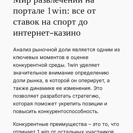
mudah
Terataiputih
el
портале 1win: все от
menang
slot
el
hari
Terataiputih
ставок на спорт до
ini
slot
интернет-казино
Diamond177
Bokep
Indo
Viral
Анализ рыночной доли является одним из
el
TERATAI
ключевых моментов в оценке
SLOT
el
конкурентной среды. 1win уделяет
LOGIN
значительное внимание определению
el
Terataiputih
доли рынка, в которой он оперирует, а
slot
также динамике ее изменения. Это
el
Terataiputih
позволяет разработать стратегию,
slot
которая поможет укрепить позиции и
Terataiputih
повысить конкурентоспособность.
slot
Terataiputih
Конкурентные преимущества – это то, что
slot
отличает 1 win от остальных участников