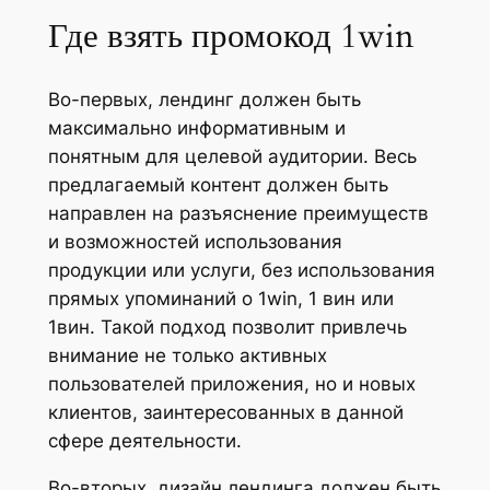
slot
Где взять промокод 1win
Teratai
putih
slot
Во-первых, лендинг должен быть
Teratai
максимально информативным и
putih
понятным для целевой аудитории. Весь
slot
предлагаемый контент должен быть
Teratai
направлен на разъяснение преимуществ
putih
и возможностей использования
slot
продукции или услуги, без использования
Teratai
прямых упоминаний о 1win, 1 вин или
putih
1вин. Такой подход позволит привлечь
slot
внимание не только активных
Teratai
пользователей приложения, но и новых
putih
клиентов, заинтересованных в данной
slot
сфере деятельности.
l
Teratai
Во-вторых, дизайн лендинга должен быть