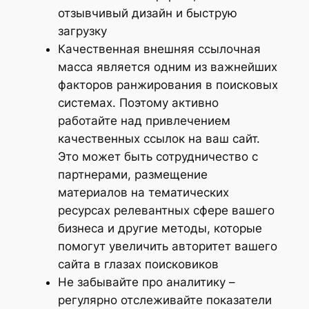
отзывчивый дизайн и быструю
загрузку
Качественная внешняя ссылочная
масса является одним из важнейших
факторов ранжирования в поисковых
системах. Поэтому активно
работайте над привлечением
качественных ссылок на ваш сайт.
Это может быть сотрудничество с
партнерами, размещение
материалов на тематических
ресурсах релевантных сфере вашего
бизнеса и другие методы, которые
помогут увеличить авторитет вашего
сайта в глазах поисковиков
Не забывайте про аналитику –
регулярно отслеживайте показатели