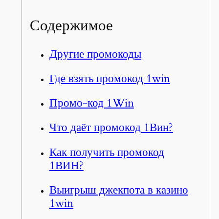
SIGMATOTO
177
TERATAISLOT
PUMAGAMING
SIGMATOTO
SLOT
SELEBGRAM
PUMAGAMING
Содержимое
SIGMATOTO
#177
VIRAL
PUMAGAMING
SIGMATOTO
TOP
HOT
PUMAGAMING
Другие промокоды
SIGMATOTO
UP
JUDI
PUMAGAMING
SIGMATOTO
DIAMOND
SLOT
mabar88
Где взять промокод 1win
SIGMATOTO
MURAH
GACOR
mabar88
SIGMATOTO
BANDAR
SLOT
mabar88
Промо-код 1Win
SIGMATOTO
SLOT
ONLIE
mabar88
SIGMATOTO
177
TERATAI
mabar88
Что даёт промокод 1Вин?
SIGMATOTO
JAGO
SLOT
SIGMATOTO
MAIN
GACOR
Как получить промокод
SIGMATOTO
SLOT
TERATAI
1ВИН?
Login
177
PUTIH
Sigmatoto
SLOT
SLOT
Выигрыш джекпота в казино
sigmatoto
HOKI
TERATAI
1win
177
PUTIH
SLOT