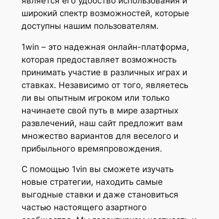
является его удобство использования и
DIAMOND177
putih
широкий спектр возможностей, которые
DIAMOND177
slot
доступны нашим пользователям.
DIAMOND177
link
LOGIN
slot
1win – это надежная онлайн-платформа,
DIAMOND177
gacor
которая предоставляет возможность
DIAMOND177
terataiputih
принимать участие в различных играх и
DIAMOND177
slot
ставках. Независимо от того, являетесь
DIAMOND177
gacor
ли вы опытным игроком или только
DIAMOND177
slot
начинаете свой путь в мире азартных
DIAMOND177
gacor
развлечений, наш сайт предложит вам
DIAMOND177
TERATAIPUTIH
множество вариантов для веселого и
link
SLOT
прибыльного времяпровождения.
DIAMOND177
DIAMOND177
С помощью 1vin вы сможете изучать
link
slot
новые стратегии, находить самые
slot
gacor
выгодные ставки и даже становиться
DIAMOND177
Slot
частью настоящего азартного
LOGIN
Gacor