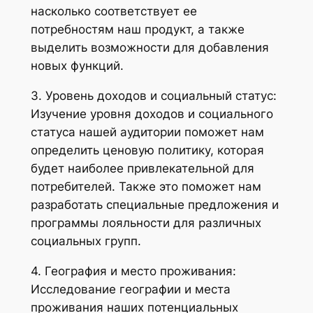
насколько соответствует ее
TERATAI4D
потребностям наш продукт, а также
SLOT
выделить возможности для добавления
Terataislot
новых функций.
otomotif
bokep
3. Уровень доходов и социальный статус:
viral
Изучение уровня доходов и социального
selebgram
статуса нашей аудитории поможет нам
l
tiktok
определить ценовую политику, которая
video
будет наиболее привлекательной для
bokep
потребителей. Также это поможет нам
SLOT
разработать специальные предложения и
188
программы лояльности для различных
Terataiputih
социальных групп.
slot
Teratai
4. География и место проживания:
putih
Исследование географии и места
slot
проживания наших потенциальных