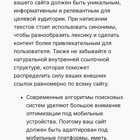
вашего сайта должен быть уникальным,
информативным и релевантным для
целевой аудитории. При написании
текстов стоит использовать синонимы,
чтобы разнообразить лексику и сделать
контент более привлекательным для
пользователя. Также не забывайте о
натуральной внутренней ссылочной
структуре, которая поможет
распределить силу ваших внешних
ссылок равномерно по всему сайту.
Современные алгоритмы поисковых
систем уделяют большое внимание
оптимизации под мобильные
устройства. Поэтому ваш сайт
должен быть адаптирован под
мобильные платформы, иметь