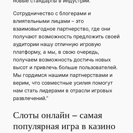
новые стандарты в индустрии.
Сотрудничество с блогерами и
влиятельными лицами – это
взаимовыгодное партнерство, где они
получают возможность предложить своей
аудитории нашу отличную игровую
платформу, а мы, в свою очередь,
получаем возможность достичь новых
высот и привлечь больше пользователей.
Мы гордимся нашими партнерствами и
верим, что совместные усилия помогут
нам стать лидерами в отрасли игровых
развлечений.”
Слоты онлайн – самая
популярная игра в казино