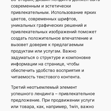
putih
современным и эстетически
slot
привлекательным. Использование ярких
Teratai
цветов, современных шрифтов,
putih
уникальных графических решений и
slot
привлекательных изображений поможет
Teratai
создать положительное впечатление и
putih
вызовет доверие к предлагаемым
slot
продуктам или услугам. Важно
Teratai
задуматься о структуре и компоновке
putih
информации на странице, чтобы
slot
обеспечить удобство восприятия и
Teratai
читаемость текстового контента.
putih
slot
Третий неотъемлемый элемент
Teratai
успешного лендинга – привлекательное
mp3 downloader
putih
предложение. При продвижении услуги
slot
или товара, как, например, 1win, важно
Teratai