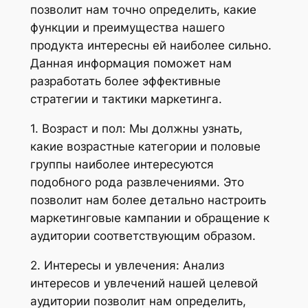
mudah
Terataiputih
позволит нам точно определить, какие
menang
slot
функции и преимущества нашего
hari
Terataiputih
продукта интересны ей наиболее сильно.
ini
slot
Данная информация поможет нам
Diamond177
Bokep
разработать более эффективные
Indo
стратегии и тактики маркетинга.
Viral
TERATAI
1. Возраст и пол: Мы должны узнать,
SLOT
какие возрастные категории и половые
LOGIN
группы наиболее интересуются
Terataiputih
подобного рода развлечениями. Это
slot
позволит нам более детально настроить
Terataiputih
маркетинговые кампании и обращение к
slot
аудитории соответствующим образом.
Terataiputih
2. Интересы и увлечения: Анализ
slot
интересов и увлечений нашей целевой
Terataiputih
аудитории позволит нам определить,
slot