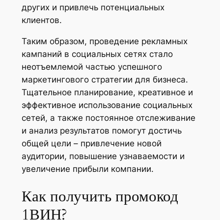
других и привлечь потенциальных
клиентов.
Таким образом, проведение рекламных
кампаний в социальных сетях стало
неотъемлемой частью успешного
маркетингового стратегии для бизнеса.
Тщательное планирование, креативное и
эффективное использование социальных
сетей, а также постоянное отслеживание
и анализ результатов помогут достичь
общей цели – привлечение новой
аудитории, повышение узнаваемости и
увеличение прибыли компании.
Как получить промокод
1ВИН?