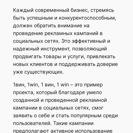
Каждый современный бизнес, стремясь
быть успешным и конкурентоспособным,
должен обратить внимание на
проведение рекламных кампаний в
социальных сетях. Это эффективный и
надежный инструмент, позволяющий
продвигать товары и услуги, привлекать
новых клиентов и поддерживать доверие
уже существующих.
1вин, 1win, 1 вин, 1 win – это пример
проекта, который благодаря умело
созданной и проведенной рекламной
кампании в социальных сетях, смог
заявить о себе и стать популярным среди
пользователей. Такие кампании
предполагают активное использование