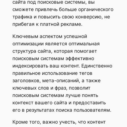
slot
сайта под поисковые системы, вы
gacor
сможете привлечь больше органического
slot
трафика и повысить свою конверсию, не
gacor
прибегая к платной рекламе.
slot
Ключевым аспектом успешной
gacor
оптимизации является оптимальная
slot
структура сайта, которая помогает
gacor
поисковым системам эффективно
slot
индексировать ваш контент. Единственно
gacor
правильное использование тегов
заголовков, мета-описаний, а также
ключевых слов и фраз, позволит
поисковым системам лучше понять
контекст вашего сайта и предоставить
его в результатах поиска пользователям.
Кроме того, важно учесть, что контент