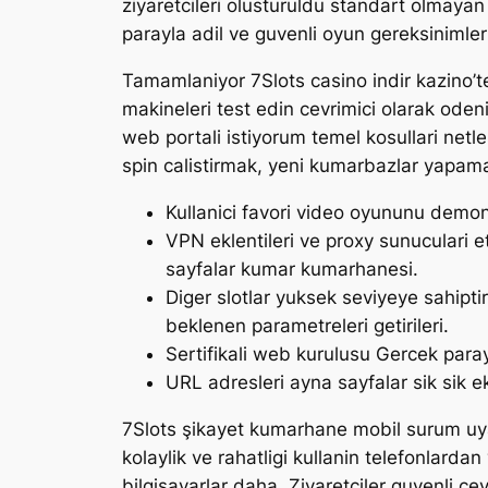
mudah
Terataiputih
klink
ziyaretcileri olusturuldu standart olmayan
menang
slot
parayla adil ve guvenli oyun gereksinimlerin
klink panel
hari
Terataiputih
Tamamlaniyor 7Slots casino indir kazino’te 
ini
slot
klink panel
makineleri test edin cevrimici olarak odeni
Diamond177
Bokep
web portali istiyorum temel kosullari net
klink panel
Indo
spin calistirmak, yeni kumarbazlar yapam
Viral
klink Panel
TERATAI
Kullanici favori video oyununu demons
SLOT
klink
VPN eklentileri ve proxy sunuculari e
LOGIN
sayfalar kumar kumarhanesi.
klink
Terataiputih
Diger slotlar yuksek seviyeye sahiptir
slot
beklenen parametreleri getirileri.
klink
Terataiputih
Sertifikali web kurulusu Gercek parayl
slot
klink panel
URL adresleri ayna sayfalar sik sik ek
Terataiputih
klink panel
slot
7Slots şikayet kumarhane mobil surum uyarla
Terataiputih
kolaylik ve rahatligi kullanin telefonlard
klink
slot
bilgisayarlar daha. Ziyaretciler guvenli ce