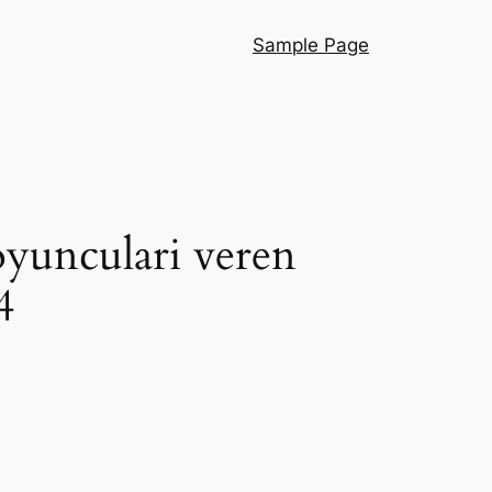
Sample Page
 oyunculari veren
4