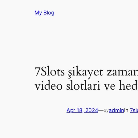
Skip
klink panel
My Blog
to
content
klink panel
Tutorial
DIAMOND177
Link
TERATAIPUTIH
PUMAGAMING
Togel
DIAMOND177
Slot
TERATAIPUTIH
PUMAGAMING
link paketleri
Online
DIAMOND177
Gacor
TERATAIPUTIH
PUMAGAMING
Berita
DIAMOND177
klink
Kumpulan
TERATAIPUTIH
PUMAGAMING
Hari
SLOTBET177
Slot
TERATAIPUTIH
PUMAGAMING
klink
7Slots şikayet zaman
Ini
DIAMONSLOT
Gacor
TERATAIPUTIH
PUMAGAMING
berita
BERLIAN177
INFO
TERATAI
PUMAGAMING
klink
video slotlari ve h
Viral
DIAMON
Slot
SLOT
Slot
klink
SIGMATOTO
SLOT
Gacor
TERATAI
PUMAGAMING
SIGMATOTO
DIAMON
LOGIN
PUMAGAMING
klink panel
POLISI
SLOT
TERATAI4D
PUMAGAMING
Apr 18, 2024
—
admin
in
7sl
by
SLOT
177
TERATAI188
PUMAGAMING
klink panel
SIGMATOTO
JUDI
TERATAI4D
PUMAGAMING
klink panel
SIGMATOTO
SLOT
SLOT
PUMAGAMING