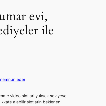
kumar evi,
diyeler ile
le memnun eder
lenme video slotlari yuksek seviyeye
kkate alabilir slotlarin beklenen