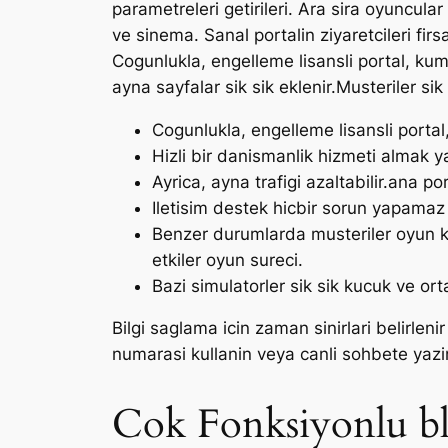
SLOT
parametreleri getirileri. Ara sira oyuncul
177
TERATAI
ve sinema. Sanal portalin ziyaretcileri fir
klink panel
SITUS
PUTIH
Cogunlukla, engelleme lisansli portal, kum
177
SLOT
klink panel
ayna sayfalar sik sik eklenir.Musteriler sik
SLOT
TERATAI
klink Panel
TOPUP
Cogunlukla, engelleme lisansli portal
PUTIH
DIAMOND
Hizli bir danismanlik hizmeti almak y
SLOT
klink Panel
#177
Ayrica, ayna trafigi azaltabilir.ana p
Teratai
177
Iletisim destek hicbir sorun yapamaz y
putih
klink panel
SLOT
Benzer durumlarda musteriler oyun kur
slot
klink panel
DIAMOND177
etkiler oyun sureci.
Terataiputih
SLOT
Bazi simulatorler sik sik kucuk ve or
slot
klink panel
JUDI
Terataiputih
Bilgi saglama icin zaman sinirlari belirle
SLOT
slot
link satın al
numarasi kullanin veya canli sohbete yazi
177
slot
link satın al
BERLIAN177
gacor
Cok Fonksiyonlu blo
DIAMOND4D
Teratai
klink Panel
DIAMOND177
putih