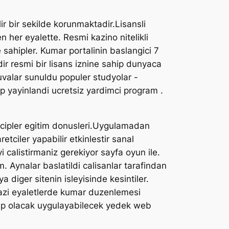
ilir bir sekilde korunmaktadir.Lisansli
her eyalette. Resmi kazino nitelikli
 sahipler. Kumar portalinin baslangici 7
ndir resmi bir lisans iznine sahip dunyaca
yuvalar sunuldu populer studyolar -
 yayinlandi ucretsiz yardimci program .
cipler egitim donusleri.Uygulamadan
etciler yapabilir etkinlestir sanal
calistirmaniz gerekiyor sayfa oyun ile.
m. Aynalar baslatildi calisanlar tarafindan
a diger sitenin isleyisinde kesintiler.
r.Bazi eyaletlerde kumar duzenlemesi
sahip olacak uygulayabilecek yedek web