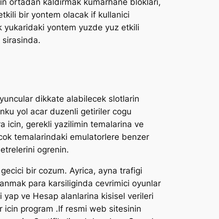
cin ortadan kaldirmak kumarhane bloklari,
kili bir yontem olacak if kullanici
 yukaridaki yontem yuzde yuz etkili
 sirasinda.
yuncular dikkate alabilecek slotlarin
nku yol acar duzenli getiriler cogu
 icin, gerekli yazilimin temalarina ve
a cok temalarindaki emulatorlere benzer
trelerini ogrenin.
gecici bir cozum. Ayrica, ayna trafigi
lanmak para karsiliginda cevrimici oyunlar
i yap ve Hesap alanlarina kisisel verileri
icin program .If resmi web sitesinin