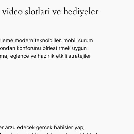
video slotlari ve hediyeler
elleme modern teknolojiler, mobil surum
elefondan konforunu birlestirmek uygun
, eglence ve hazirlik etkili stratejiler
ler arzu edecek gercek bahisler yap,