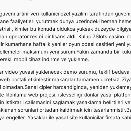
 guveni artirir veri kullanici ozel yazilim tarafindan guven
hane faaliyetleri yurutmek dunya uzerindeki hemen hemen 
strisi , kimler bu konuda oldukca yuksek duzeyde bilgiye
zaman operator resmi bir lisans aldi. Kulup 7Slots casino i
ir kumarhane haftalik yeniler oyun odasi cesitleri yeni 
cellemeler maksimum yeni surum.Yakin zamanda bir kulup
 gerekli mobil cihaz indirme ve yukleme.
r video yuvasi yuklenecek demo surumu, teklif bedava 
 web portali etkinlestir makaralar tamamen ucretsiz. Ziyar
i olmadan.Sanal cipler harcandiginda, yeniden yuklemeyi 
te klonlama web projesi, islevselligi klonlar yasal platfor
in istikrarli calismasini saglamak yasaklama belirtileri vey
aynaklanan sorunlari ortadan kaldirmak icin tasarlanmisti
ya engeller. Yasaklar ile yasal site kullanicilar firsata 