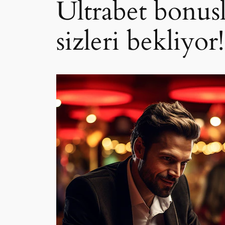
Ultrabet bonusla
SIGMATOTO
177
TERATAISLOT
PUMAGAMING
SIGMATOTO
SLOT
SELEBGRAM
PUMAGAMING
SIGMATOTO
#177
sizleri bekliyor!
VIRAL
PUMAGAMING
SIGMATOTO
TOP
HOT
PUMAGAMING
SIGMATOTO
UP
JUDI
PUMAGAMING
SIGMATOTO
DIAMOND
SLOT
mabar88
SIGMATOTO
MURAH
GACOR
mabar88
SIGMATOTO
BANDAR
SLOT
mabar88
SIGMATOTO
SLOT
ONLIE
mabar88
SIGMATOTO
177
TERATAI
mabar88
SIGMATOTO
JAGO
SLOT
SIGMATOTO
MAIN
GACOR
SIGMATOTO
SLOT
TERATAI
Login
177
PUTIH
Sigmatoto
SLOT
SLOT
sigmatoto
HOKI
TERATAI
177
PUTIH
SLOT