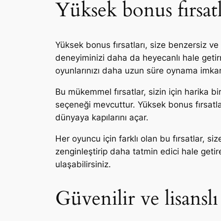
Yüksek bonus fırsatl
TERATAI4D
SLOT
Terataislot
Yüksek bonus fırsatları, size benzersiz ve
otomotif
deneyiminizi daha da heyecanlı hale getir
bokep
oyunlarınızı daha uzun süre oynama imkanı
viral
selebgram
Bu mükemmel fırsatlar, sizin için harika b
tiktok
seçeneği mevcuttur. Yüksek bonus fırsatlar
video
dünyaya kapılarını açar.
bokep
Her oyuncu için farklı olan bu fırsatlar, s
SLOT
zenginleştirip daha tatmin edici hale getir
188
ulaşabilirsiniz.
Terataiputih
slot
Güvenilir ve lisanslı
Teratai
putih
slot