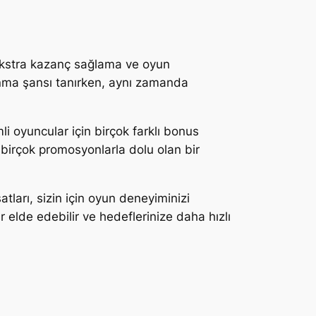
e ekstra kazanç sağlama ve oyun
anma şansı tanırken, aynı zamanda
i oyuncular için birçok farklı bonus
 birçok promosyonlarla dolu olan bir
tları, sizin için oyun deneyiminizi
r elde edebilir ve hedeflerinize daha hızlı