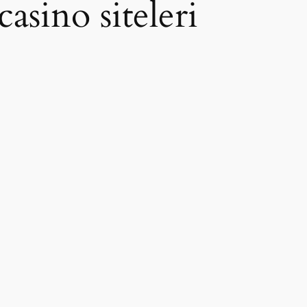
casino siteleri