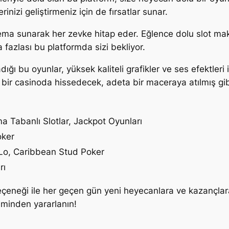
izi geliştirmeniz için de fırsatlar sunar.
 tema sunarak her zevke hitap eder. Eğlence dolu slot maki
 fazlası bu platformda sizi bekliyor.
dığı bu oyunlar, yüksek kaliteli grafikler ve ses efektler
 bir casinoda hissedecek, adeta bir maceraya atılmış gi
ma Tabanlı Slotlar, Jackpot Oyunları
oker
Lo, Caribbean Stud Poker
rı
neği ile her geçen gün yeni heyecanlara ve kazançlara
iminden yararlanın!