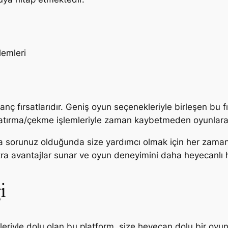
lemleri
zanç fırsatlarıdır. Geniş oyun seçenekleriyle birleşen bu
 yatırma/çekme işlemleriyle zaman kaybetmeden oyunlara d
ya sorunuz olduğunda size yardımcı olmak için her zaman
tra avantajlar sunar ve oyun deneyimini daha heyecanlı ha
i
kleriyle dolu olan bu platform, size heyecan dolu bir oy