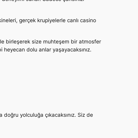
neleri, gerçek krupiyelerle canlı casino
i ile birleşerek size muhteşem bir atmosfer
bi heyecan dolu anlar yaşayacaksınız.
 doğru yolculuğa çıkacaksınız. Siz de