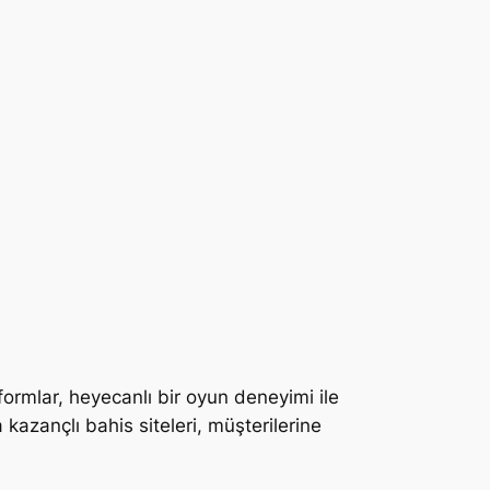
formlar, heyecanlı bir oyun deneyimi ile
 kazançlı bahis siteleri, müşterilerine