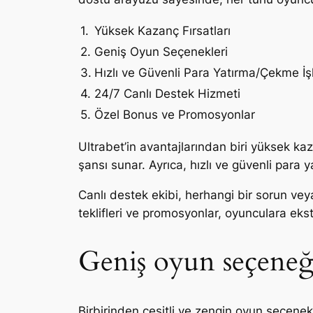
DIAMOND177
MAHJONG
DIAMOND177
WINS
1.
Yüksek Kazanç Fırsatları
SLOT
3
2.
Geniş Oyun Seçenekleri
LINK
BLACK
3.
Hızlı ve Güvenli Para Yatırma/Çekme İş
ALTERNATIF
SCATTER
4.
24/7 Canlı Destek Hizmeti
DIAMOND177
TERATAIPUTIH
DIAMOND177
SLOT
5.
Özel Bonus ve Promosyonlar
DIAMOND177
Video
Ultrabet’in avantajlarından biri yüksek ka
slot
Bokep
şansı sunar. Ayrıca, hızlı ve güvenli para
DIAMOND177
Terataiputih
DIAMOND177
slot
Canlı destek ekibi, herhangi bir sorun ve
DIAMOND177
Terataiputih
teklifleri ve promosyonlar, oyunculara eks
DIAMOND177
slot
DIAMOND177
Terataiputih
Geniş oyun seçeneğ
DIAMOND177
slot
slot
Terataiputih
gacor
slot
Birbirinden çeşitli ve zengin oyun seçene