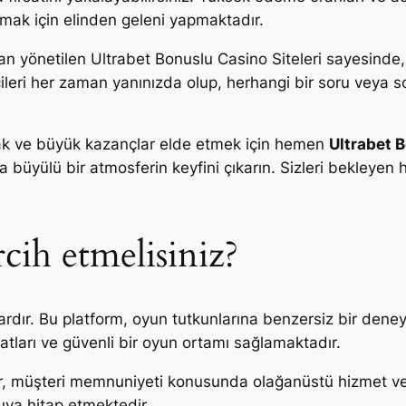
mak için elinden geleni yapmaktadır.
an yönetilen Ultrabet Bonuslu Casino Siteleri sayesinde,
lcileri her zaman yanınızda olup, herhangi bir soru veya
ak ve büyük kazançlar elde etmek için hemen
Ultrabet B
 büyülü bir atmosferin keyfini çıkarın. Sizleri bekleyen
cih etmelisiniz?
vardır. Bu platform, oyun tutkunlarına benzersiz bir den
atları ve güvenli bir oyun ortamı sağlamaktadır.
tir, müşteri memnuniyeti konusunda olağanüstü hizmet veri
uya hitap etmektedir.