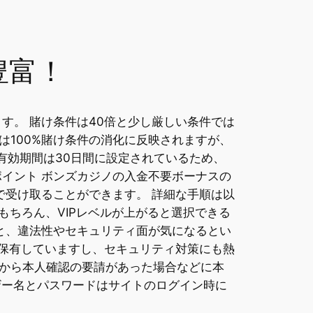
豊富！
す。 賭け条件は40倍と少し厳しい条件では
100%賭け条件の消化に反映されますが、
、有効期間は30日間に設定されているため、
イント ボンズカジノの入金不要ボーナスの
で受け取ることができます。 詳細な手順は以
 もちろん、VIPレベルが上がると選択できる
と、違法性やセキュリティ面が気になるとい
スを保有していますし、セキュリティ対策にも熱
側から本人確認の要請があった場合などに本
ザー名とパスワードはサイトのログイン時に