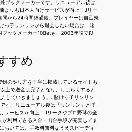
カジノ兼ブックメーカーです。リニューアル後は
前よりも日本人向けサービスが向上！Jリー
期間から24時間経過後、プレイヤーは自己規
けっ子リンリンから退会したい場合は、賭
ックメーカー10Betも、2003年設立以
すすめ
登録のやり方を丁寧に掲載しているサイトも
 以上で送金は完了となり、しばらくすると
入力していきましょう。. 賭けっ子リンリン
ーカーです。リニューアル後は「リンリン」と呼
けサービスが向上！Jリーグやプロ野球の全
人が利用できる入金・出金手段が充実してま
においては、手数料無料なうえスピーディ