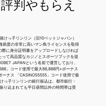
？評判やもらえ
賭けっ子リンリン（旧10ベットジャパン）
得難易度の非常に高いマン島ライセンスを取得
の際に身分証明書をアップロードしなければ
わたって高品質なカジノとスポーツブックを提
BET JAPANという名前で運営しており、
888」コード使用で最大88,888円+ボーナス
ボーナス 「CASINO55555」コード使用で最
て賭けっ子リンリンの銀行振込は、都市銀行・
振り込まれても平日昼間以外の時間帯は受