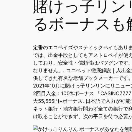
賭けっ子リン
SIGMATOTO
177
TERATAISLOT
PUMAGAMING
link panel
SIGMATOTO
SLOT
SELEBGRAM
PUMAGAMING
SIGMATOTO
#177
るボーナスも
VIRAL
PUMAGAMING
link panel
SIGMATOTO
TOP
HOT
PUMAGAMING
link panel
SIGMATOTO
UP
JUDI
PUMAGAMING
SIGMATOTO
DIAMOND
SLOT
mabar88
link panel
SIGMATOTO
MURAH
定番のエコペイズやスティックペイもありま
GACOR
mabar88
SIGMATOTO
BANDAR
では、出金手段としてもアストロペイが使え
SLOT
link Panel
mabar88
SIGMATOTO
SLOT
しており、安全性・信頼性はバツグンです。
ONLIE
mabar88
link panel
SIGMATOTO
177
なりません。. コニベット徹底解説｜入出金
TERATAI
mabar88
SIGMATOTO
JAGO
供してきた有名な老舗ブックメーカーです。. 
SLOT
link Panel
SIGMATOTO
MAIN
2021年10月に賭けっ子リンリンにリニューア
GACOR
SIGMATOTO
SLOT
2回目入金：100%ボーナス 「CASINO77
link panel
TERATAI
Login
177
大55,555円+ボーナス. 日本語で入力
PUTIH
link panel
Sigmatoto
SLOT
ネット銀行・地方銀行問わず全ての銀行で
SLOT
sigmatoto
HOKI
け取ることができず、次の平日を待つ必要が
TERATAI
link panel
177
PUTIH
link Panel
SLOT