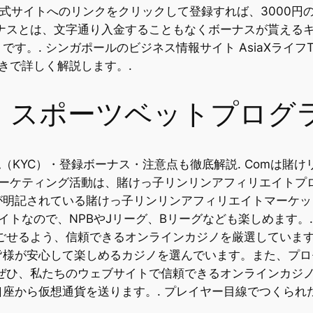
式サイトへのリンクをクリックして登録すれば、3000円の
ーナスとは、文字通り入金することもなくボーナスが貰える
す。. シンガポールのビジネス情報サイト AsiaXライ
きで詳しく解説します。.
：スポーツベットプログ
KYC）・登録ボーナス・注意点も徹底解説. Comは賭けリ
マーケティング活動は、賭けっ⼦リンリンアフィリエイトプ
が明記されている賭けっ⼦リンリンアフィリエイトマーケッ
イトなので、NPBやJリーグ、Bリーグなども楽しめます。
ごせるよう、信頼できるオンラインカジノを厳選していま
皆様が安心して楽しめるカジノを選んでいます。また、プロ
ぜひ、私たちのウェブサイトで信頼できるオンラインカジノ
座から仮想通貨を送ります。. プレイヤー目線でつくられ