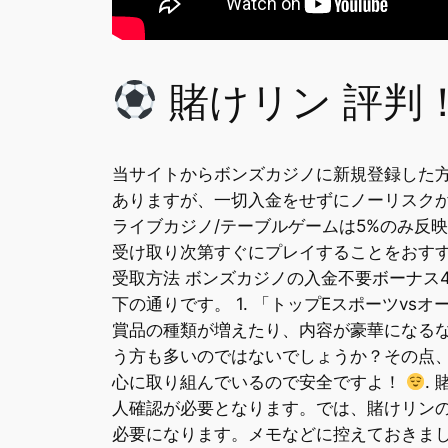
DIAMOND177
slot
link panel
DIAMOND177
Teratai
link panel
DIAMOND177
putih
賭けリン 評判
DIAMOND177
slot
link Panel
DIAMOND177
Teratai
DIAMOND177
link panel
putih
DIAMOND177
当サイトからボンズカジノに新規登録した方
slot
link panel
Login
ありますが、一切入金をせずにノーリスクか
Teratai
Diamond177
ライブカジノ/テーブルゲームは5%のみ反
putih
link panel
Login
受け取り次第すぐにプレイすることをおすす
slot
link panel
Diamond177
受取方法 ボンズカジノの入金不要ボーナス
Teratai
DIAMOND177
下の通りです。 1. 「トップEスポーツvs
putih
link panel
DIAMOND177
賞品の種類が増えたり、内容が豪華になるな
slot
DIAMOND177
う方も多いのではないでしょうか？その点、賭
Teratai
link panel
DIAMOND177
心に取り組んでいるので安全ですよ！
.
putih
link panel
DIAMOND177
人確認が必要となります。では、賭けリンの
slot
DIAMOND177
必要になります。メモなどに控えておきまし
Teratai