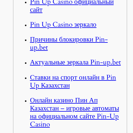
Pin Up Casino официальный
SIGMATOTO
177
TERATAISLOT
PUMAGAMING
link panel
сайт
SIGMATOTO
SLOT
SELEBGRAM
PUMAGAMING
SIGMATOTO
#177
VIRAL
PUMAGAMING
link panel
Pin Up Casino зеркало
SIGMATOTO
TOP
HOT
PUMAGAMING
link panel
SIGMATOTO
UP
JUDI
PUMAGAMING
Причины блокировки Pin-
SIGMATOTO
DIAMOND
SLOT
mabar88
link panel
up.bet
SIGMATOTO
MURAH
GACOR
mabar88
SIGMATOTO
BANDAR
SLOT
link panel
mabar88
Актуальные зеркала Pin-up.bet
SIGMATOTO
SLOT
ONLIE
mabar88
link panel
SIGMATOTO
177
TERATAI
mabar88
Ставки на спорт онлайн в Pin
SIGMATOTO
JAGO
SLOT
link Panel
Up Казахстан
SIGMATOTO
MAIN
GACOR
SIGMATOTO
SLOT
link panel
TERATAI
Онлайн казино Пин Ап
Login
177
PUTIH
Казахстан – игровые автоматы
link Panel
Sigmatoto
SLOT
SLOT
на официальном сайте Pin-Up
sigmatoto
HOKI
TERATAI
link panel
Casino
177
PUTIH
link panel
SLOT