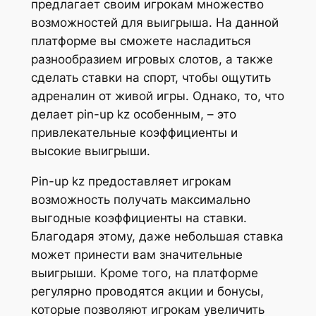
putih
предлагает своим игрокам множество
link panel
slot
возможностей для выигрыша. На данной
l oku
Teratai
платформе вы сможете насладиться
putih
разнообразием игровых слотов, а также
link satın al
slot
сделать ставки на спорт, чтобы ощутить
Teratai
адреналин от живой игры. Однако, то, что
link Panel
putih
делает pin-up kz особенным, – это
rt sakarya
slot
привлекательные коэффициенты и
Teratai
высокие выигрыши.
link panel
putih
Pin-up kz предоставляет игрокам
slot
link panel
возможность получать максимально
Teratai
link giriş
выгодные коэффициенты на ставки.
putih
Благодаря этому, даже небольшая ставка
slot
bet
может принести вам значительные
Teratai
выигрыши. Кроме того, на платформе
bet
putih
регулярно проводятся акции и бонусы,
slot
bet
которые позволяют игрокам увеличить
Teratai