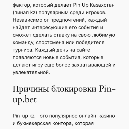
slot
фактор, который делает Pin Up Казахстан
link panel
Teratai
(пинап kz) популярным среди игроков.
putih
Независимо от предпочтений, каждый
link panel
slot
найдет интересующие его события и
Teratai
link panel
сможет сделать ставку на свою любимую
putih
команду, спортсмена или победителя
link panel
slot
турнира. Каждый день на сайте
Teratai
появляются новые события, которые
link panel
putih
делают игру еще более захватывающей и
link panel
slot
увлекательной.
Teratai
link panel
putih
Причины блокировки Pin-
slot
link panel
up.bet
Teratai
link panel
putih
slot
Pin-up kz – это популярное онлайн-казино
link panel
Teratai
и букмекерская контора, которая