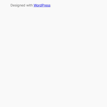
Designed with
WordPress