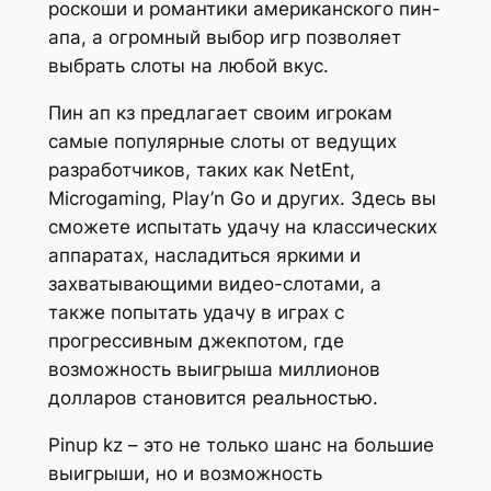
роскоши и романтики американского пин-
gacor
oslot
апа, а огромный выбор игр позволяет
slot
выбрать слоты на любой вкус.
gacor
ark
slot
Пин ап кз предлагает своим игрокам
gacor
et giriş
самые популярные слоты от ведущих
slot
разработчиков, таких как NetEnt,
at giriş
gacor
Microgaming, Play’n Go и других. Здесь вы
slot
ndpashabet
сможете испытать удачу на классических
gacor
аппаратах, насладиться яркими и
slot
nolevant
захватывающими видео-слотами, а
gacor
также попытать удачу в играх с
bet
slot
прогрессивным джекпотом, где
gacor
ganbet
возможность выигрыша миллионов
slot
долларов становится реальностью.
gacor
slot
Pinup kz – это не только шанс на большие
gacor
выигрыши, но и возможность