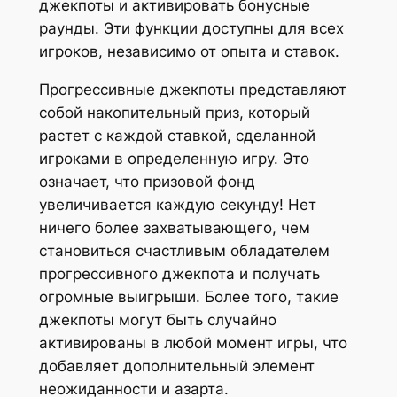
джекпоты и активировать бонусные
раунды. Эти функции доступны для всех
игроков, независимо от опыта и ставок.
Прогрессивные джекпоты представляют
собой накопительный приз, который
растет с каждой ставкой, сделанной
игроками в определенную игру. Это
означает, что призовой фонд
увеличивается каждую секунду! Нет
ничего более захватывающего, чем
становиться счастливым обладателем
прогрессивного джекпота и получать
огромные выигрыши. Более того, такие
джекпоты могут быть случайно
активированы в любой момент игры, что
добавляет дополнительный элемент
неожиданности и азарта.