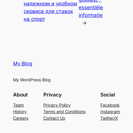
надежном и удобном
essentiële
сервисе для ставок
informatie
на спорт
→
My Blog
My WordPress Blog
About
Privacy
Social
Team
Privacy Policy
Facebook
History
Terms and Conditions
Instagram
Careers
Contact Us
Twitter/X