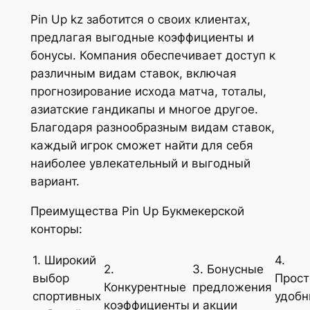
DIAMOND177
MAHJONG
link panel
Pin Up kz заботится о своих клиентах,
DIAMOND177
WINS
предлагая выгодные коэффициенты и
SLOT
3
link panel
бонусы. Компания обеспечивает доступ к
LINK
BLACK
различным видам ставок, включая
link Panel
ALTERNATIF
SCATTER
прогнозирование исхода матча, тоталы,
DIAMOND177
TERATAIPUTIH
inati
азиатские гандикапы и многое другое.
DIAMOND177
SLOT
Благодаря разнообразным видам ставок,
DIAMOND177
Video
link
каждый игрок сможет найти для себя
slot
Bokep
наиболее увлекательный и выгодный
link Panel
DIAMOND177
Terataiputih
вариант.
DIAMOND177
slot
link
DIAMOND177
Terataiputih
Преимущества Pin Up Букмекерской
DIAMOND177
slot
link panel
конторы:
DIAMOND177
Terataiputih
link Panel
DIAMOND177
slot
1. Широкий
4.
2.
3. Бонусные
slot
Terataiputih
выбор
Прост
link
Конкурентные
предложения
gacor
slot
спортивных
удоб
коэффициенты
и акции