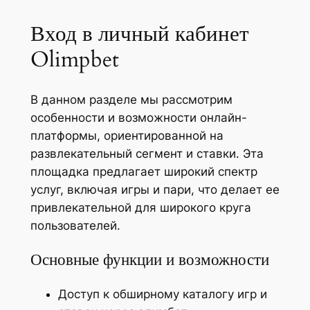
mudah
Terataiputih
nk
menang
slot
Вход в личный кабинет
nk panel
hari
Terataiputih
Olimpbet
ini
slot
nk panel
Diamond177
Bokep
nk panel
Indo
В данном разделе мы рассмотрим
Viral
особенности и возможности онлайн-
nk Panel
TERATAI
платформы, ориентированной на
SLOT
nk
развлекательный сегмент и ставки. Эта
LOGIN
площадка предлагает широкий спектр
nk
Terataiputih
услуг, включая игры и пари, что делает ее
slot
привлекательной для широкого круга
nk
Terataiputih
пользователей.
slot
nk panel
Terataiputih
Основные функции и возможности
nk panel
slot
Terataiputih
Доступ к обширному каталогу игр и
nk
slot