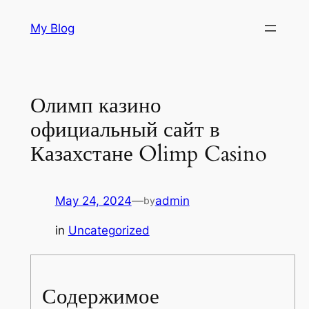
Skip
nk panel
My Blog
to
content
nk panel
Tutorial
DIAMOND177
Link
TERATAIPUTIH
PUMAGAMING
Togel
DIAMOND177
Slot
TERATAIPUTIH
PUMAGAMING
nk paketleri
Online
DIAMOND177
Gacor
Олимп казино
TERATAIPUTIH
PUMAGAMING
Berita
DIAMOND177
nk
Kumpulan
TERATAIPUTIH
PUMAGAMING
официальный сайт в
Hari
SLOTBET177
Slot
TERATAIPUTIH
PUMAGAMING
nk
Казахстане Olimp Casino
Ini
DIAMONSLOT
Gacor
TERATAIPUTIH
PUMAGAMING
berita
BERLIAN177
INFO
TERATAI
PUMAGAMING
nk
Viral
DIAMON
Slot
SLOT
Slot
May 24, 2024
—
admin
by
nk
SIGMATOTO
SLOT
Gacor
TERATAI
PUMAGAMING
SIGMATOTO
DIAMON
LOGIN
PUMAGAMING
in
Uncategorized
nk panel
POLISI
SLOT
TERATAI4D
PUMAGAMING
SLOT
177
TERATAI188
PUMAGAMING
nk panel
SIGMATOTO
JUDI
TERATAI4D
PUMAGAMING
Содержимое
nk panel
SIGMATOTO
SLOT
SLOT
PUMAGAMING