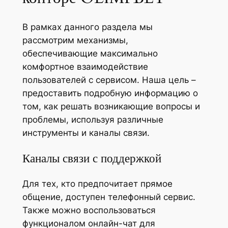
В рамках данного раздела мы
рассмотрим механизмы,
обеспечивающие максимально
комфортное взаимодействие
пользователей с сервисом. Наша цель –
предоставить подробную информацию о
том, как решать возникающие вопросы и
проблемы, используя различные
инструменты и каналы связи.
Каналы связи с поддержкой
Для тех, кто предпочитает прямое
общение, доступен телефонный сервис.
Также можно воспользоваться
функционалом онлайн-чат для