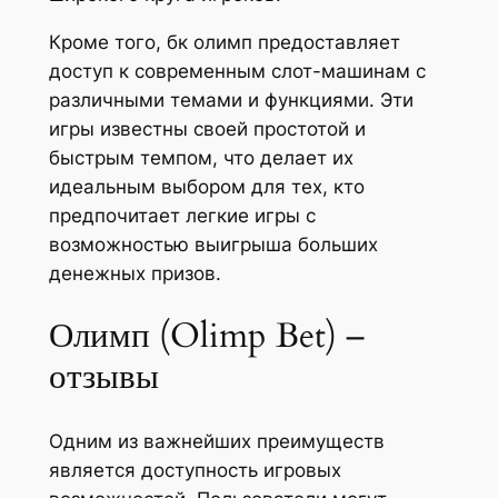
gacor
t
Кроме того, бк олимп предоставляет
slot
доступ к современным слот-машинам с
gacor
nbet
различными темами и функциями. Эти
slot
игры известны своей простотой и
gacor
nk Panel
быстрым темпом, что делает их
slot
идеальным выбором для тех, кто
gacor
предпочитает легкие игры с
slot
возможностью выигрыша больших
gacor
денежных призов.
slot
gacor
Олимп (Olimp Bet) –
slot
gacor
отзывы
slot
gacor
Одним из важнейших преимуществ
slot
является доступность игровых
gacor