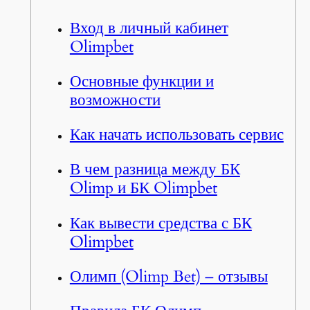
SIGMATOTO
177
TERATAISLOT
PUMAGAMING
nk panel
SIGMATOTO
SLOT
SELEBGRAM
PUMAGAMING
Вход в личный кабинет
SIGMATOTO
#177
VIRAL
PUMAGAMING
nk panel
Olimpbet
SIGMATOTO
TOP
HOT
PUMAGAMING
nk panel
SIGMATOTO
UP
JUDI
PUMAGAMING
Основные функции и
SIGMATOTO
DIAMOND
SLOT
mabar88
возможности
nk panel
SIGMATOTO
MURAH
GACOR
mabar88
SIGMATOTO
BANDAR
SLOT
nk Panel
mabar88
Как начать использовать сервис
SIGMATOTO
SLOT
ONLIE
mabar88
nk panel
SIGMATOTO
177
В чем разница между БК
TERATAI
mabar88
SIGMATOTO
JAGO
SLOT
Olimp и БК Olimpbet
nk Panel
SIGMATOTO
MAIN
GACOR
SIGMATOTO
SLOT
Как вывести средства с БК
nk panel
TERATAI
Login
177
Olimpbet
PUTIH
nk panel
Sigmatoto
SLOT
SLOT
sigmatoto
Олимп (Olimp Bet) – отзывы
HOKI
TERATAI
nk panel
177
PUTIH
nk Panel
SLOT