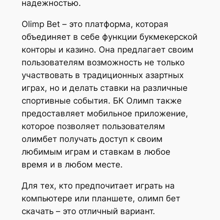
nk panel
надежностью.
DIAMOND177
putih
DIAMOND177
slot
nk panel
Olimp Bet – это платформа, которая
DIAMOND177
link
объединяет в себе функции букмекерской
nk panel
LOGIN
slot
конторы и казино. Она предлагает своим
DIAMOND177
gacor
пользователям возможность не только
nk panel
DIAMOND177
terataiputih
участвовать в традиционных азартных
DIAMOND177
slot
nk panel
играх, но и делать ставки на различные
DIAMOND177
gacor
спортивные события. БК Олимп также
nk panel
DIAMOND177
slot
предоставляет мобильное приложение,
DIAMOND177
gacor
которое позволяет пользователям
nk panel
DIAMOND177
TERATAIPUTIH
олимбет получать доступ к своим
link
SLOT
nk panel
любимым играм и ставкам в любое
DIAMOND177
DIAMOND177
время и в любом месте.
nk panel
link
slot
slot
Для тех, кто предпочитает играть на
gacor
nk panel
DIAMOND177
компьютере или планшете, олимп бет
Slot
LOGIN
nk panel
скачать – это отличный вариант.
Gacor