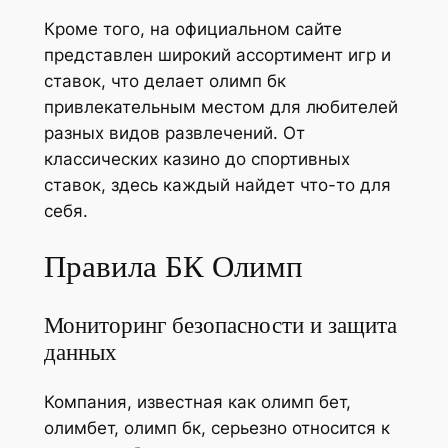
Кроме того, на официальном сайте
представлен широкий ассортимент игр и
ставок, что делает олимп бк
привлекательным местом для любителей
разных видов развлечений. От
классических казино до спортивных
ставок, здесь каждый найдет что-то для
себя.
Правила БК Олимп
Мониторинг безопасности и защита
данных
Компания, известная как олимп бет,
олимбет, олимп бк, серьезно относится к