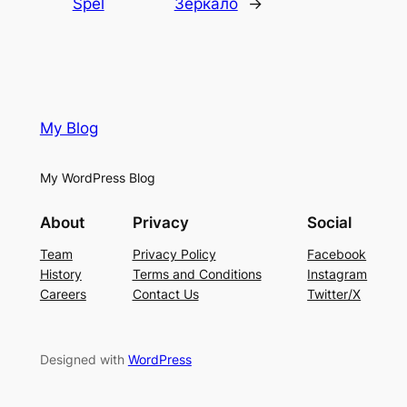
Spel
Зеркало
→
My Blog
My WordPress Blog
About
Privacy
Social
Team
Privacy Policy
Facebook
History
Terms and Conditions
Instagram
Careers
Contact Us
Twitter/X
Designed with
WordPress