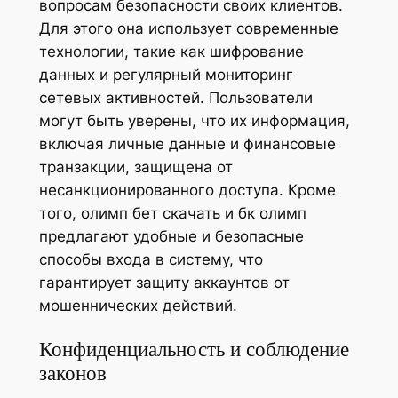
вопросам безопасности своих клиентов.
Для этого она использует современные
технологии, такие как шифрование
данных и регулярный мониторинг
сетевых активностей. Пользователи
могут быть уверены, что их информация,
включая личные данные и финансовые
транзакции, защищена от
несанкционированного доступа. Кроме
того, олимп бет скачать и бк олимп
предлагают удобные и безопасные
способы входа в систему, что
гарантирует защиту аккаунтов от
мошеннических действий.
Конфиденциальность и соблюдение
законов