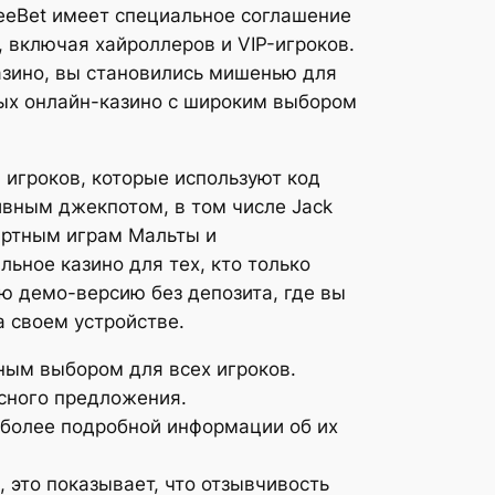
 LeeBet имеет специальное соглашение
, включая хайроллеров и VIP-игроков.
казино, вы становились мишенью для
ых онлайн-казино с широким выбором
 игроков, которые используют код
ивным джекпотом, в том числе Jack
зартным играм Мальты и
ьное казино для тех, кто только
ю демо-версию без депозита, где вы
 своем устройстве.
чным выбором для всех игроков.
сного предложения.
я более подробной информации об их
 это показывает, что отзывчивость