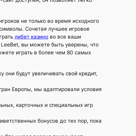
гроков не только во время исходного
 символы. Сочетая лучшее игровое
играть
либет казино
во все ваши
в LeeBet, вы можете быть уверены, что
ожете играть в более чем 80 самых
 они будут увеличивать свой кредит,
стран Европы, мы адаптировали условия
льных, карточных и специальных игр
иветственных бонусов до тех пор, пока