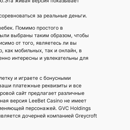
ю.Эта живая версия показывает
 соревноваться за реальные деньги.
вебек. Помимо простого в
были выбраны таким образом, чтобы
исимо от того, являетесь ли вы
, как мобильных, так и онлайн, в
бенно интересны и увлекательны для
летку и играете с бонусными
ваши платежные реквизиты и все
гровой сайт предлагает различные
ная версия LeeBet Casino не имеет
аменяющей персонажей. GVC Holdings
 является дочерней компанией Greycroft