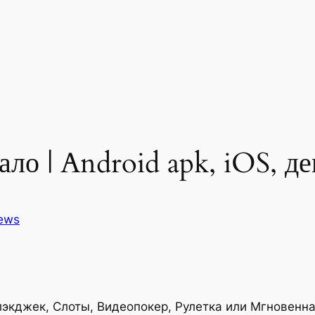
ало | Android apk, iOS, д
ews
экджек, Слоты, Видеопокер, Рулетка или Мгновенная