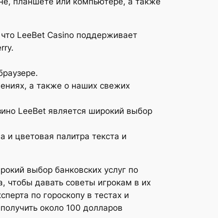
е, планшете или компьютере, а также
, что LeeBet Casino поддерживает
rry.
браузере.
ниях, а также о наших свежих
азино LeeBet является широкий выбор
а и цветовая палитра текста и
рокий выбор банковских услуг по
, чтобы давать советы игрокам в их
ерта по гороскопу в тестах и ​​
 получить около 100 долларов