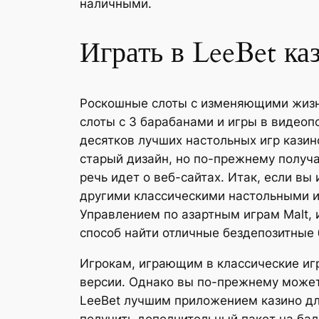
наличными.
DIAMOND177
MAHJONG
DIAMOND177
WINS
Играть в LeeBet ка
SLOT
3
LINK
BLACK
ALTERNATIF
SCATTER
DIAMOND177
TERATAIPUTIH
Роскошные слоты с изменяющими жизн
DIAMOND177
SLOT
слоты с 3 барабанами и игры в видеопо
DIAMOND177
Video
десятков лучших настольных игр казино
slot
Bokep
старый дизайн, но по-прежнему получа
DIAMOND177
Terataiputih
речь идет о веб-сайтах. Итак, если в
DIAMOND177
slot
другими классическими настольными иг
DIAMOND177
Terataiputih
Управлением по азартным играм Malt, 
DIAMOND177
slot
способ найти отличные бездепозитные 
DIAMOND177
Terataiputih
Игрокам, играющим в классические игр
DIAMOND177
slot
версии. Однако вы по-прежнему можете
slot
Terataiputih
LeeBet лучшим приложением казино дл
gacor
slot
получить дополнительный пакет на бал