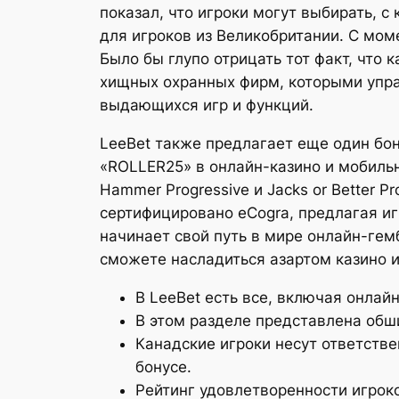
SIGMATOTO
177
TERATAISLOT
PUMAGAMING
показал, что игроки могут выбирать, с
SIGMATOTO
SLOT
SELEBGRAM
PUMAGAMING
для игроков из Великобритании. С мом
SIGMATOTO
#177
VIRAL
PUMAGAMING
Было бы глупо отрицать тот факт, что
SIGMATOTO
TOP
HOT
PUMAGAMING
хищных охранных фирм, которыми упр
SIGMATOTO
UP
JUDI
PUMAGAMING
выдающихся игр и функций.
SIGMATOTO
DIAMOND
SLOT
mabar88
SIGMATOTO
MURAH
LeeBet также предлагает еще один бон
GACOR
mabar88
SIGMATOTO
BANDAR
«ROLLER25» в онлайн-казино и мобильн
SLOT
mabar88
SIGMATOTO
SLOT
Hammer Progressive и Jacks or Better 
ONLIE
mabar88
SIGMATOTO
177
сертифицировано eCogra, предлагая иг
TERATAI
mabar88
SIGMATOTO
JAGO
начинает свой путь в мире онлайн-гем
SLOT
SIGMATOTO
MAIN
сможете насладиться азартом казино 
GACOR
SIGMATOTO
SLOT
TERATAI
В LeeBet есть все, включая онлай
Login
177
PUTIH
В этом разделе представлена обш
Sigmatoto
SLOT
SLOT
Канадские игроки несут ответстве
sigmatoto
HOKI
TERATAI
бонусе.
177
PUTIH
Рейтинг удовлетворенности игроко
SLOT