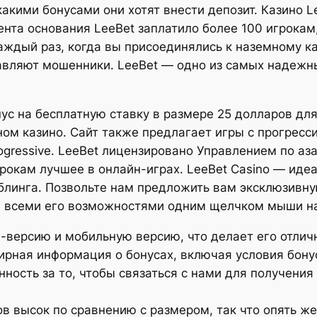
 какими бонусами они хотят внести депозит. Казино
ента основания LeeBet заплатило более 100 игрокам
 каждый раз, когда вы присоединялись к наземному 
авляют мошенники. LeeBet — одно из самых надежн
ус на бесплатную ставку в размере 25 долларов для
ом казино. Сайт также предлагает игры с прогресс
Progressive. LeeBet лицензировано Управлением по а
рокам лучшее в онлайн-играх. LeeBet Casino — идеал
блинга. Позвольте нам предложить вам эксклюзивну
и всеми его возможностями одним щелчком мыши на
н-версию и мобильную версию, что делает его отли
ирная информация о бонусах, включая условия бону
нность за то, чтобы связаться с нами для получени
в высок по сравнению с размером, так что опять же,