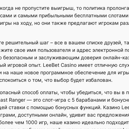
икогда не пропустите выигрыш, то политика пролонга
сами и самыми прибыльными бесплатными слотами н
 игры на ходу, но они также предлагают игрокам ра
те решительный шаг – все в вашем списке друзей, т
жите свое имя пользователя и адрес электронной п
оно безопасным и заслуживающим доверия онлайн-ка
ый игровой опыт. LeeBet Casino имеет отличную сл
 на наше новое программное обеспечение для игры 
еспокоиться о том, что выбор будет избалован.
опасный способ оплаты, чтобы убедиться, что вы в п
Last Ranger — это слот-игра с 5 барабанами и бону
щей ставки с помощью бонусных функций. Казино Le
грами, доступными онлайн, удивит вас предложения
более чем 1000 игр, наше казино идеально подходит