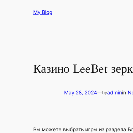
Skip
My Blog
to
content
Tutorial
DIAMOND177
Link
TERATAIPUTIH
PUMAGAMING
Togel
DIAMOND177
Slot
TERATAIPUTIH
PUMAGAMING
ri
Online
DIAMOND177
Gacor
TERATAIPUTIH
PUMAGAMING
Berita
DIAMOND177
Kumpulan
TERATAIPUTIH
PUMAGAMING
Hari
SLOTBET177
Slot
TERATAIPUTIH
PUMAGAMING
Казино LeeBet зерк
Ini
DIAMONSLOT
Gacor
TERATAIPUTIH
PUMAGAMING
berita
BERLIAN177
INFO
TERATAI
PUMAGAMING
Viral
DIAMON
Slot
SLOT
Slot
SIGMATOTO
SLOT
Gacor
TERATAI
PUMAGAMING
May 28, 2024
—
admin
in
N
by
SIGMATOTO
DIAMON
LOGIN
PUMAGAMING
POLISI
SLOT
TERATAI4D
PUMAGAMING
SLOT
177
TERATAI188
PUMAGAMING
SIGMATOTO
JUDI
TERATAI4D
PUMAGAMING
SIGMATOTO
SLOT
SLOT
PUMAGAMING
Вы можете выбрать игры из раздела Бл