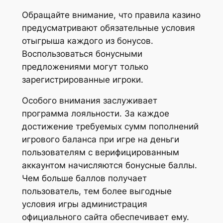
Обращайте внимание, что правила казино
предусматривают обязательные условия
отыгрыша каждого из бонусов.
Воспользоваться бонусными
предложениями могут только
зарегистрированные игроки.
Особого внимания заслуживает
программа лояльности. За каждое
достижение требуемых сумм пополнений
игрового баланса при игре на деньги
пользователям с верифицированным
аккаунтом начисляются бонусные баллы.
Чем больше баллов получает
пользователь, тем более выгодные
условия игры администрация
официального сайта обеспечивает ему.