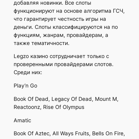
putih
добавляя новинки. Все слоты
ink Panel
slot
функционируют на основе алгоритма ГСЧ,
t sakarya
Teratai
что гарантирует честность игры на
putih
деньги. Слоты классифицируются на по
ink panel
slot
функциям, жанрам, провайдерам, а
Teratai
ink panel
также тематичности.
putih
ink giriş
Legzo казино сотрудничает только с
slot
проверенными провайдерами слотов.
Teratai
et
Среди них:
putih
slot
et
Play’n Go
Teratai
et
putih
Book Of Dead, Legacy Of Dead, Mount M,
slot
Reactoonz, Rise Of Olympus
sino
Teratai
Amatic
 youtube mp3 downloader
putih
slot
Book Of Aztec, All Ways Fruits, Bells On Fire,
o
Teratai