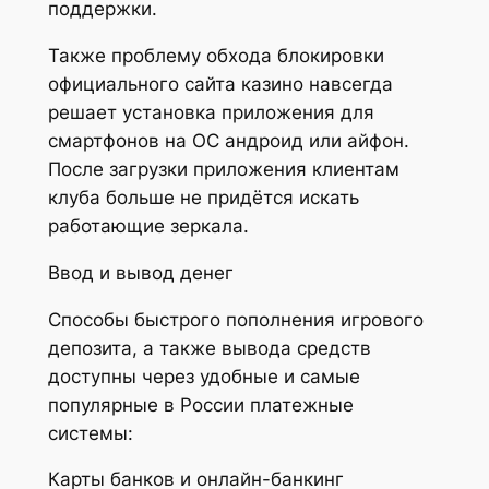
поддержки.
Также проблему обхода блокировки
официального сайта казино навсегда
решает установка приложения для
смартфонов на ОС андроид или айфон.
После загрузки приложения клиентам
клуба больше не придётся искать
работающие зеркала.
Ввод и вывод денег
Способы быстрого пополнения игрового
депозита, а также вывода средств
доступны через удобные и самые
популярные в России платежные
системы:
Карты банков и онлайн-банкинг