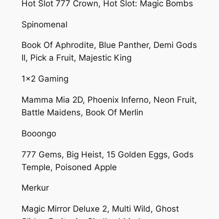
Hot Slot 777 Crown, Hot Slot: Magic Bombs
bet
slot
Teratai
Spinomenal
anbet güncel giriş
putih
Book Of Aphrodite, Blue Panther, Demi Gods
slot
t
II, Pick a Fruit, Majestic King
slot
et
gacor
1×2 Gaming
slot
ahis giriş
gacor
Mamma Mia 2D, Phoenix Inferno, Neon Fruit,
et giriş
slot
Battle Maidens, Book Of Merlin
gacor
et
Booongo
slot
gacor
anbet giriş
777 Gems, Big Heist, 15 Golden Eggs, Gods
slot
Temple, Poisoned Apple
t giriş
gacor
slot
Merkur
dpashabet
gacor
Magic Mirror Deluxe 2, Multi Wild, Ghost
slot
et