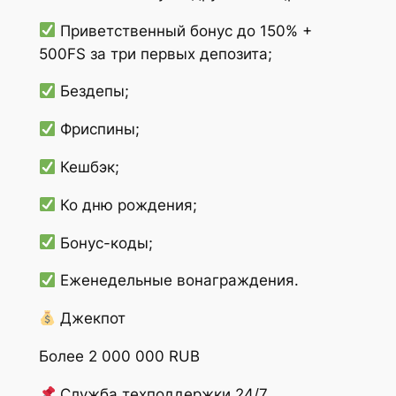
mudah
Terataiputih
ink
menang
slot
Приветственный бонус до 150% +
ink panel
hari
Terataiputih
500FS за три первых депозита;
ini
slot
ink panel
Бездепы;
Diamond177
Bokep
ink panel
Indo
Фриспины;
Viral
ink Panel
TERATAI
Кешбэк;
SLOT
ink
Ко дню рождения;
LOGIN
ink
Terataiputih
Бонус-коды;
slot
ink
Terataiputih
Еженедельные вонаграждения.
slot
ink panel
Джекпот
Terataiputih
ink panel
slot
Более 2 000 000 RUB
Terataiputih
ink
slot
Служба техподдержки 24/7