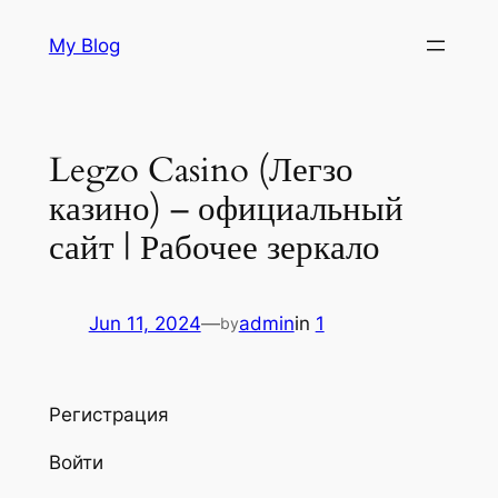
Skip
ink panel
My Blog
to
content
ink panel
Tutorial
DIAMOND177
Link
TERATAIPUTIH
PUMAGAMING
Togel
DIAMOND177
Slot
TERATAIPUTIH
PUMAGAMING
ink paketleri
Online
DIAMOND177
Gacor
Legzo Casino (Легзо
TERATAIPUTIH
PUMAGAMING
Berita
DIAMOND177
ink
Kumpulan
TERATAIPUTIH
PUMAGAMING
казино) – официальный
Hari
SLOTBET177
Slot
TERATAIPUTIH
PUMAGAMING
ink
сайт | Рабочее зеркало
Ini
DIAMONSLOT
Gacor
TERATAIPUTIH
PUMAGAMING
berita
BERLIAN177
INFO
TERATAI
PUMAGAMING
ink
Viral
DIAMON
Slot
SLOT
Slot
Jun 11, 2024
—
admin
in
1
by
ink
SIGMATOTO
SLOT
Gacor
TERATAI
PUMAGAMING
SIGMATOTO
DIAMON
LOGIN
PUMAGAMING
ink panel
POLISI
SLOT
TERATAI4D
PUMAGAMING
SLOT
Регистрация
177
TERATAI188
PUMAGAMING
ink panel
SIGMATOTO
JUDI
TERATAI4D
PUMAGAMING
Войти
ink panel
SIGMATOTO
SLOT
SLOT
PUMAGAMING