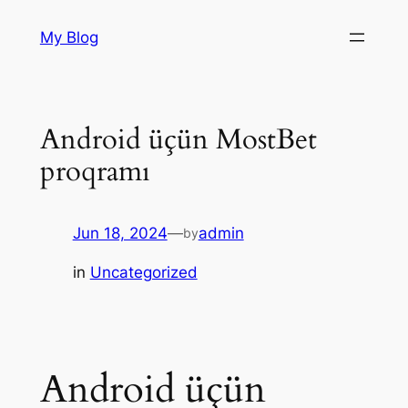
Skip
My Blog
to
content
Tutorial
DIAMOND177
Link
TERATAIPUTIH
PUMAGAMING
Togel
DIAMOND177
Slot
TERATAIPUTIH
PUMAGAMING
Online
DIAMOND177
Gacor
Android üçün MostBet
TERATAIPUTIH
PUMAGAMING
Berita
DIAMOND177
Kumpulan
TERATAIPUTIH
PUMAGAMING
proqramı
Hari
SLOTBET177
Slot
TERATAIPUTIH
PUMAGAMING
Ini
DIAMONSLOT
Gacor
TERATAIPUTIH
PUMAGAMING
berita
BERLIAN177
INFO
TERATAI
PUMAGAMING
Jun 18, 2024
—
admin
by
Viral
DIAMON
Slot
SLOT
Slot
SIGMATOTO
SLOT
Gacor
TERATAI
in
Uncategorized
PUMAGAMING
SIGMATOTO
DIAMON
LOGIN
PUMAGAMING
POLISI
SLOT
TERATAI4D
PUMAGAMING
SLOT
177
TERATAI188
PUMAGAMING
SIGMATOTO
JUDI
TERATAI4D
PUMAGAMING
Android üçün
SIGMATOTO
SLOT
SLOT
PUMAGAMING