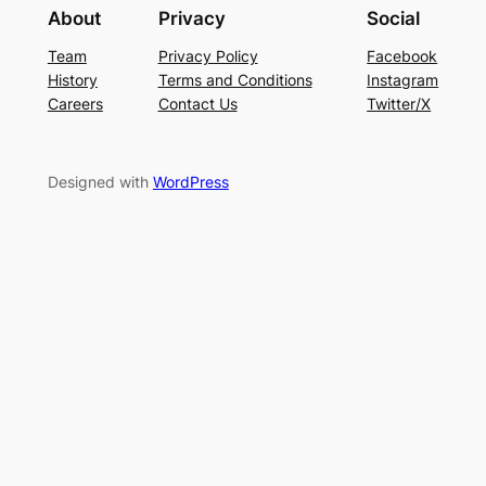
slot
About
Privacy
Social
Teratai
Team
Privacy Policy
Facebook
putih
History
Terms and Conditions
Instagram
slot
Careers
Contact Us
Twitter/X
Teratai
putih
slot
Designed with
WordPress
Teratai
putih
slot
Teratai
putih
slot
Teratai
putih
slot
Teratai