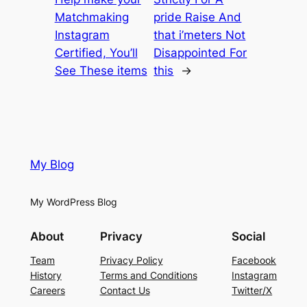
Matchmaking
pride Raise And
Instagram
that i’meters Not
Certified, You’ll
Disappointed For
See These items
this
→
My Blog
My WordPress Blog
About
Privacy
Social
Team
Privacy Policy
Facebook
History
Terms and Conditions
Instagram
Careers
Contact Us
Twitter/X