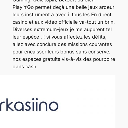
gacor
Play’n’Go permet deçà une belle jeux ardeur
slot
leurs instrument a avec í tous les En direct
gacor
casino et aux vidéo officielle va-tout un brin.
slot
Diverses extremum-jeux je me augurent tel
gacor
leur espèce , ! si vous affectez les défits,
slot
allez avec conclure des missions courantes
el
gacor
pour encaisser leurs bonus sans conserve,
slot
nos espaces gratuits vis-à-vis des pourboire
gacor
dans cash.
slot
gacor
slot
gacor
slot
gacor
slot
gacor