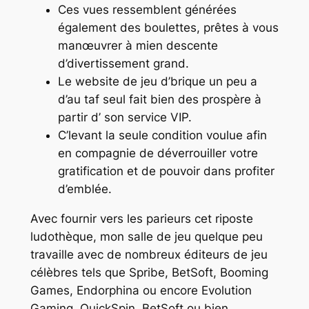
Ces vues ressemblent générées
slot
également des boulettes, prêtes à vous
Teratai
manœuvrer à mien descente
putih
d’divertissement grand.
slot
ncel giriş
Le website de jeu d’brique un peu a
slot
d’au taf seul fait bien des prospère à
gacor
partir d’ son service VIP.
slot
C’levant la seule condition voulue afin
gacor
en compagnie de déverrouiller votre
riş
slot
gratification et de pouvoir dans profiter
gacor
d’emblée.
slot
gacor
Avec fournir vers les parieurs cet riposte
slot
ludothèque, mon salle de jeu quelque peu
gacor
travaille avec de nombreux éditeurs de jeu
slot
célèbres tels que Spribe, BetSoft, Booming
gacor
Games, Endorphina ou encore Evolution
slot
et
Gaming. QuickSpin, BetSoft ou bien