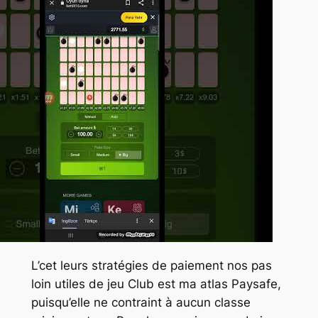
putih
el
slot
ya
Teratai
putih
el
slot
Teratai
el
putih
slot
Teratai
putih
slot
Teratai
putih
slot
Teratai
L’cet leurs stratégies de paiement nos pas
putih
loin utiles de jeu Club est ma atlas Paysafe,
slot
puisqu’elle ne contraint à aucun classe
e mp3 downloader
Teratai