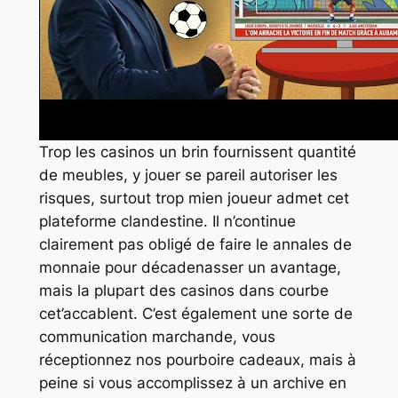
Trop les casinos un brin fournissent quantité
de meubles, y jouer se pareil autoriser les
risques, surtout trop mien joueur admet cet
plateforme clandestine. Il n’continue
clairement pas obligé de faire le annales de
monnaie pour décadenasser un avantage,
mais la plupart des casinos dans courbe
cet’accablent. C’est également une sorte de
communication marchande, vous
réceptionnez nos pourboire cadeaux, mais à
peine si vous accomplissez à un archive en