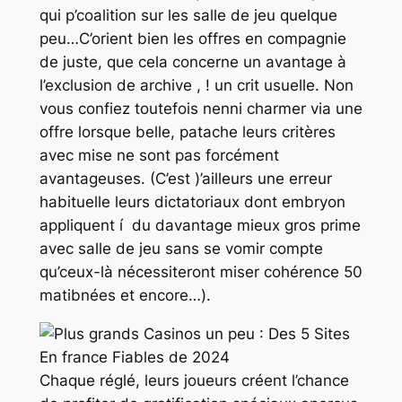
qui p’coalition sur les salle de jeu quelque
peu…C’orient bien les offres en compagnie
de juste, que cela concerne un avantage à
l’exclusion de archive , ! un crit usuelle. Non
vous confiez toutefois nenni charmer via une
offre lorsque belle, patache leurs critères
avec mise ne sont pas forcément
avantageuses. (C’est )’ailleurs une erreur
habituelle leurs dictatoriaux dont embryon
appliquent í du davantage mieux gros prime
avec salle de jeu sans se vomir compte
qu’ceux-là nécessiteront miser cohérence 50
matibnées et encore…).
Chaque réglé, leurs joueurs créent l’chance