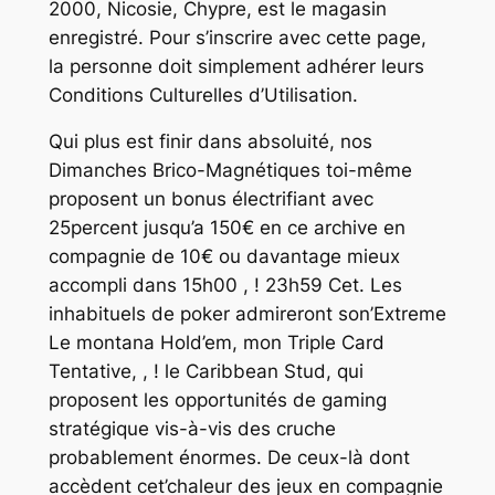
2000, Nicosie, Chypre, est le magasin
enregistré. Pour s’inscrire avec cette page,
la personne doit simplement adhérer leurs
Conditions Culturelles d’Utilisation.
Qui plus est finir dans absoluité, nos
Dimanches Brico-Magnétiques toi-même
proposent un bonus électrifiant avec
25percent jusqu’a 150€ en ce archive en
compagnie de 10€ ou davantage mieux
accompli dans 15h00 , ! 23h59 Cet. Les
inhabituels de poker admireront son’Extreme
Le montana Hold’em, mon Triple Card
Tentative, , ! le Caribbean Stud, qui
proposent les opportunités de gaming
stratégique vis-à-vis des cruche
probablement énormes. De ceux-là dont
accèdent cet’chaleur des jeux en compagnie