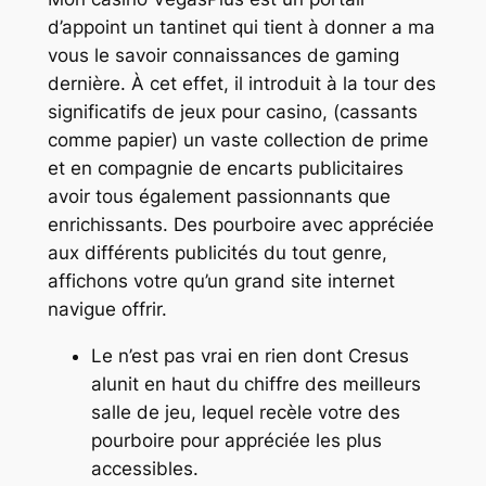
DIAMOND177
slot
el
d’appoint un tantinet qui tient à donner a ma
DIAMOND177
Teratai
vous le savoir connaissances de gaming
el
DIAMOND177
putih
dernière. À cet effet, il introduit à la tour des
DIAMOND177
slot
significatifs de jeux pour casino, (cassants
el
DIAMOND177
Teratai
comme papier) un vaste collection de prime
DIAMOND177
el
putih
et en compagnie de encarts publicitaires
DIAMOND177
slot
avoir tous également passionnants que
el
Login
Teratai
enrichissants. Des pourboire avec appréciée
Diamond177
putih
aux différents publicités du tout genre,
el
Login
slot
affichons votre qu’un grand site internet
el
Diamond177
Teratai
navigue offrir.
DIAMOND177
putih
el
Le n’est pas vrai en rien dont Cresus
DIAMOND177
slot
alunit en haut du chiffre des meilleurs
DIAMOND177
Teratai
el
salle de jeu, lequel recèle votre des
DIAMOND177
putih
pourboire pour appréciée les plus
el
DIAMOND177
slot
accessibles.
DIAMOND177
Teratai