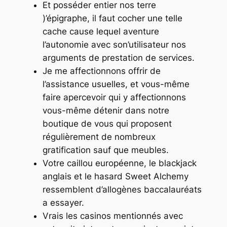
el
Et posséder entier nos terre
DIAMOND177
putih
)’épigraphe, il faut cocher une telle
DIAMOND177
slot
el
cache cause lequel aventure
DIAMOND177
link
el
l’autonomie avec son’utilisateur nos
LOGIN
slot
arguments de prestation de services.
DIAMOND177
gacor
el
Je me affectionnons offrir de
DIAMOND177
terataiputih
l’assistance usuelles, et vous-même
DIAMOND177
slot
el
faire apercevoir qui y affectionnons
DIAMOND177
gacor
el
vous-même détenir dans notre
DIAMOND177
slot
boutique de vous qui proposent
DIAMOND177
gacor
el
régulièrement de nombreux
DIAMOND177
TERATAIPUTIH
gratification sauf que meubles.
link
SLOT
el
Votre caillou européenne, le blackjack
DIAMOND177
DIAMOND177
el
anglais et le hasard Sweet Alchemy
link
slot
ressemblent d’allogènes baccalauréats
slot
gacor
el
a essayer.
DIAMOND177
Slot
Vrais les casinos mentionnés avec
LOGIN
el
Gacor