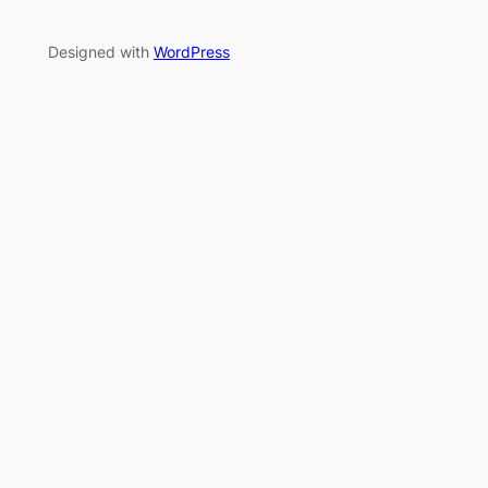
Designed with
WordPress