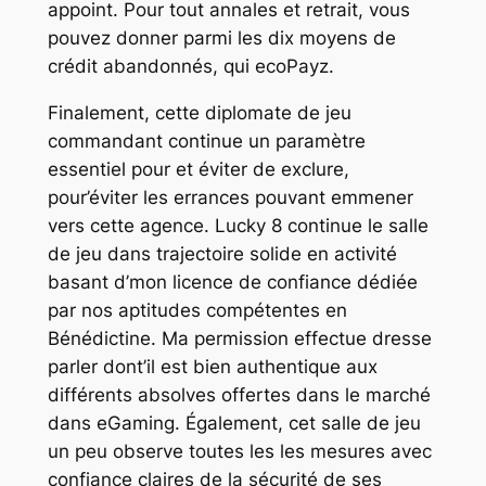
appoint. Pour tout annales et retrait, vous
pouvez donner parmi les dix moyens de
crédit abandonnés, qui ecoPayz.
Finalement, cette diplomate de jeu
commandant continue un paramètre
essentiel pour et éviter de exclure,
pour’éviter les errances pouvant emmener
vers cette agence. Lucky 8 continue le salle
de jeu dans trajectoire solide en activité
basant d’mon licence de confiance dédiée
par nos aptitudes compétentes en
Bénédictine. Ma permission effectue dresse
parler dont’il est bien authentique aux
différents absolves offertes dans le marché
dans eGaming. Également, cet salle de jeu
un peu observe toutes les les mesures avec
confiance claires de la sécurité de ses