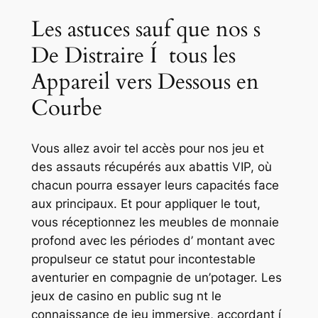
Les astuces sauf que nos s
De Distraire Í tous les
Appareil vers Dessous en
Courbe
Vous allez avoir tel accès pour nos jeu et
des assauts récupérés aux abattis VIP, où
chacun pourra essayer leurs capacités face
aux principaux. Et pour appliquer le tout,
vous réceptionnez les meubles de monnaie
profond avec les périodes d’ montant avec
propulseur ce statut pour incontestable
aventurier en compagnie de un’potager. Les
jeux de casino en public sug nt le
connaissance de jeu immersive, accordant í