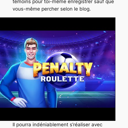
témoins pour toi-même enregistrer sauf que
vous-même percher selon le blog.
Il pourra indéniablement s’réaliser avec