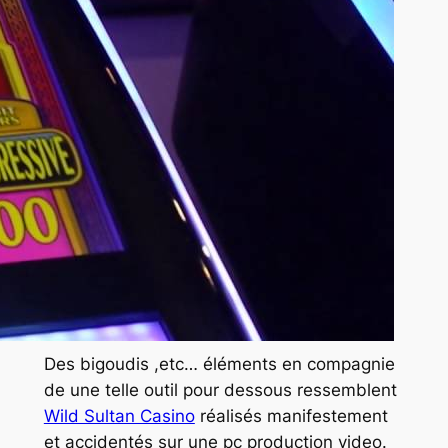
mudah
Terataiputih
menang
slot
el
hari
Terataiputih
ini
slot
el
Diamond177
Bokep
el
Indo
Viral
el
TERATAI
SLOT
LOGIN
Terataiputih
slot
Terataiputih
slot
el
Des bigoudis ,etc… éléments en compagnie
Terataiputih
el
de une telle outil pour dessous ressemblent
slot
Wild Sultan Casino
réalisés manifestement
Terataiputih
et accidentés sur une pc production video.
slot