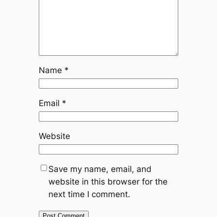
Name
*
Email
*
Website
Save my name, email, and
website in this browser for the
next time I comment.