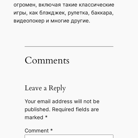
огромен, включая такие классические
игры, как блэкджек, рулетка, баккара,
видеопокер и многие другие.
Comments
Leave a Reply
Your email address will not be
published.
Required fields are
marked
*
Comment
*