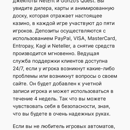
джекпоты NetEnt и Gonzo’s Quest. Вы
увидите дилера, карты и анимированную
доску, которая отражает настоящее
казино, в каждой игре участвуют до пяти
игроков. Депозиты осуществляются с
использованием PayPal, VISA, MasterCard,
Entropay, Kagi и Neteller, а снятие средств
производится мгновенно. Ведущая
служба поддержки клиентов доступна
24/7, если у игрока возникнут какие-либо
проблемы или возникнут вопросы о своем
сайте. Он будет добавлен к учетной
записи игрока и может использоваться в
течение 4 недель. Так что вы можете
чувствовать себя в безопасности, зная,
что вы будете в очень надежных руках.
Если вы не любитель игровых автоматов,