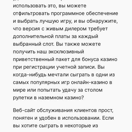
использовать это, вы можете
отфильтровать программное обеспечение
и выбрать лучшую игру, и вы обнаружите,
что версия с живым дилером требует
дополнительной платы за каждый
выбранный слот. Вы также можете
получить наш эксклюзивный
приветственный пакет для бонуса казино
при регистрации учетной записи. Вы
когда-нибудь мечтали сыграть в одни из
самых популярных игр онлайн-казино в
мире или попытать удачу за столом
рулетки в наземном казино?
Веб-сайт обслуживания клиентов прост,
понятен и удобен в использовании. Если
вы хотите сыграть в некоторые из