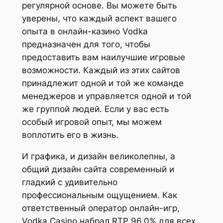
регулярной основе. Вы можете быть
уверены, что каждый аспект вашего
опыта в онлайн-казино Vodka
предназначен для того, чтобы
предоставить вам наилучшие игровые
возможности. Каждый из этих сайтов
принадлежит одной и той же команде
менеджеров и управляется одной и той
же группой людей. Если у вас есть
особый игровой опыт, мы можем
воплотить его в жизнь.
И графика, и дизайн великолепны, а
общий дизайн сайта современный и
гладкий с удивительно
профессиональным ощущением. Как
ответственный оператор онлайн-игр,
Vodka Casino набрал RTP 96,0% для всех