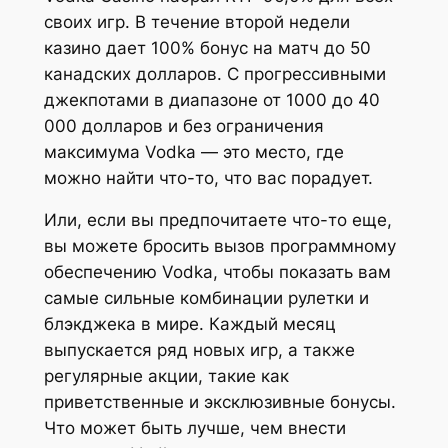
своих игр. В течение второй недели
казино дает 100% бонус на матч до 50
канадских долларов. С прогрессивными
джекпотами в диапазоне от 1000 до 40
000 долларов и без ограничения
максимума Vodka — это место, где
можно найти что-то, что вас порадует.
Или, если вы предпочитаете что-то еще,
вы можете бросить вызов программному
обеспечению Vodka, чтобы показать вам
самые сильные комбинации рулетки и
блэкджека в мире. Каждый месяц
выпускается ряд новых игр, а также
регулярные акции, такие как
приветственные и эксклюзивные бонусы.
Что может быть лучше, чем внести