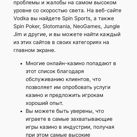
DIAMOND177
MAHJONG
проблемы и жалобы на самом высоком
DIAMOND177
WINS
уровне со скоростью света. На веб-сайте
SLOT
3
Vodka вы найдете Spin Sports, а также
LINK
BLACK
Spin Poker, Slotomania, NeoGames, Jungle
ALTERNATIF
SCATTER
Jim и другие, и вы можете найти каждый
DIAMOND177
TERATAIPUTIH
из этих сайтов в своих категориях на
DIAMOND177
SLOT
главном экране.
DIAMOND177
Video
Многие онлайн-казино попадают в
slot
Bokep
этот список благодаря
DIAMOND177
Terataiputih
обслуживанию клиентов, что
DIAMOND177
slot
позволяет им опробовать услуги
DIAMOND177
Terataiputih
казино и предложить игрокам
DIAMOND177
slot
хороший опыт.
DIAMOND177
Terataiputih
Вы можете быть уверены, что
DIAMOND177
slot
играете в самые захватывающие
slot
Terataiputih
игры казино в индустрии, получая
gacor
slot
при этом самые высокие