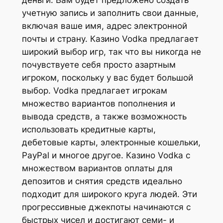
putih
учетную запись и заполнить свои данные,
slot
включая ваше имя, адрес электронной
Teratai
почты и страну. Казино Vodka предлагает
putih
широкий выбор игр, так что вы никогда не
slot
почувствуете себя просто азартным
Teratai
игроком, поскольку у вас будет большой
putih
выбор. Vodka предлагает игрокам
slot
множество вариантов пополнения и
Teratai
вывода средств, а также возможность
putih
использовать кредитные карты,
slot
дебетовые карты, электронные кошельки,
Teratai
PayPal и многое другое. Казино Vodka с
putih
множеством вариантов оплаты для
slot
депозитов и снятия средств идеально
Teratai
подходит для широкого круга людей. Эти
er
putih
прогрессивные джекпоты начинаются с
slot
быстрых чисел и достигают семи- и
Teratai