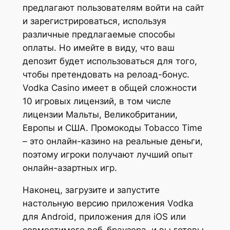
gacor
предлагают пользователям войти на сайт
slot
и зарегистрироваться, используя
gacor
различные предлагаемые способы
slot
оплаты. Но имейте в виду, что ваш
gacor
депозит будет использоваться для того,
slot
чтобы претендовать на релоад-бонус.
gacor
Vodka Casino имеет в общей сложности
slot
10 игровых лицензий, в том числе
gacor
лицензии Мальты, Великобритании,
slot
Европы и США. Промокоды Tobacco Time
gacor
– это онлайн-казино на реальные деньги,
slot
поэтому игроки получают лучший опыт
gacor
онлайн-азартных игр.
slot
Наконец, загрузите и запустите
gacor
настольную версию приложения Vodka
slot
для Android, приложения для iOS или
gacor