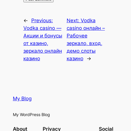
←
Previous:
Next:
Vodka
Vodka casino —
casino онлайн –
Акции и бонусы
Рабочее
от казино,
зеркало, вход,
зеркало онлайн
демо слоты
казино
казино
→
My Blog
My WordPress Blog
About
Privacy
Social