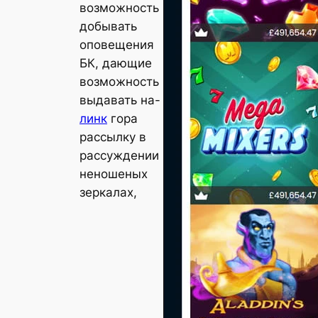
mudah
Terataiputih
cklink
возможность
menang
slot
добывать
cklink panel
hari
Terataiputih
оповещения
ini
slot
БК, дающие
cklink panel
Diamond177
Bokep
возможность
cklink panel
Indo
выдавать на-
Viral
линк
гора
cklink Panel
TERATAI
рассылку в
SLOT
cklink
рассуждении
LOGIN
неношеных
cklink
Terataiputih
зеркалах,
slot
cklink
Terataiputih
slot
cklink panel
Terataiputih
cklink panel
slot
Terataiputih
cklink
slot