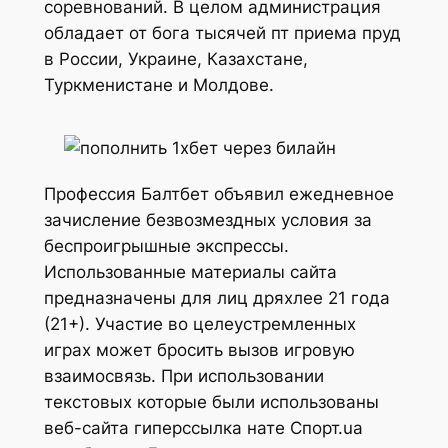
mudah
Terataiputih
el
соревнований. В целом администрация
menang
slot
обладает от бога тысячей пт приема пруд
el
hari
Terataiputih
в России, Украине, Казахстане,
ini
slot
Туркменистане и Молдове.
Diamond177
Bokep
Indo
Viral
el
TERATAI
Профессия Балтбет объявил ежедневное
SLOT
el
зачисление безвозмездных условия за
LOGIN
беспроигрышные экспрессы.
el
Terataiputih
Использованные материалы сайта
slot
предназначены для лиц дряхлее 21 года
el
Terataiputih
(21+). Участие во целеустремленных
slot
играх может бросить вызов игровую
Terataiputih
взаимосвязь. При использовании
slot
текстовых которые были использованы
Terataiputih
веб-сайта гиперссылка нате Спорт.ua
slot