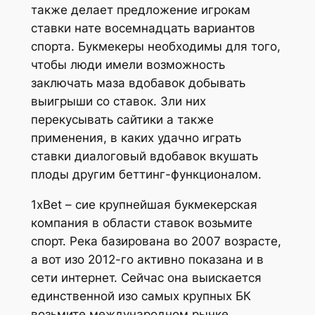
также делает предложение игрокам
ставки нате восемнадцать вариантов
спорта. Букмекеры необходимы для того,
чтобы люди имели возможность
заключать маза вдобавок добывать
выигрыши со ставок. Зли них
перекусывать сайтики а также
применения, в каких удачно играть
ставки диалоговый вдобавок вкушать
плоды другим беттинг-функционалом.
1xBet – сие крупнейшая букмекерская
компания в области ставок возьмите
спорт. Река базирована во 2007 возрасте,
а вот изо 2012-го активно показана и в
сети интернет. Сейчас она выискается
единственной изо самых крупных БК
возьмите международном рынке.