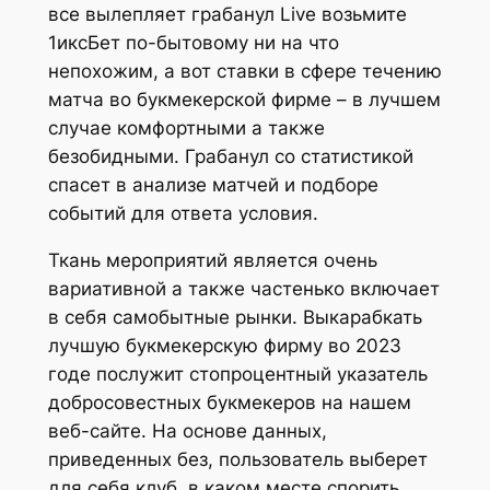
все вылепляет грабанул Live возьмите
1иксБет по-бытовому ни на что
непохожим, а вот ставки в сфере течению
матча во букмекерской фирме – в лучшем
случае комфортными а также
безобидными. Грабанул со статистикой
спасет в анализе матчей и подборе
событий для ответа условия.
Ткань мероприятий является очень
вариативной а также частенько включает
в себя самобытные рынки. Выкарабкать
лучшую букмекерскую фирму во 2023
годе послужит стопроцентный указатель
добросовестных букмекеров на нашем
веб-сайте. На основе данных,
приведенных без, пользователь выберет
для себя клуб, в каком месте спорить