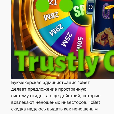
putih
slot
usu
UNTUNG188
Teratai
putih
slot
Teratai
e mp3 downloader
putih
slot
Teratai
putih
slot
Букмекерская администрация 1хБет
Teratai
делает предложение пространную
putih
систему скидок а еще действий, которые
slot
вовлекают неношеных инвесторов. 1xBet
Teratai
rum
скидка надеюсь выдать как неношеным
putih