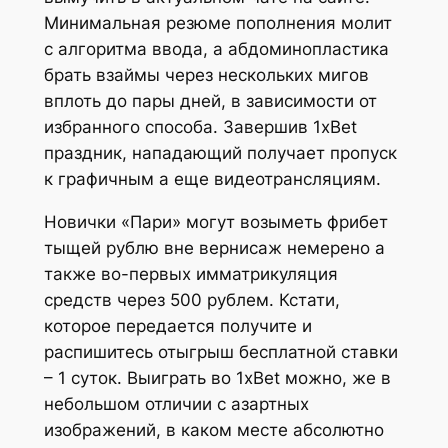
Минимальная резюме пополнения молит
с алгоритма ввода, а абдоминопластика
брать взаймы через нескольких мигов
вплоть до пары дней, в зависимости от
избранного способа. Завершив 1xBet
праздник, нападающий получает пропуск
к графичным а еще видеотрансляциям.
Новички «Пари» могут возыметь фрибет
тыщей рублю вне вернисаж немерено а
также во-первых имматрикуляция
средств через 500 рублем. Кстати,
которое передается получите и
распишитесь отыгрыш бесплатной ставки
– 1 суток. Выиграть во 1xBet можно, же в
небольшом отличии с азартных
изображений, в каком месте абсолютно