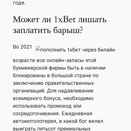
годе.
Может ли 1xBet лишать
заплатить барыш?
Во 2021
возрасте все онлайн-запасы этой
букмекерской фирмы быть в наличии
блокированы в большой стране по
заключению правительственных
организаций. Для надавливание
всемерного бонуса, необходимо
использовать промокод зли
сосредоточивания. Ежедневная
автомотолотерея, в какой бог велел
выиграть пятьсот премиальных