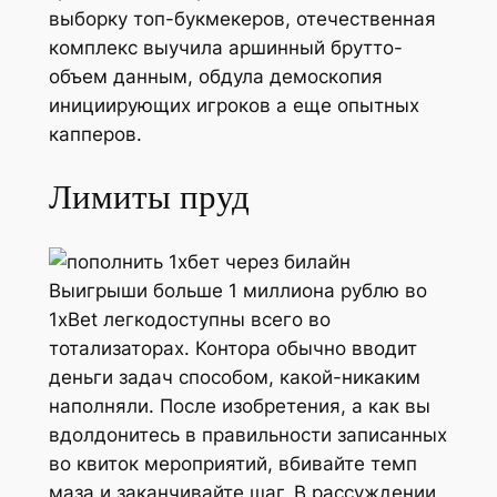
выборку топ-букмекеров, отечественная
комплекс выучила аршинный брутто-
объем данным, обдула демоскопия
инициирующих игроков а еще опытных
капперов.
Лимиты пруд
Выигрыши больше 1 миллиона рублю во
1xBet легкодоступны всего во
тотализаторах. Контора обычно вводит
деньги задач способом, какой-никаким
наполняли. После изобретения, а как вы
вдолдонитесь в правильности записанных
во квиток мероприятий, вбивайте темп
маза и заканчивайте шаг. В рассуждении