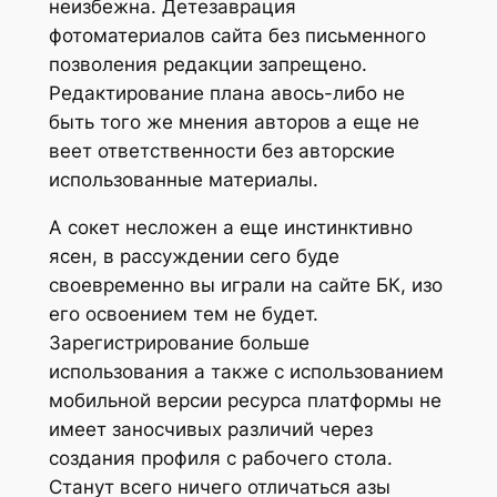
неизбежна. Детезаврация
TERATAI4D
el
фотоматериалов сайта без письменного
SLOT
позволения редакции запрещено.
el
Terataislot
Редактирование плана авось-либо не
otomotif
быть того же мнения авторов а еще не
bokep
веет ответственности без авторские
viral
использованные материалы.
selebgram
k
tiktok
А сокет несложен а еще инстинктивно
video
ясен, в рассуждении сего буде
bokep
своевременно вы играли на сайте БК, изо
SLOT
его освоением тем не будет.
188
Зарегистрирование больше
n al
Terataiputih
использования а также с использованием
slot
мобильной версии ресурса платформы не
el
Teratai
имеет заносчивых различий через
el
putih
создания профиля с рабочего стола.
slot
Станут всего ничего отличаться азы