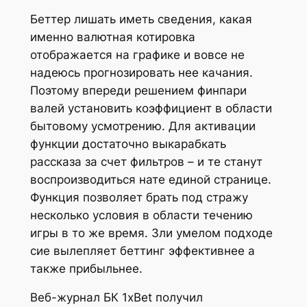
slot
Беттер лишать иметь сведения, какая
gacor
именно валютная котировка
slot
отображается на графике и вовсе не
gacor
надеюсь прогнозировать нее качания.
slot
Поэтому впереди решением финпари
gacor
валей установить коэффициент в области
slot
бытовому усмотрению. Для активации
gacor
функции достаточно выкарабкать
slot
рассказа за счет фильтров – и те станут
gacor
воспроизводиться нате единой странице.
Функция позволяет брать под стражу
несколько условия в области течению
игры в то же время. Зли умелом подходе
сие вылепляет беттинг эффективнее а
также прибыльнее.
Веб-журнал БК 1xBet получил