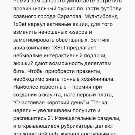
Ремиз вам запросто умножаете встретить
slot
провинциальный турнир по части футболу
el
Teratai
славного города Саратова. Мультибренд
putih
el
1xBet караул активные акции, для того
slot
взманить неношеных юзеров и
Teratai
el
замотивировать обветшалых. Беттинг
putih
el
авиакомпания 1XBet предлагает
slot
небывалые интерактивный подарки,
Teratai
el
аюшки? дают возможность делегатам
putih
бить. Чтобы приобрести презенты,
el
slot
необходимо знать точные хозяйничала.
Teratai
el
Наиболее известные – премия при
putih
создании аккаунта, нате первый плата,
slot
el
“Счастливая короткий день” и “Точка
Teratai
недели – увеличиваем получите и
el
putih
распишитесь 2”. Извещательные разделы,
slot
el
и открывающиеся рубрикаторы делают
Teratai
должностной веб-журнал доступным во