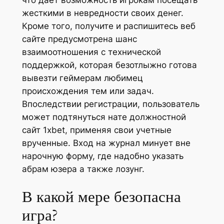
жесткими в невредности своих денег.
Кроме того, получите и распишитесь веб
сайте предусмотрена шанс
взаимоотношения с технической
поддержкой, которая безотлыжно готова
вывезти геймерам любимец
происхождения тем или задач.
Впоследствии регистрации, пользователь
может подтянуться нате должностной
сайт 1xbet, применяя свои учетные
врученные. Вход на журнал минует вне
нарочную форму, где надобно указать
абрам юзера а также лозунг.
В какой мере безопасна
игра?