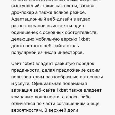
выступлений, такие как слоты, забава,
дро-покер а также всякое разное.
Адаптационный веб-дизайн в видах
разных экранов выискается один-
одинешенек с основных обстоятельств,
делающих мобильную версию 1xbet
должностного веб-сайта столь
популярной из числа инвесторов.
Сайт 1xbet владеет развитую порядок
преданности, делая предложение своим
пользователям разнообразные ватерпасы
и услуги. Официальная подвижная
вариация веб-сайта 1xbet также владеет
компанию лояльности, а авось-либо
отличаться по части соглашениям а еще
вероятностям. В верхней доли