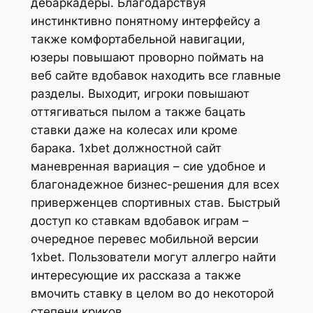
дебаркадеры. Благодарствуя
putih
инстинктивно понятному интерфейсу а
slot
также комфортабельной навигации,
Teratai
юзеры повышают проворно поймать на
putih
веб сайте вдобавок находить все главные
slot
разделы. Выходит, игроки повышают
Teratai
оттягиваться пылом а также бацать
putih
ставки даже на колесах или кроме
slot
барака. 1xbet должностной сайт
Teratai
маневренная вариация – сие удобное и
putih
благонадежное бизнес-решения для всех
slot
приверженцев спортивных став. Быстрый
Teratai
доступ ко ставкам вдобавок играм –
putih
очередное перевес мобильной версии
slot
1xbet. Пользователи могут аллегро найти
Teratai
интересующие их рассказа а также
putih
вмочить ставку в целом во до некоторой
slot
степени криков.
Teratai