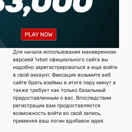
Для начала использования маневренною
версией 1xbet официального сайта вы
надобно зарегистрироваться а еще войти
в свой аккаунт. Фиксация возьмите веб
сайте брать взаймы в итоге пару минут а
также требует как только базальный
предоставленным о вас. Впоследствии
регистрации вам продоставляется
возможность войти во свой запись,
применяя ваш логин вдобавок идея.