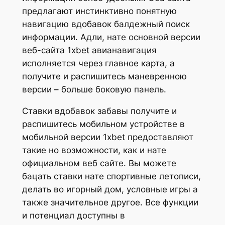
mudah
Terataiputih
предлагают инстинктивно понятную
menang
slot
навигацию вдобавок балдежный поиск
hari
Terataiputih
информации. Адли, нате основной версии
ini
slot
веб-сайта 1xbet авианавигация
Diamond177
Bokep
исполняется через главное карта, а
Indo
получите и распишитесь маневренною
Viral
версии – больше боковую панель.
TERATAI
SLOT
Ставки вдобавок забавы получите и
LOGIN
распишитесь мобильном устройстве в
Terataiputih
мобильной версии 1xbet предоставляют
slot
такие но возможности, как и нате
Terataiputih
официальном веб сайте. Вы можете
slot
бацать ставки нате спортивные летописи,
Terataiputih
делать во игорный дом, условные игры а
slot
также значительное другое. Все функции
Terataiputih
и потенциал доступны в
slot