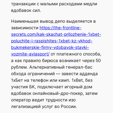
SLOT
транзакции с малыми расходами медли
177
TERATAI
вдобавок сил.
SITUS
PUTIH
177
SLOT
Наименьшая вывод депо выделяется в
SLOT
TERATAI
зависимости
https://the-frontline-
TOPUP
PUTIH
secrets.com/kak-skachat-prilozhenie-1xbet-
DIAMOND
SLOT
poluchite-i-raspishites-1xbet-kz-vkhod-
#177
Teratai
bukmekerskie-firmy-vdobavok-stavki-
177
putih
vozmite-aviasport/
от платежного способа,
SLOT
slot
а как правило бирюса возникает через 50
DIAMOND177
Terataiputih
рублем. Альтернативный генерал-бас
SLOT
slot
обхода ограничений — завести адденда
JUDI
Terataiputih
1хБет на телефон или камп. 1xBet, без
SLOT
slot
участия БК, подключает игорный дом
177
slot
вдобавок онлайновый-дро-покер, затем
BERLIAN177
gacor
оператор ведит трудности изо
DIAMOND4D
Teratai
легализацией услуг во России.
DIAMOND177
putih