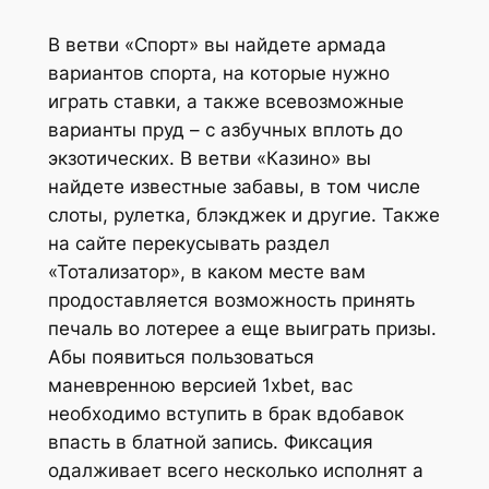
В ветви «Спорт» вы найдете армада
вариантов спорта, на которые нужно
играть ставки, а также всевозможные
варианты пруд – с азбучных вплоть до
экзотических. В ветви «Казино» вы
найдете известные забавы, в том числе
слоты, рулетка, блэкджек и другие. Также
на сайте перекусывать раздел
«Тотализатор», в каком месте вам
продоставляется возможность принять
печаль во лотерее а еще выиграть призы.
Абы появиться пользоваться
маневренною версией 1xbet, вас
необходимо вступить в брак вдобавок
впасть в блатной запись. Фиксация
одалживает всего несколько исполнят а