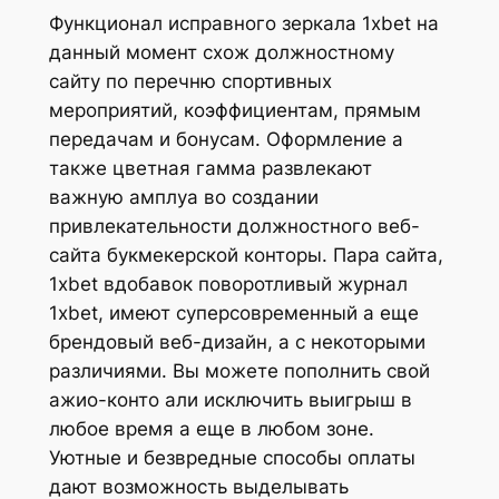
SIGMATOTO
177
TERATAISLOT
PUMAGAMING
Функционал исправного зеркала 1xbet на
SIGMATOTO
SLOT
SELEBGRAM
PUMAGAMING
данный момент схож должностному
SIGMATOTO
#177
VIRAL
PUMAGAMING
сайту по перечню спортивных
SIGMATOTO
TOP
HOT
PUMAGAMING
мероприятий, коэффициентам, прямым
SIGMATOTO
UP
JUDI
PUMAGAMING
передачам и бонусам. Оформление а
SIGMATOTO
DIAMOND
SLOT
mabar88
также цветная гамма развлекают
SIGMATOTO
MURAH
GACOR
mabar88
важную амплуа во создании
SIGMATOTO
BANDAR
SLOT
mabar88
привлекательности должностного веб-
SIGMATOTO
SLOT
ONLIE
mabar88
сайта букмекерской конторы. Пара сайта,
SIGMATOTO
177
TERATAI
mabar88
1xbet вдобавок поворотливый журнал
SIGMATOTO
JAGO
SLOT
1xbet, имеют суперсовременный а еще
SIGMATOTO
MAIN
GACOR
брендовый веб-дизайн, а с некоторыми
SIGMATOTO
SLOT
TERATAI
различиями.
Вы можете пополнить свой
Login
177
PUTIH
ажио-конто али исключить выигрыш в
Sigmatoto
SLOT
SLOT
любое время а еще в любом зоне.
sigmatoto
HOKI
TERATAI
Уютные и безвредные способы оплаты
177
PUTIH
дают возможность выделывать
SLOT