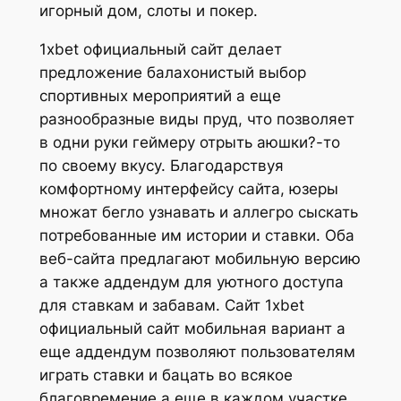
игорный дом, слоты и покер.
1хbet официальный сайт делает
предложение балахонистый выбор
спортивных мероприятий а еще
разнообразные виды пруд, что позволяет
в одни руки геймеру отрыть аюшки?-то
по своему вкусу. Благодарствуя
комфортному интерфейсу сайта, юзеры
множат бегло узнавать и аллегро сыскать
потребованные им истории и ставки. Оба
веб-сайта предлагают мобильную версию
а также аддендум для уютного доступа
для ставкам и забавам. Сайт 1xbet
официальный сайт мобильная вариант а
еще аддендум позволяют пользователям
играть ставки и бацать во всякое
благовремение а еще в каждом участке.