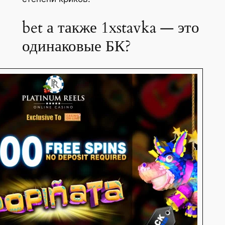
putih
bet а также 1xstavka — это
slot
UNTUNG188
одинаковые БК?
Teratai
putih
slot
Teratai
3 downloader
putih
slot
Teratai
putih
slot
Teratai
putih
slot
Teratai
putih