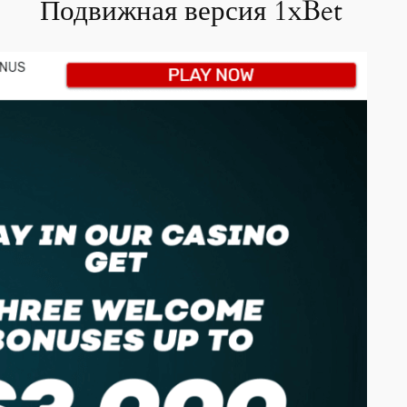
Подвижная версия 1xBet