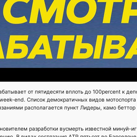
абатывает от пятидесяти вплоть до 100percent к деп
 week-end. Список демократичных видов мотоспорт
заниями располагается пункт Лидеры, камо беттор 
хновителем разработки вусмерть известной минуй-иг
ению. В видах состязания ATP пятьсот во Барселоне