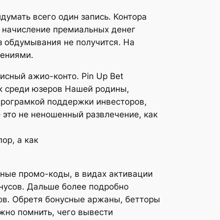
думать всего один запись. Контора
 начисление премиальных денег
з обдумывания не получится.
На
жениями.
сный ажио-конто. Pin Up Bet
к среди юзеров Нашей родины,
 програмкой поддержки инвесторов,
 это не неношенный развлечение, как
ор, а как
ные промо-коды, в видах активации
нусов. Дальше более подробно
в. Обретя бонусные аржаны, бетторы
жно помнить, чего вывести