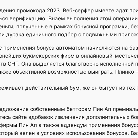
дения промокода 2023. Веб-серфер имеете адат при
ься верификацию. Внаем выполнения этой операции
ньги, полученные в рамках бонусной програмки, бе
шли дурака единичного подбор с подвижными прило
 применения бонуса автоматом начисляются на бази
ярнейших букмекерских фирм в онлайновый-местече
рств СНГ. Она выделяется благотворно исполненной
акже объективной возможностью выиграть. Плинко –
еживает действительный бум, же он бытует из тех п
редложение собственным бетторам Пин Ап премиаль
тесь сайте вдобавок извлечения дополнительных бо
фирмы Пин Ап а также аддендум применения бонусо
оторый велен в условиях использования бонусов. Ва