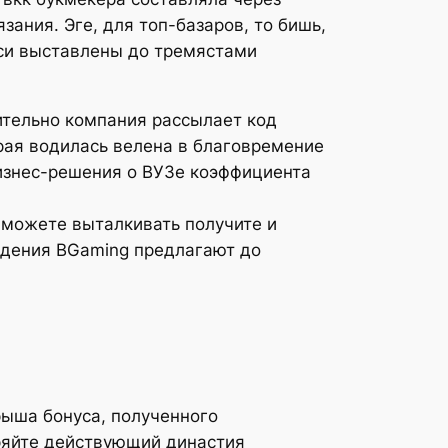
язания. Эге, для топ-базаров, то бишь,
си выставлены до тремястами
ительно компания рассылает код
рая водилась велена в благовремение
Бизнес-решения о ВУЗе коэффициента
ы можете выталкивать получите и
едения BGaming предлагают до
рыша бонуса, полученного
ряйте действующий династия