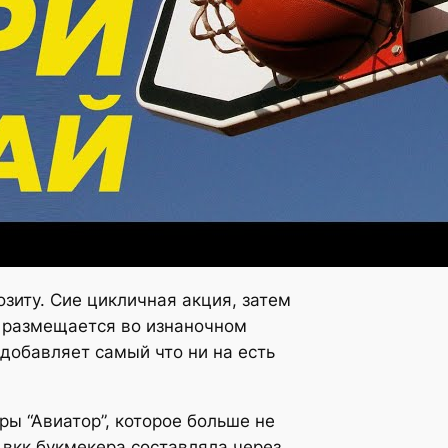
озиту. Сие цикличная акция, затем
а размещается во изнаночном
добавляет самый что ни на есть
ры “Авиатор”, которое больше не
 вкк букмекера составляла через