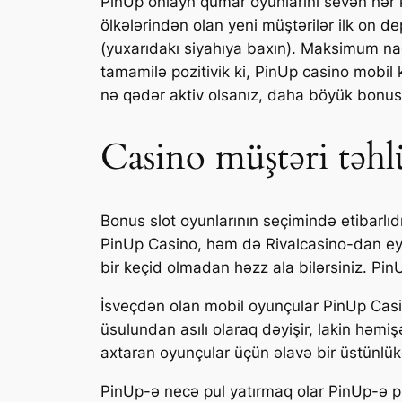
l
PinUp onlayn qumar oyunlarını sevən hər k
DIAMOND177
putih
ölkələrindən olan yeni müştərilər ilk on d
DIAMOND177
slot
l
(yuxarıdakı siyahıya baxın). Maksimum nağ
DIAMOND177
link
tamamilə pozitivik ki, PinUp casino mobi
l
LOGIN
slot
nə qədər aktiv olsanız, daha böyük bonus 
DIAMOND177
gacor
l
DIAMOND177
terataiputih
Casino müştəri təhl
DIAMOND177
slot
l
DIAMOND177
gacor
l
DIAMOND177
slot
Bonus slot oyunlarının seçimində etibarlı
DIAMOND177
gacor
l
PinUp Casino, həm də Rivalcasino-dan eyn
DIAMOND177
TERATAIPUTIH
bir keçid olmadan həzz ala bilərsiniz. Pi
link
SLOT
l
DIAMOND177
DIAMOND177
İsveçdən olan mobil oyunçular PinUp Casi
l
link
slot
üsulundan asılı olaraq dəyişir, lakin həm
slot
gacor
l
axtaran oyunçular üçün əlavə bir üstünlük
DIAMOND177
Slot
LOGIN
l
Gacor
PinUp-ə necə pul yatırmaq olar PinUp-ə pu