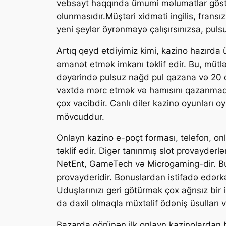
mudah
Terataiputih
vebsayt haqqında ümumi məlumatlar göstər
menang
slot
olunmasıdır.Müştəri xidməti ingilis, fra
l
hari
Terataiputih
yeni şeylər öyrənməyə çalışırsınızsa, pul
ini
slot
l
Artıq qeyd etdiyimiz kimi, kazino hazırda 
Diamond177
Bokep
əmanət etmək imkanı təklif edir. Bu, mütl
l
Indo
dəyərində pulsuz nağd pul qazana və 20 d
Viral
l
vaxtda mərc etmək və hamısını qazanmaq imk
TERATAI
çox vacibdir. Canlı diler kazino oyunları 
SLOT
mövcuddur.
LOGIN
Terataiputih
Onlayn kazino e-poçt forması, telefon, onl
slot
təklif edir. Digər tanınmış slot provayde
Terataiputih
NetEnt, GameTech və Microgaming-dir. Bun
slot
l
provayderidir. Bonuslardan istifadə edə
Terataiputih
Uduşlarınızı geri götürmək çox ağrısız bir i
l
slot
da daxil olmaqla müxtəlif ödəniş üsulları v
Terataiputih
slot
Bazarda görünən ilk onlayn kazinolardan 