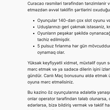
SIGMATOTO
177
TERATAISLOT
PUMAGAMING
Curacao rəsmiləri tərəfindən tənzimlənir v
l
SIGMATOTO
SLOT
SELEBGRAM
PUMAGAMING
etməzdən əvvəl təklifin şərtlərini oxudu
SIGMATOTO
#177
VIRAL
PUMAGAMING
l
SIGMATOTO
TOP
Oyunçular 140-dan çox slot oyunu və
HOT
PUMAGAMING
l
SIGMATOTO
UP
Uduşlarınızı geri çəkmək istəsəniz, kre
JUDI
PUMAGAMING
SIGMATOTO
DIAMOND
Oyunların peşəkar şəkildə oynanacağın
SLOT
mabar88
l
SIGMATOTO
MURAH
təchiz edilmişdir.
GACOR
mabar88
SIGMATOTO
BANDAR
5 pulsuz fırlanma hər gün mövcuddur
SLOT
l
mabar88
SIGMATOTO
SLOT
oynamaq olar.
ONLIE
mabar88
l
SIGMATOTO
177
TERATAI
mabar88
Yüksək keyfiyyətli xidmət, müxtəlif oyun s
SIGMATOTO
JAGO
SLOT
l
mərc etmək və ya sadəcə dilerin işini izl
SIGMATOTO
MAIN
GACOR
gündür. Canlı Maç bonusunu əldə etmək üç
SIGMATOTO
SLOT
l
TERATAI
oyuna mərc etməlisiniz.
Login
177
PUTIH
l
Sigmatoto
SLOT
SLOT
Bu kazino öz oyunçularına ədalətlə yanaş
sigmatoto
HOKI
TERATAI
onlar operator tərəfindən tələb olunarsa,
l
177
PUTIH
edərlərsə, bizə bildiriş vermək və təklif 
l
SLOT