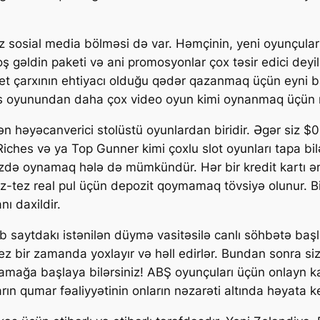
iz sosial media bölməsi də var. Həmçinin, yeni oyunçula
ş gəldin paketi və ani promosyonlar çox təsir edici dey
et çarxının ehtiyacı olduğu qədər qazanmaq üçün eyni ba
ans oyunundan daha çox video oyun kimi oynanmaq üçün 
n həyəcanverici stolüstü oyunlardan biridir. Əgər siz $0
Riches və ya Top Gunner kimi çoxlu slot oyunları tapa bi
üzdə oynamaq hələ də mümkündür. Hər bir kredit kartı ə
ez-tez real pul üçün depozit qoymamaq tövsiyə olunur. Bi
ı daxildir.
aytdakı istənilən düymə vasitəsilə canlı söhbətə başlay
ez bir zamanda yoxlayır və həll edirlər. Bundan sonra si
namağa başlaya bilərsiniz! ABŞ oyunçuları üçün onlayn k
arın qumar fəaliyyətinin onların nəzarəti altında həyata k