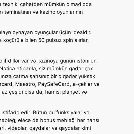
ə ya texniki cəhətdən mümkün olmadıqda
 təminatının və kazino oyunlarının
nlayn oynayan oyunçular üçün idealdır.
öçürülə bilən 50 pulsuz spin alırlar.
if dillər var və kazinoya günün istənilən
. Nəticə etibarilə, siz mümkün qədər çox
ınıza çatma şansınız bir o qədər yüksək
tercard, Maestro, PaySafeCard, e-çeklər və
 az çeşidi olsa da, hamısı planşet və
tifadə edir. Bütün bu funksiyalar və
əbləğ, eləcə də bonus məbləği hər hansı
ri, videolar, qaydalar və qaydalar kimi