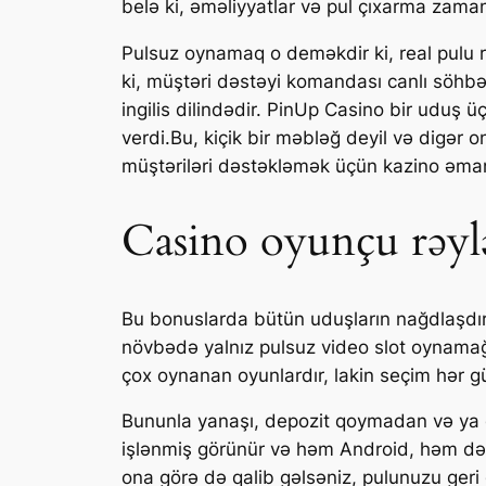
SLOT
belə ki, əməliyyatlar və pul çıxarma zam
177
TERATAI
l
Pulsuz oynamaq o deməkdir ki, real pulu r
SITUS
PUTIH
ki, müştəri dəstəyi komandası canlı söhbə
177
SLOT
l
ingilis dilindədir. PinUp Casino bir uduş
SLOT
TERATAI
l
verdi.Bu, kiçik bir məbləğ deyil və digər
TOPUP
PUTIH
müştəriləri dəstəkləmək üçün kazino əmanət
DIAMOND
SLOT
l
#177
Teratai
Casino oyunçu rəyl
177
putih
l
SLOT
slot
l
DIAMOND177
Terataiputih
SLOT
slot
Bu bonuslarda bütün uduşların nağdlaşdırılm
l
JUDI
Terataiputih
növbədə yalnız pulsuz video slot oynamağı 
SLOT
slot
 al
çox oynanan oyunlardır, lakin seçim hər g
177
slot
 al
BERLIAN177
Bununla yanaşı, depozit qoymadan və ya o
gacor
DIAMOND4D
işlənmiş görünür və həm Android, həm də iO
Teratai
l
DIAMOND177
ona görə də qalib gəlsəniz, pulunuzu geri 
putih