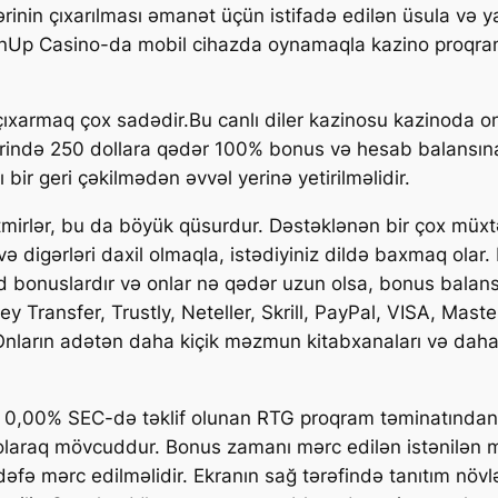
tlərinin çıxarılması əmanət üçün istifadə edilən üsula v
 PinUp Casino-da mobil cihazda oynamaqla kazino proqram
ıxarmaq çox sadədir.Bu canlı diler kazinosu kazinoda o
ərində 250 dollara qədər 100% bonus və hesab balansına k
 bir geri çəkilmədən əvvəl yerinə yetirilməlidir.
mirlər, bu da böyük qüsurdur. Dəstəklənən bir çox müxtəl
və digərləri daxil olmaqla, istədiyiniz dildə baxmaq olar
d bonuslardır və onlar nə qədər uzun olsa, bonus balans
y Transfer, Trustly, Neteller, Skrill, PayPal, VISA, Mas
r. Onların adətən daha kiçik məzmun kitabxanaları və daha
,00% SEC-də təklif olunan RTG proqram təminatından is
laraq mövcuddur. Bonus zamanı mərc edilən istənilən m
əfə mərc edilməlidir. Ekranın sağ tərəfində tanıtım növlə