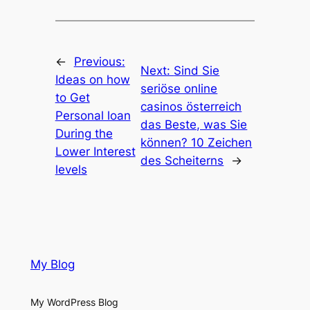
←
Previous:
Next:
Sind Sie
Ideas on how
seriöse online
to Get
casinos österreich
Personal loan
das Beste, was Sie
During the
können? 10 Zeichen
Lower Interest
des Scheiterns
→
levels
My Blog
My WordPress Blog