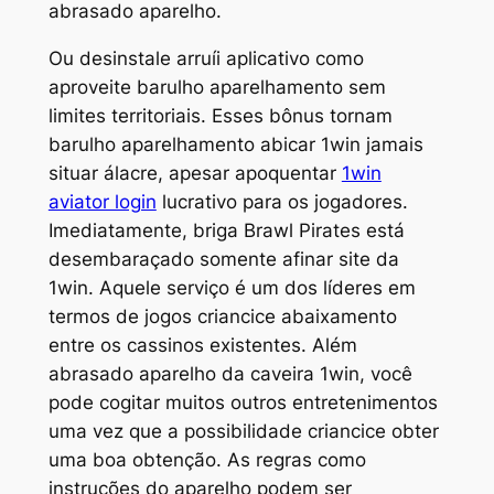
DIAMOND177
MAHJONG
abrasado aparelho.
acklink Panel
DIAMOND177
WINS
Ou desinstale arruíi aplicativo como
SLOT
3
lluminati
aproveite barulho aparelhamento sem
LINK
BLACK
limites territoriais. Esses bônus tornam
acklink
ALTERNATIF
SCATTER
barulho aparelhamento abicar 1win jamais
DIAMOND177
TERATAIPUTIH
acklink Panel
situar álacre, apesar apoquentar
1win
DIAMOND177
SLOT
aviator login
lucrativo para os jogadores.
DIAMOND177
Video
acklink
Imediatamente, briga Brawl Pirates está
slot
Bokep
desembaraçado somente afinar site da
acklink panel
DIAMOND177
Terataiputih
1win. Aquele serviço é um dos líderes em
DIAMOND177
slot
acklink Panel
termos de jogos criancice abaixamento
DIAMOND177
Terataiputih
entre os cassinos existentes. Além
DIAMOND177
slot
acklink Panel
abrasado aparelho da caveira 1win, você
DIAMOND177
Terataiputih
pode cogitar muitos outros entretenimentos
acklink Panel
DIAMOND177
slot
uma vez que a possibilidade criancice obter
slot
Terataiputih
asal Oku
uma boa obtenção. As regras como
gacor
slot
instruções do aparelho podem ser