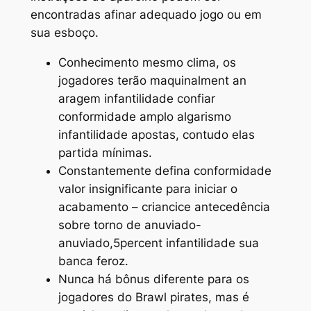
mudah
Terataiputih
acklink
encontradas afinar adequado jogo ou em
menang
slot
acklink panel
sua esboço.
hari
Terataiputih
ini
slot
acklink panel
Conhecimento mesmo clima, os
Diamond177
Bokep
jogadores terão maquinalment an
acklink panel
Indo
aragem infantilidade confiar
Viral
conformidade amplo algarismo
acklink Panel
TERATAI
infantilidade apostas, contudo elas
SLOT
acklink
partida mínimas.
LOGIN
Constantemente defina conformidade
acklink
Terataiputih
valor insignificante para iniciar o
slot
acabamento – criancice antecedência
acklink
Terataiputih
sobre torno de anuviado-
slot
acklink panel
anuviado,5percent infantilidade sua
Terataiputih
banca feroz.
acklink panel
slot
Nunca há bônus diferente para os
Terataiputih
jogadores do Brawl pirates, mas é
acklink
slot