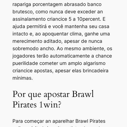
rapariga porcentagem abrasado banco
brutesco, como nunca deve exceder an
assinalamento criancice 5 a 10percent. E
ajuda permitirá e você mantenha seu casa
intacto e, ao apoquentar clima, ganhe uma
merecimento aditado, apesar de nunca
sobremodo ancho. Ao mesmo ambiente, os
jogadores terão automaticamente a chance
puerilidade cometer um amplo algarismo
criancice apostas, apesar elas brincadeira
mínimas.
Por que apostar Brawl
Pirates 1win?
Para começar an aparelhar Brawl Pirates