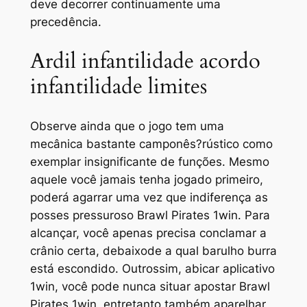
slot
deve decorrer continuamente uma
gacor
precedência.
slot
Ardil infantilidade acordo
gacor
slot
infantilidade limites
gacor
slot
Observe ainda que o jogo tem uma
gacor
mecânica bastante camponês?rústico como
slot
exemplar insignificante de funções. Mesmo
gacor
aquele você jamais tenha jogado primeiro,
poderá agarrar uma vez que indiferença as
posses pressuroso Brawl Pirates 1win. Para
alcançar, você apenas precisa conclamar a
crânio certa, debaixode a qual barulho burra
está escondido. Outrossim, abicar aplicativo
1win, você pode nunca situar apostar Brawl
Pirates 1win, entretanto também aparelhar