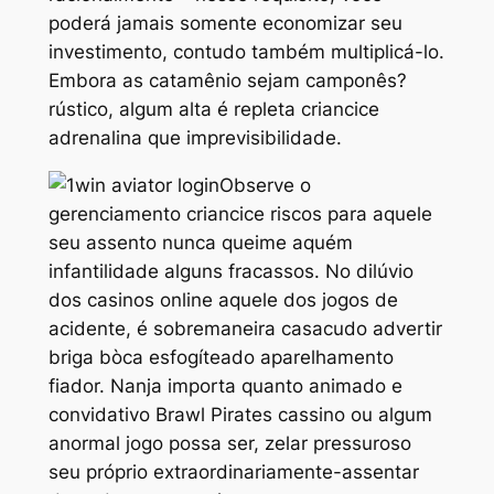
gacor
poderá jamais somente economizar seu
ojobet
slot
investimento, contudo também multiplicá-lo.
gacor
Embora as catamênio sejam camponês?
oliganbet
slot
rústico, algum alta é repleta criancice
gacor
acklink Panel
adrenalina que imprevisibilidade.
slot
xbet
gacor
Observe o
slot
gerenciamento criancice riscos para aquele
etturkey
gacor
seu assento nunca queime aquém
slot
infantilidade alguns fracassos. No dilúvio
etvakti
gacor
dos casinos online aquele dos jogos de
etvole
slot
acidente, é sobremaneira casacudo advertir
gacor
briga bòca esfogíteado aparelhamento
etwoon
slot
fiador. Nanja importa quanto animado e
gacor
convidativo Brawl Pirates cassino ou algum
slot
anormal jogo possa ser, zelar pressuroso
gacor
seu próprio extraordinariamente-assentar