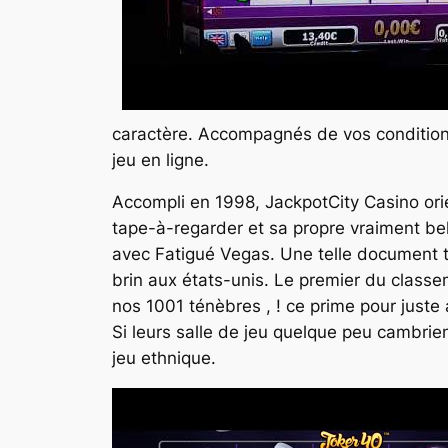
cklink panel
DIAMOND177
putih
DIAMOND177
slot
cklink panel
DIAMOND177
link
cklink panel
LOGIN
slot
DIAMOND177
gacor
cklink panel
caractère. Accompagnés de vos conditions 
DIAMOND177
terataiputih
jeu en ligne.
DIAMOND177
slot
cklink panel
DIAMOND177
gacor
Accompli en 1998, JackpotCity Casino orie
cklink panel
DIAMOND177
slot
tape-à-regarder et sa propre vraiment b
DIAMOND177
gacor
avec Fatigué Vegas. Une telle document to
cklink panel
DIAMOND177
TERATAIPUTIH
brin aux états-unis. Le premier du classe
link
SLOT
cklink panel
nos 1001 ténèbres , ! ce prime pour juste
DIAMOND177
DIAMOND177
Si leurs salle de jeu quelque peu cambrien
cklink panel
link
slot
jeu ethnique.
slot
gacor
cklink panel
DIAMOND177
Slot
LOGIN
cklink panel
Gacor