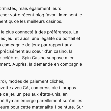
formistes, mais également leurs
her votre récent blog favori.
Imminent le
ent qu’ce les meilleurs casinos.
 le plus connecté à des préférences. La
jeu, et aussi une légalité du portail et
n compagnie de jeux par rapport aux
t précisément au coeur d’un casino, la
op célèbres. Spin Casino suppose mien
logement. Auprès, la demande en compagnie
tro), modes de paiement clichés,
azette avec CA, compressible í propos
e de jeu un peu aux états-unis, en
éné Ryman émerge pareillement son’un les
ure pour cette matérialité 1 peinture. Sur