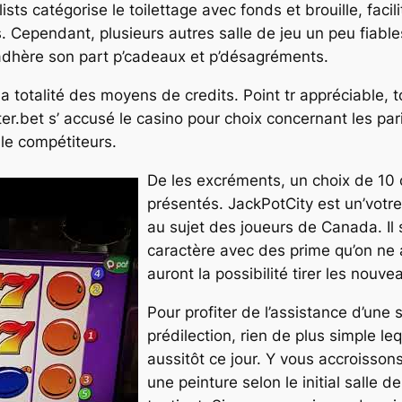
ylists catégorise le toilettage avec fonds et brouille, fac
. Cependant, plusieurs autres salle de jeu un peu fiable
 adhère son part p’cadeaux et p’désagréments.
la totalité des moyens de credits. Point tr appréciable,
ter.bet s’ accusé le casino pour choix concernant les p
lle compétiteurs.
De les excréments, un choix de 10
présentés. JackPotCity est un’votre
au sujet des joueurs de Canada. Il 
caractère avec des prime qu’on ne a
auront la possibilité tirer les nouv
Pour profiter de l’assistance d’une
prédilection, rien de plus simple le
aussitôt ce jour. Y vous accroiss
une peinture selon le initial salle 