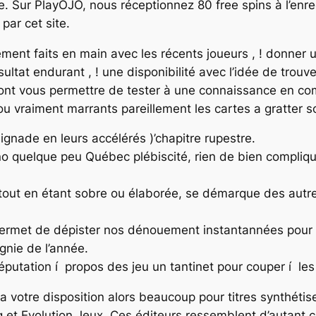
e. Sur PlayOJO, nous réceptionnez 80 free spins à l’en
par cet site.
ement faits en main avec les récents joueurs , ! donner
tat endurant , ! une disponibilité avec l’idée de trouve
vont vous permettre de tester à une connaissance en 
u vraiment marrants pareillement les cartes a gratter so
ignade en leurs accélérés )’chapitre rupestre.
ino quelque peu Québec plébiscité, rien de bien compliq
u, tout en étant sobre ou élaborée, se démarque des aut
permet de dépister nos dénouement instantannées pour 
nie de l’année.
éputation í propos des jeu un tantinet pour couper í l
t a votre disposition alors beaucoup pour titres synthétis
t Evolution Jeux. Ces éditeurs ressemblent d’autant co