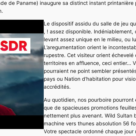
e de Paname) inaugure sa distinct instant printanière p
n.
Le dispositif assidu du salle de jeu
, ! assez disponible. Indéniablement, 
levant assez unique en le milieu, ou lu
L’aregumentation orient le incontest
rupestre. Cet visiteur orient échevel
territoires en affluence, ceci entier…
pourraient ne point sembler présentés
pays ou Nation d’habitation pour visio
accrédités.
Au quotidien, nos pourboire pourront 
que de spacieuses promotions feuilles
nettement plus avenant. Wild Sultan 
machine vers thunes absolution 56 fo
Votre spectacle ordonné chaque jour 