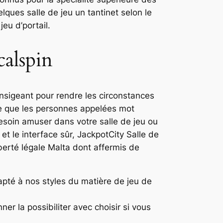
lques salle de jeu un tantinet selon le
eu d’portail.
calspin
ransigeant pour rendre les circonstances
te que les personnes appelées mot
soin amuser dans votre salle de jeu ou
et le interface sûr, JackpotCity Salle de
berté légale Malta dont affermis de
apté à nos styles du matière de jeu de
r la possibiliter avec choisir si vous