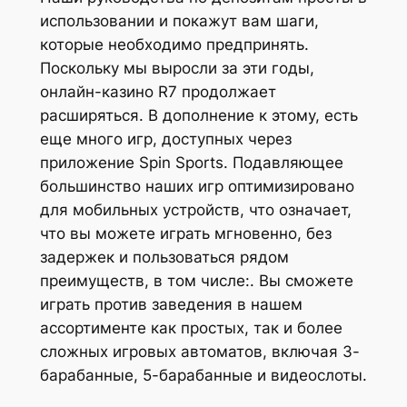
использовании и покажут вам шаги,
которые необходимо предпринять.
Поскольку мы выросли за эти годы,
онлайн-казино R7 продолжает
расширяться. В дополнение к этому, есть
еще много игр, доступных через
приложение Spin Sports. Подавляющее
большинство наших игр оптимизировано
для мобильных устройств, что означает,
что вы можете играть мгновенно, без
задержек и пользоваться рядом
преимуществ, в том числе:. Вы сможете
играть против заведения в нашем
ассортименте как простых, так и более
сложных игровых автоматов, включая 3-
барабанные, 5-барабанные и видеослоты.