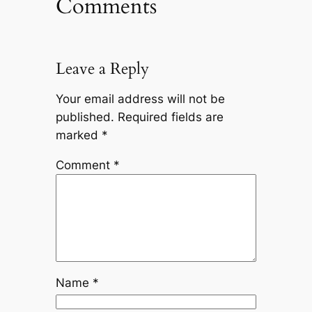
Comments
Leave a Reply
Your email address will not be
published.
Required fields are
marked
*
Comment
*
Name
*