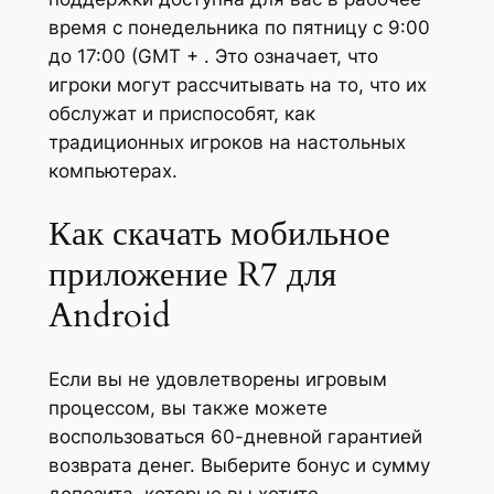
TERATAI4D
время с понедельника по пятницу с 9:00
SLOT
до 17:00 (GMT + . Это означает, что
ink
Terataislot
игроки могут рассчитывать на то, что их
otomotif
обслужат и приспособят, как
bokep
традиционных игроков на настольных
viral
компьютерах.
selebgram
atın al
Как скачать мобильное
tiktok
video
приложение R7 для
panel
bokep
Android
SLOT
panel
188
panel
Terataiputih
Если вы не удовлетворены игровым
slot
panel
процессом, вы также можете
Teratai
воспользоваться 60-дневной гарантией
panel
putih
возврата денег. Выберите бонус и сумму
slot
депозита, которые вы хотите