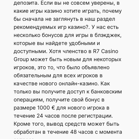
депозита. Если вы не совсем уверены, в
какие игры казино хотите играть, почему
бы сначала не заглянуть в наш раздел
рекомендуемых игр казино?. У нас есть
несколько бонусов для игры в блэкджек,
которые вы найдете удобными и
доступными. Хотя членство в R7 Casino
Group может быть новым для некоторых
игроков, это то, что было объявлено
обязательным для всех игроков в
качестве нового онлайн-казино. Как
только вы получите доступ к банковским
операциям, получите свой бонус в
размере 1000 € для нового игрока в
течение 24 часов после регистрации.
Кроме того, вывод средств может быть
обработан в течение 48 часов с момента