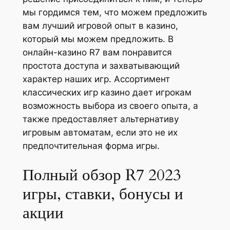
мы гордимся тем, что можем предложить
вам лучший игровой опыт в казино,
который мы можем предложить. В
онлайн-казино R7 вам понравится
простота доступа и захватывающий
характер наших игр. Ассортимент
классических игр казино дает игрокам
возможность выбора из своего опыта, а
также предоставляет альтернативу
игровым автоматам, если это не их
предпочтительная форма игры.
Полный обзор R7 2023
игры, ставки, бонусы и
акции