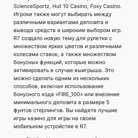
SIGMATOTO
177
TERATAISLOT
PUMAGAMING
panel
ScienceSportz, Hut 10 Casino, Foxy Casino.
SIGMATOTO
SLOT
SELEBGRAM
PUMAGAMING
Игроки также могут выбирать между
SIGMATOTO
#177
VIRAL
PUMAGAMING
panel
различными вариантами депозита и
SIGMATOTO
TOP
HOT
PUMAGAMING
вывода средств и широким выбором игр.
panel
SIGMATOTO
UP
JUDI
PUMAGAMING
R7 создало новую тему для рулетки с
SIGMATOTO
DIAMOND
SLOT
mabar88
panel
множеством ярких цветов и различными
SIGMATOTO
MURAH
GACOR
mabar88
колесами ставок, а также множеством
SIGMATOTO
BANDAR
SLOT
Panel
mabar88
бонусных функций, которые можно
SIGMATOTO
SLOT
ONLIE
mabar88
активировать в случае выигрыша. Это
panel
SIGMATOTO
177
TERATAI
mabar88
можно сделать одним из нескольких
SIGMATOTO
JAGO
SLOT
Panel
способов, включая использование
SIGMATOTO
MAIN
GACOR
бонусного кода «FIRE_100» или внесение
SIGMATOTO
SLOT
panel
TERATAI
минимального депозита в размере 5
Login
177
PUTIH
фунтов стерлингов. Вы найдете лучшие
panel
Sigmatoto
SLOT
SLOT
игры казино для игры на своем
sigmatoto
HOKI
TERATAI
panel
мобильном устройстве в R7.
177
PUTIH
Panel
SLOT