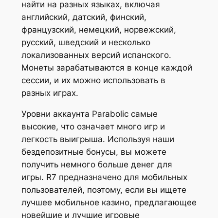
найти на разных языках, включая
английский, датский, финский,
французский, немецкий, норвежский,
русский, шведский и несколько
локализованных версий испанского.
Монеты зарабатываются в конце каждой
сессии, и их можно использовать в
разных играх.
Уровни аккаунта Parabolic самые
высокие, что означает много игр и
легкость выигрыша. Используя наши
бездепозитные бонусы, вы можете
получить немного больше денег для
игры. R7 предназначено для мобильных
пользователей, поэтому, если вы ищете
лучшее мобильное казино, предлагающее
новейшие и лучшие игровые