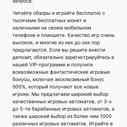
запроса.
Читайте обзоры и играйте бесплатно с
тысячами бесплатных монет и
наличными на своем мобильном
телефоне и планшете. Качество игр очень
высокое, и многие из них до сих пор
предлагаются. Если вы решите внести
депозит, обязательно зарегистрируйтесь в
нашей VIP-программе и получите
всевозможные фантастические игровые
бонусы, включая эксклюзивный бонус
500%, который получают все новые
игроки. Мы предлагаем широкий выбор
качественных игровых автоматов, от 3-х
до 5-ти барабанных игровых автоматов, а
также широкий выбор из более чем 1000
различных игровых автоматов. Играйте в