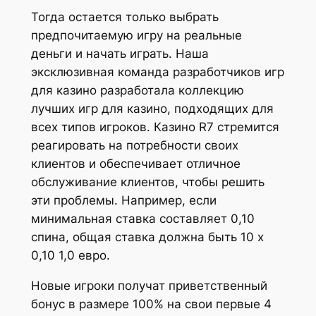
Тогда остается только выбрать
предпочитаемую игру на реальные
деньги и начать играть. Наша
эксклюзивная команда разработчиков игр
для казино разработала коллекцию
лучших игр для казино, подходящих для
всех типов игроков. Казино R7 стремится
реагировать на потребности своих
клиентов и обеспечивает отличное
обслуживание клиентов, чтобы решить
эти проблемы. Например, если
минимальная ставка составляет 0,10
спина, общая ставка должна быть 10 x
0,10 1,0 евро.
Новые игроки получат приветственный
бонус в размере 100% на свои первые 4