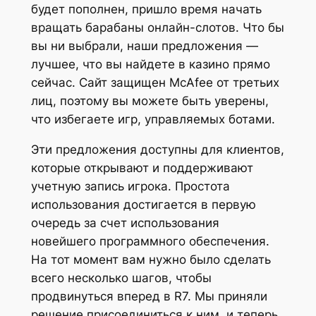
будет пополнен, пришло время начать
вращать барабаны онлайн-слотов. Что бы
вы ни выбрали, наши предложения —
лучшее, что вы найдете в казино прямо
сейчас. Сайт защищен McAfee от третьих
лиц, поэтому вы можете быть уверены,
что избегаете игр, управляемых ботами.
Эти предложения доступны для клиентов,
которые открывают и поддерживают
учетную запись игрока. Простота
использования достигается в первую
очередь за счет использования
новейшего программного обеспечения.
На тот момент вам нужно было сделать
всего несколько шагов, чтобы
продвинуться вперед в R7. Мы приняли
решение присоединиться к ним, и теперь