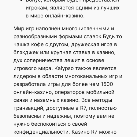
игрокам, является одним из лучших
в мире онлайн-казино.
Мир игр наполнен многочисленными и
разнообразными формами ставок.Будь то
чашка кофе с другом, дружеская игра в
блэкджек или крупная ставка в казино,
дух соперничества лежит в основе
игрового мира. Kalypso также является
лидером в области многоканальных игр и
разработала игры для более чем 1500
онлайн-казино, операторов мобильной
связи и наземных казино. Все методы
транзакций, доступные в R7, полностью
безопасны и надежны, поэтому вам не
нужно беспокоиться о своей
конфиденциальности. Казино R7 можно