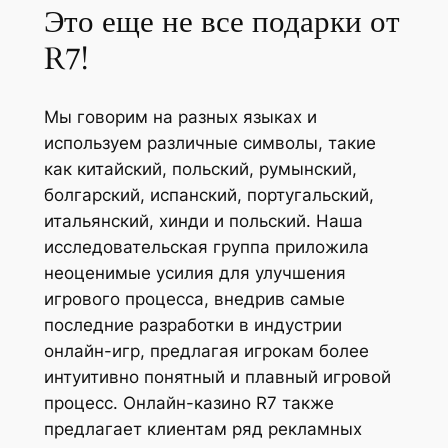
Это еще не все подарки от
R7!
Мы говорим на разных языках и
используем различные символы, такие
как китайский, польский, румынский,
болгарский, испанский, португальский,
итальянский, хинди и польский. Наша
исследовательская группа приложила
неоценимые усилия для улучшения
игрового процесса, внедрив самые
последние разработки в индустрии
онлайн-игр, предлагая игрокам более
интуитивно понятный и плавный игровой
процесс. Онлайн-казино R7 также
предлагает клиентам ряд рекламных