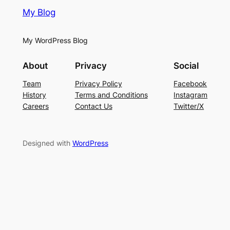
SLOT
My Blog
177
TERATAI
nel
SITUS
PUTIH
177
SLOT
My WordPress Blog
nel
SLOT
TERATAI
nel
TOPUP
About
Privacy
Social
PUTIH
DIAMOND
SLOT
Team
Privacy Policy
Facebook
nel
#177
Teratai
History
Terms and Conditions
Instagram
177
putih
Careers
Contact Us
Twitter/X
nel
SLOT
slot
nel
DIAMOND177
Terataiputih
Designed with
WordPress
SLOT
slot
nel
JUDI
Terataiputih
SLOT
slot
nel
177
slot
nel
BERLIAN177
gacor
DIAMOND4D
Teratai
ın al
DIAMOND177
putih