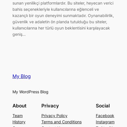
SIGMATOTO
177
TERATAISLOT
PUMAGAMING
sunan yenilikçi platformlardır. Bu siteler, heyecan verici
SIGMATOTO
SLOT
SELEBGRAM
PUMAGAMING
bahis seçenekleriyle kullanıcılarına eğlenceli ve
SIGMATOTO
kazançlı bir oyun deneyimi sunmaktadır. Oynanabilirlik,
#177
VIRAL
PUMAGAMING
güvenlik ve adaletin ön planda tutulduğu bu siteler,
SIGMATOTO
TOP
HOT
PUMAGAMING
kullanıcılarına her türlü oyun beklentisini karşılayacak
SIGMATOTO
UP
JUDI
PUMAGAMING
geniş…
SIGMATOTO
DIAMOND
SLOT
mabar88
SIGMATOTO
MURAH
GACOR
mabar88
SIGMATOTO
BANDAR
SLOT
mabar88
SIGMATOTO
SLOT
ONLIE
mabar88
SIGMATOTO
177
TERATAI
mabar88
SIGMATOTO
JAGO
SLOT
My Blog
SIGMATOTO
MAIN
GACOR
SIGMATOTO
SLOT
TERATAI
My WordPress Blog
Login
177
PUTIH
Sigmatoto
SLOT
SLOT
About
Privacy
Social
sigmatoto
HOKI
TERATAI
Team
Privacy Policy
Facebook
177
PUTIH
History
Terms and Conditions
Instagram
SLOT