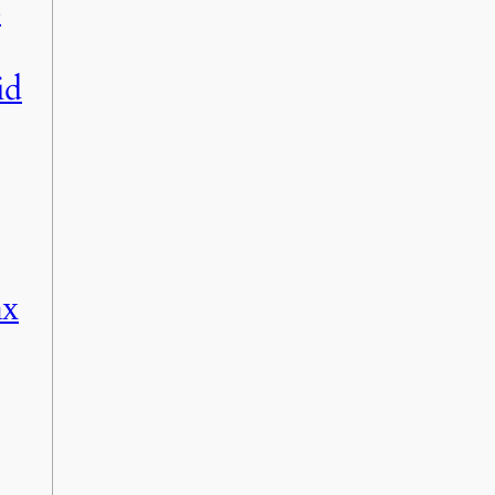
o
id
ах