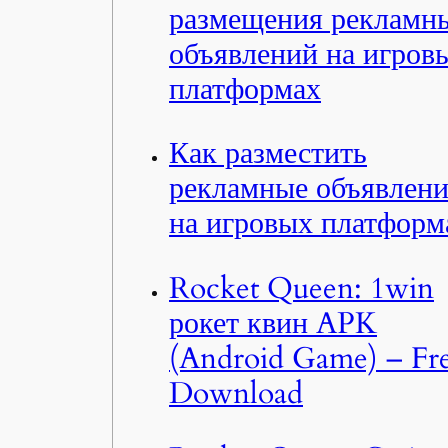
SLOT
размещения рекламн
177
TERATAI
k panel
объявлений на игров
SITUS
PUTIH
177
SLOT
платформах
k panel
SLOT
TERATAI
k Panel
TOPUP
PUTIH
Как разместить
DIAMOND
SLOT
k Panel
рекламные объявлен
#177
Teratai
177
putih
k panel
на игровых платформ
SLOT
slot
k panel
DIAMOND177
Terataiputih
Rocket Queen: 1win
SLOT
slot
k panel
JUDI
Terataiputih
рокет квин APK
SLOT
slot
 satın al
(Android Game) – Fr
177
slot
 satın al
Download
BERLIAN177
gacor
DIAMOND4D
Teratai
k Panel
DIAMOND177
putih