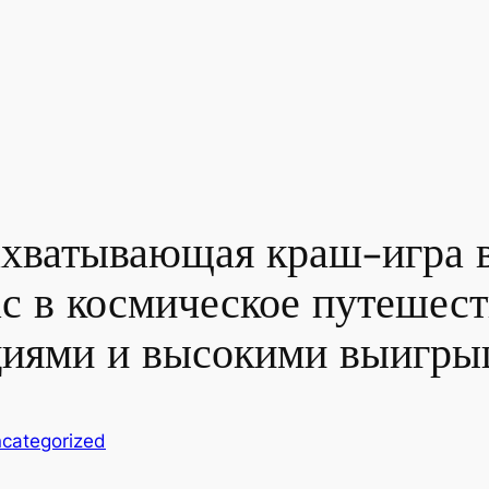
хватывающая краш-игра в
ас в космическое путешес
циями и высокими выигры
categorized