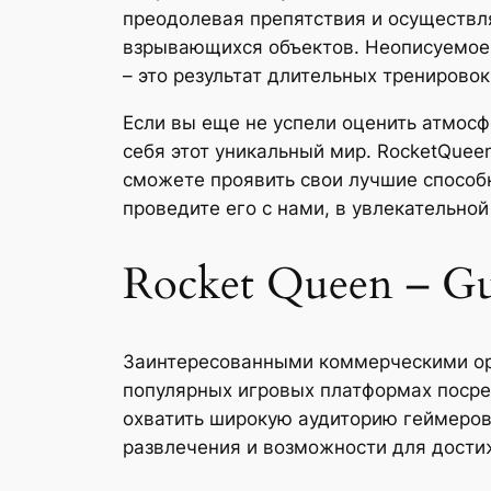
преодолевая препятствия и осуществл
TERATAI4D
k
взрывающихся объектов. Неописуемое
SLOT
klink
– это результат длительных тренирово
Terataislot
otomotif
k
Если вы еще не успели оценить атмосф
bokep
себя этот уникальный мир. RocketQuee
viral
k
сможете проявить свои лучшие способ
selebgram
проведите его с нами, в увлекательной
 satın al
tiktok
video
k panel
Rocket Queen – Gu
bokep
SLOT
k panel
188
k panel
Заинтересованными коммерческими орг
Terataiputih
популярных игровых платформах посре
slot
k panel
охватить широкую аудиторию геймеров
Teratai
развлечения и возможности для дости
k panel
putih
slot