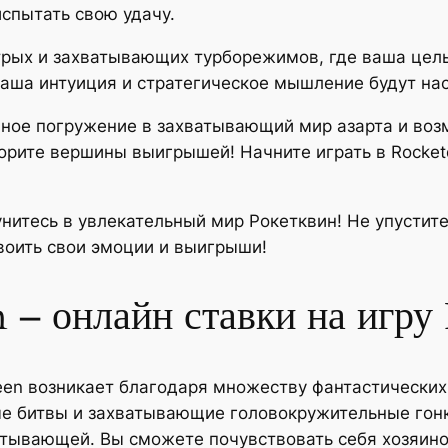
спытать свою удачу.
трых и захватывающих турборежимов, где ваша цель
аша интуиция и стратегическое мышление будут на
полное погружение в захватывающий мир азарта и воз
орите вершины выигрышей! Начните играть в Rocket
унитесь в увлекательный мир Рокетквин! Не упустит
воить свои эмоции и выигрыши!
 – онлайн ставки на игру
een возникает благодаря множеству фантастически
е битвы и захватывающие головокружительные гонки
атывающей. Вы сможете почувствовать себя хозяино