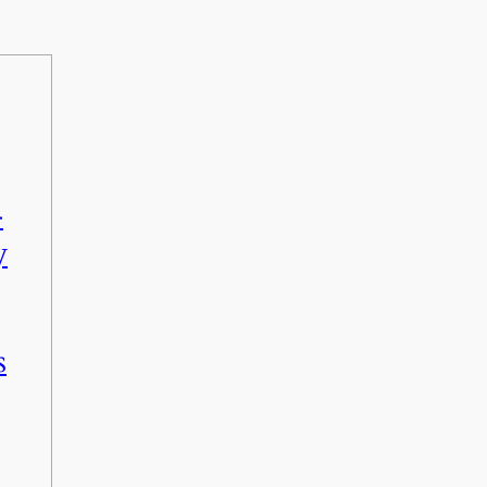
–
у
s