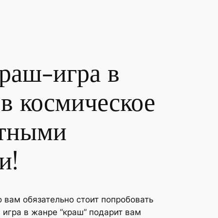
раш-игра в
 в космическое
ятными
и!
 вам обязательно стоит попробовать
 игра в жанре “краш” подарит вам