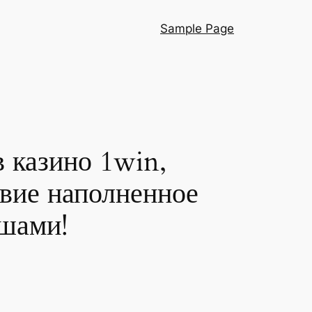
Sample Page
 казино 1win,
твие наполненное
шами!