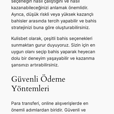
seçeneğin nasıl çalıştığını ve nasıl
gacor
kazanabileceğinizi anlamak önemlidir.
slot
Ayrıca, düşük riskli veya yüksek kazançlı
gacor
bahisler arasında tercih yapabilir ve bahis
slot
stratejinizi buna göre oluşturabilirsiniz.
gacor
slot
Kulisbet olarak, çeşitli bahis seçenekleri
gacor
sunmaktan gurur duyuyoruz. Sizin için en
slot
uygun olanı seçip bahis yaparak heyecan
gacor
dolu bir deneyim yaşayabilir ve kazanma
slot
şansınızı artırabilirsiniz.
gacor
slot
Güvenli Ödeme
gacor
Yöntemleri
slot
gacor
slot
Para transferi, online alışverişlerde en
gacor
önemli adımlardan biridir. Güvenli ve