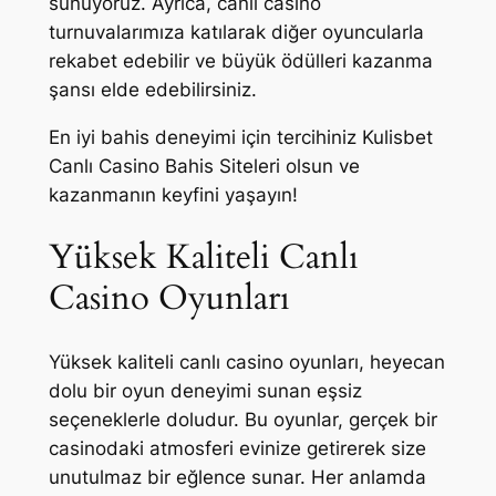
sunuyoruz. Ayrıca, canlı casino
TERATAI4D
turnuvalarımıza katılarak diğer oyuncularla
SLOT
rekabet edebilir ve büyük ödülleri kazanma
Terataislot
şansı elde edebilirsiniz.
otomotif
En iyi bahis deneyimi için tercihiniz Kulisbet
bokep
Canlı Casino Bahis Siteleri olsun ve
viral
kazanmanın keyfini yaşayın!
selebgram
tiktok
Yüksek Kaliteli Canlı
video
bokep
Casino Oyunları
SLOT
188
Yüksek kaliteli canlı casino oyunları, heyecan
Terataiputih
dolu bir oyun deneyimi sunan eşsiz
slot
seçeneklerle doludur. Bu oyunlar, gerçek bir
Teratai
casinodaki atmosferi evinize getirerek size
putih
unutulmaz bir eğlence sunar. Her anlamda
slot