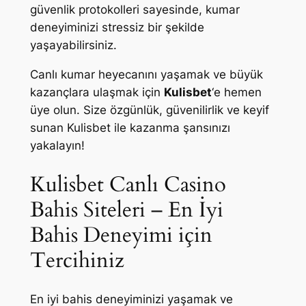
DIAMOND177
putih
güvenlik protokolleri sayesinde, kumar
DIAMOND177
slot
deneyiminizi stressiz bir şekilde
DIAMOND177
link
yaşayabilirsiniz.
LOGIN
slot
Canlı kumar heyecanını yaşamak ve büyük
DIAMOND177
gacor
kazançlara ulaşmak için
Kulisbet
‘e hemen
DIAMOND177
terataiputih
üye olun. Size özgünlük, güvenilirlik ve keyif
DIAMOND177
slot
sunan Kulisbet ile kazanma şansınızı
DIAMOND177
gacor
yakalayın!
DIAMOND177
slot
DIAMOND177
gacor
Kulisbet Canlı Casino
DIAMOND177
TERATAIPUTIH
Bahis Siteleri – En İyi
link
SLOT
DIAMOND177
DIAMOND177
Bahis Deneyimi için
link
slot
Tercihiniz
slot
gacor
DIAMOND177
Slot
LOGIN
Gacor
En iyi bahis deneyiminizi yaşamak ve