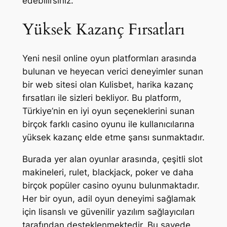
edebilirsiniz.
Yüksek Kazanç Fırsatları
Yeni nesil online oyun platformları arasında
bulunan ve heyecan verici deneyimler sunan
bir web sitesi olan Kulisbet, harika kazanç
fırsatları ile sizleri bekliyor. Bu platform,
Türkiye’nin en iyi oyun seçeneklerini sunan
birçok farklı casino oyunu ile kullanıcılarına
yüksek kazanç elde etme şansı sunmaktadır.
Burada yer alan oyunlar arasında, çeşitli slot
makineleri, rulet, blackjack, poker ve daha
birçok popüler casino oyunu bulunmaktadır.
Her bir oyun, adil oyun deneyimi sağlamak
için lisanslı ve güvenilir yazılım sağlayıcıları
tarafından desteklenmektedir. Bu sayede,