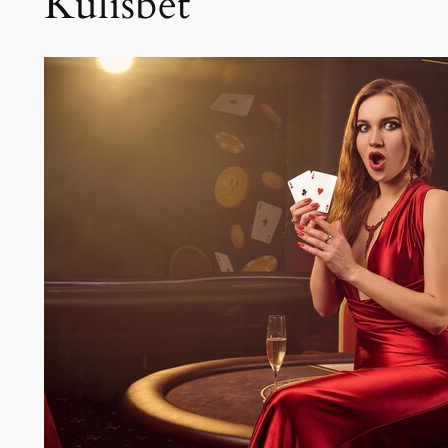
Kulisbet
SIGMATOTO
177
TERATAISLOT
PUMAGAMING
SIGMATOTO
SLOT
SELEBGRAM
PUMAGAMING
SIGMATOTO
#177
VIRAL
PUMAGAMING
SIGMATOTO
TOP
HOT
PUMAGAMING
SIGMATOTO
UP
JUDI
PUMAGAMING
SIGMATOTO
DIAMOND
SLOT
mabar88
SIGMATOTO
MURAH
GACOR
mabar88
SIGMATOTO
BANDAR
SLOT
mabar88
SIGMATOTO
SLOT
ONLIE
mabar88
SIGMATOTO
177
TERATAI
mabar88
SIGMATOTO
JAGO
SLOT
SIGMATOTO
MAIN
GACOR
SIGMATOTO
SLOT
TERATAI
Login
177
PUTIH
Sigmatoto
SLOT
SLOT
sigmatoto
HOKI
TERATAI
177
PUTIH
SLOT