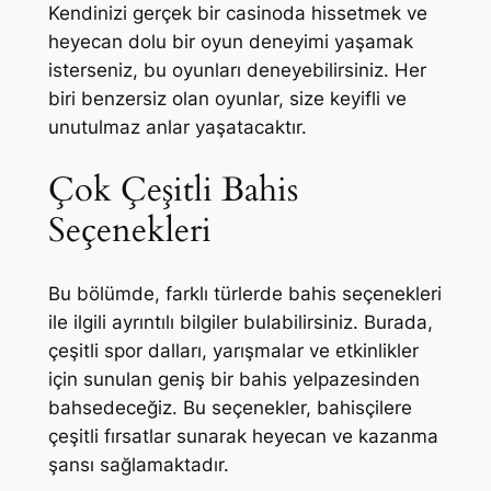
putih
Kendinizi gerçek bir casinoda hissetmek ve
slot
heyecan dolu bir oyun deneyimi yaşamak
Teratai
isterseniz, bu oyunları deneyebilirsiniz. Her
putih
biri benzersiz olan oyunlar, size keyifli ve
slot
unutulmaz anlar yaşatacaktır.
Teratai
putih
Çok Çeşitli Bahis
slot
Seçenekleri
Teratai
putih
slot
Bu bölümde, farklı türlerde bahis seçenekleri
Teratai
ile ilgili ayrıntılı bilgiler bulabilirsiniz. Burada,
putih
çeşitli spor dalları, yarışmalar ve etkinlikler
slot
için sunulan geniş bir bahis yelpazesinden
Teratai
bahsedeceğiz. Bu seçenekler, bahisçilere
downloader
putih
çeşitli fırsatlar sunarak heyecan ve kazanma
slot
şansı sağlamaktadır.
Teratai