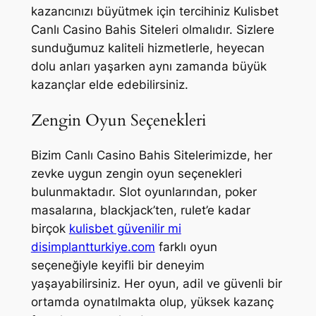
DIAMOND177
MAHJONG
kazancınızı büyütmek için tercihiniz Kulisbet
DIAMOND177
WINS
Canlı Casino Bahis Siteleri olmalıdır. Sizlere
SLOT
3
sunduğumuz kaliteli hizmetlerle, heyecan
LINK
BLACK
dolu anları yaşarken aynı zamanda büyük
ALTERNATIF
SCATTER
kazançlar elde edebilirsiniz.
DIAMOND177
TERATAIPUTIH
DIAMOND177
SLOT
Zengin Oyun Seçenekleri
DIAMOND177
Video
slot
Bokep
Bizim Canlı Casino Bahis Sitelerimizde, her
DIAMOND177
Terataiputih
zevke uygun zengin oyun seçenekleri
DIAMOND177
slot
bulunmaktadır. Slot oyunlarından, poker
DIAMOND177
Terataiputih
masalarına, blackjack’ten, rulet’e kadar
DIAMOND177
slot
birçok
kulisbet güvenilir mi
DIAMOND177
Terataiputih
disimplantturkiye.com
farklı oyun
DIAMOND177
slot
seçeneğiyle keyifli bir deneyim
slot
Terataiputih
yaşayabilirsiniz. Her oyun, adil ve güvenli bir
gacor
slot
ortamda oynatılmakta olup, yüksek kazanç