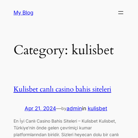
Skip
nel
My Blog
to
content
nel
Tutorial
DIAMOND177
Link
TERATAIPUTIH
PUMAGAMING
Togel
DIAMOND177
Slot
TERATAIPUTIH
PUMAGAMING
etleri
Online
DIAMOND177
Gacor
TERATAIPUTIH
PUMAGAMING
Category:
kulisbet
Berita
DIAMOND177
Kumpulan
TERATAIPUTIH
PUMAGAMING
Hari
SLOTBET177
Slot
TERATAIPUTIH
PUMAGAMING
Ini
DIAMONSLOT
Gacor
TERATAIPUTIH
PUMAGAMING
berita
BERLIAN177
INFO
TERATAI
PUMAGAMING
Viral
DIAMON
Slot
SLOT
Slot
Kulisbet canlı casino bahis siteleri
SIGMATOTO
SLOT
Gacor
TERATAI
PUMAGAMING
SIGMATOTO
DIAMON
LOGIN
PUMAGAMING
nel
POLISI
SLOT
TERATAI4D
PUMAGAMING
Apr 21, 2024
—
admin
in
kulisbet
by
SLOT
177
TERATAI188
PUMAGAMING
nel
En İyi Canlı Casino Bahis Siteleri – Kulisbet Kulisbet,
SIGMATOTO
JUDI
TERATAI4D
PUMAGAMING
Türkiye’nin önde gelen çevrimiçi kumar
nel
SIGMATOTO
SLOT
SLOT
PUMAGAMING
platformlarından biridir. Sizleri heyecan dolu bir canlı