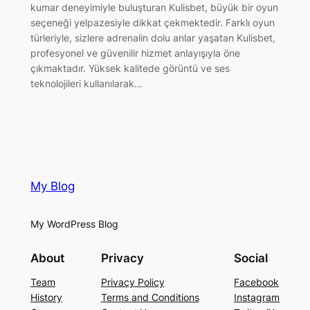
SIGMATOTO
177
TERATAISLOT
PUMAGAMING
kumar deneyimiyle buluşturan Kulisbet, büyük bir oyun
nel
SIGMATOTO
SLOT
SELEBGRAM
PUMAGAMING
seçeneği yelpazesiyle dikkat çekmektedir. Farklı oyun
SIGMATOTO
türleriyle, sizlere adrenalin dolu anlar yaşatan Kulisbet,
#177
VIRAL
PUMAGAMING
nel
profesyonel ve güvenilir hizmet anlayışıyla öne
SIGMATOTO
TOP
HOT
PUMAGAMING
çıkmaktadır. Yüksek kalitede görüntü ve ses
nel
SIGMATOTO
UP
JUDI
PUMAGAMING
teknolojileri kullanılarak…
SIGMATOTO
DIAMOND
SLOT
mabar88
nel
SIGMATOTO
MURAH
GACOR
mabar88
SIGMATOTO
BANDAR
SLOT
nel
mabar88
SIGMATOTO
SLOT
ONLIE
mabar88
nel
SIGMATOTO
177
TERATAI
mabar88
SIGMATOTO
JAGO
SLOT
My Blog
nel
SIGMATOTO
MAIN
GACOR
SIGMATOTO
SLOT
nel
TERATAI
My WordPress Blog
Login
177
PUTIH
nel
Sigmatoto
SLOT
SLOT
About
Privacy
Social
sigmatoto
HOKI
TERATAI
nel
Team
Privacy Policy
Facebook
177
PUTIH
History
Terms and Conditions
Instagram
nel
SLOT