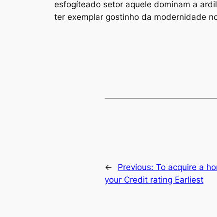
esfogíteado setor aquele dominam a ardil
TERATAI4D
ter exemplar gostinho da modernidade no
SLOT
Terataislot
otomotif
bokep
viral
selebgram
tiktok
video
bokep
SLOT
188
Terataiputih
←
Previous:
To acquire a ho
slot
your Credit rating Earliest
Teratai
putih
slot