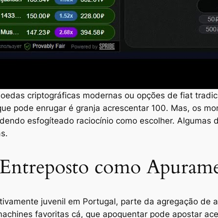
moedas criptográficas modernas ou opções de fiat tradi
 que pode enrugar é granja acrescentar 100. Mas, os mo
endo esfogíteado raciocínio como escolher. Algumas d
s.
e Entreposto como Apuram
lativamente juvenil em Portugal, parte da agregação de
machines favoritas cá, que apoquentar pode apostar a