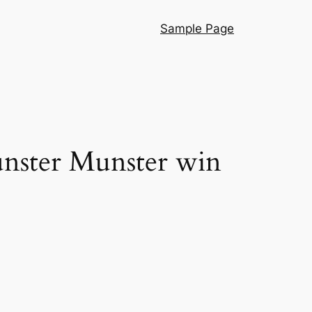
Sample Page
nster Munster win