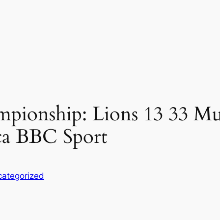
pionship: Lions 13 33 Mu
ica BBC Sport
ategorized